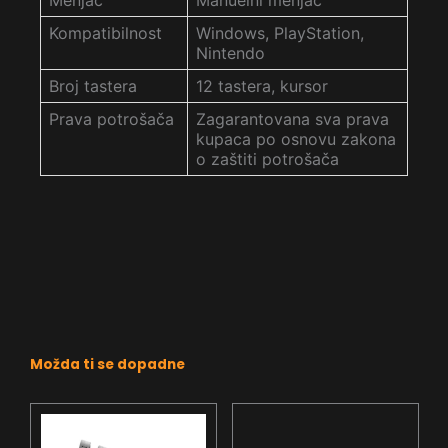
Kompatibilnost
Windows, PlayStation,
Nintendo
Broj tastera
12 tastera, kursor
Prava potrošača
Zagarantovana sva prava
kupaca po osnovu zakona
o zaštiti potrošača
Možda ti se dopadne