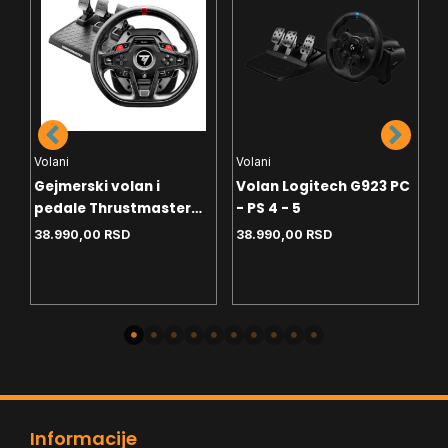
Volani
Volani
V
Gejmerski volan i
Volan Logitech G923 PC
G
pedale Thrustmaster
- PS 4 - 5
T
T248R 4160869
G
38.990,00
RSD
38.990,00
RSD
5
Informacije