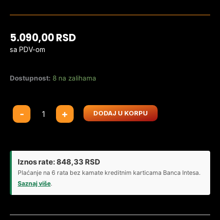
5.090,00
RSD
sa PDV-om
Dostupnost:
8 na zalihama
Volan
-
+
DODAJ U KORPU
sa
pedalama
Marvo
ONAGA
Iznos rate:
848,33
RSD
30
Plaćanje na 6 rata bez kamate kreditnim karticama Banca Intesa.
GT903
Saznaj više
.
USB
količina