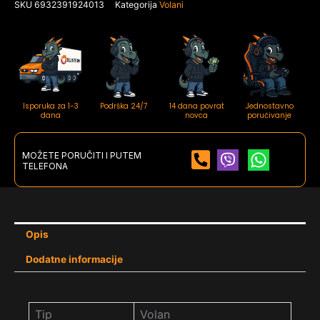
SKU
6932391924013
Kategorija
Volani
Isporuka za 1-3
Podrška 24/7
14 dana povrat
Jednostavno
dana
novca
poručivanje
MOŽETE PORUČITI I PUTEM
TELEFONA
Opis
Dodatne informacije
Tip
Volan