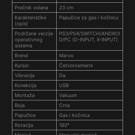
Prečnik volana
23 cm
Karakteristike
Papučice za gas i kočnicu
(opis)
Podržane verzije
PS3/PS4/SWITCH/ANDROI
operativnog
D/PC (D-INPUT, X-INPUT)
sistema
Brend
Marvo
Kursor
Četvorosmerni
Vibracija
Da
Konekcija
USB
Montaža
Vakuum
Boja
Crna
Papučice
Gas i kočnica
Rotacija
180°
Menjač
Manuelni menjač