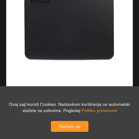
Računarske komponente
Eksterni hard disk 4TB Toshiba CANVIO BASIC
Ovaj sajt koristi Cookies. Nastavkom korišćenja se automatski
HDTB540EK3CA
slažete sa uslovima. Pogledaj
Politiku privatnosti
22.490,00
RSD
Slažem se