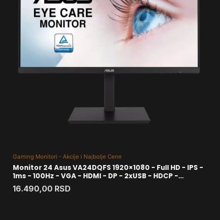
Gaming Monitori - Akcije i Najbolje Cene
Monitor 24 Asus VA24DQFS 1920×1080 - Full HD - IPS -
1ms - 100Hz - VGA - HDMI - DP - 2xUSB - HDCP -
zvučnici - Pivot
16.490,00
RSD