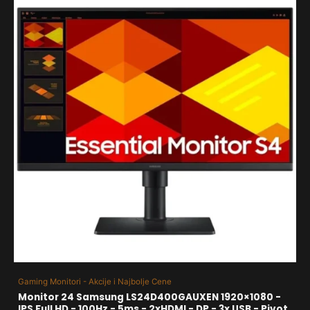
Gaming Monitori - Akcije i Najbolje Cene
Monitor 24 Samsung LS24D400GAUXEN 1920×1080 -
IPS Full HD - 100Hz - 5ms - 2xHDMI - DP - 3x USB - Pivot