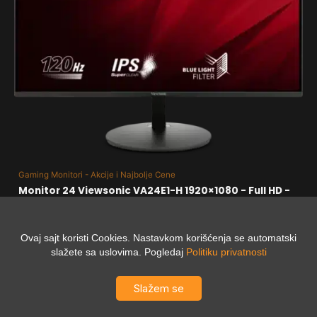
Gaming Monitori - Akcije i Najbolje Cene
Monitor 24 Viewsonic VA24E1-H 1920×1080 - Full HD -
IPS - 5ms - 120Hz - VGA - HDMI - Frameless
11.390,00
RSD
Ovaj sajt koristi Cookies. Nastavkom korišćenja se automatski
slažete sa uslovima. Pogledaj
Politiku privatnosti
Slažem se