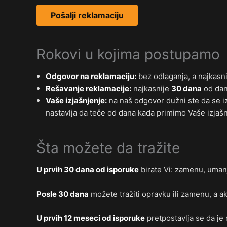
Pošalji reklamaciju
Rokovi u kojima postupamo
Odgovor na reklamaciju:
bez odlaganja, a najkasn
Rešavanje reklamacije:
najkasnije
30 dana
od dan
Vaše izjašnjenje:
na naš odgovor dužni ste da se i
nastavlja da teče od dana kada primimo Vaše izjašn
Šta možete da tražite
U prvih 30 dana od isporuke
birate Vi: zamenu, umanj
Posle 30 dana
možete tražiti opravku ili zamenu, a a
U prvih 12 meseci od isporuke
pretpostavlja se da je