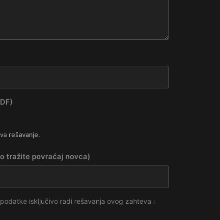
PDF)
ava rešavanje.
o tražite povraćaj novca)
datke isključivo radi rešavanja ovog zahteva i