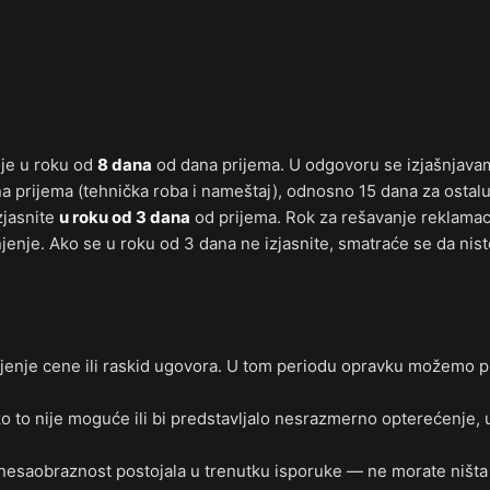
ije u roku od
8 dana
od dana prijema. U odgovoru se izjašnjava
a prijema (tehnička roba i nameštaj), odnosno 15 dana za ostalu
zjasnite
u roku od 3 dana
od prijema. Rok za rešavanje reklamac
jenje. Ako se u roku od 3 dana ne izjasnite, smatraće se da nis
enje cene ili raskid ugovora. U tom periodu opravku možemo pre
ko to nije moguće ili bi predstavljalo nesrazmerno opterećenje, 
 nesaobraznost postojala u trenutku isporuke — ne morate ništa