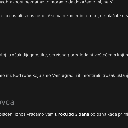
 nesaobraznost neznatna: to moramo da dokažemo mi, ne Vi.
ite preostali iznos cene. Ako Vam zamenimo robu, ne plaćate n
oji trošak dijagnostike, servisnog pregleda ni veštačenja koji b
 mi. Kod robe koju smo Vam ugradili ili montirali, trošak uklan
ovca
 plaćeni iznos vraćamo Vam
u roku od 3 dana
od dana kada primim