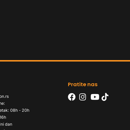
Pratite nas
on.rs
me:
etak: 08h - 20h
 16h
dni dan