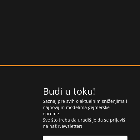
Budi u toku!
Saznaj pre svih o aktuelnim sniženjima i
najnovijim modelima gejmerske
opreme.
Sve što treba da uradiš je da se prijaviš
na naš Newsletter!