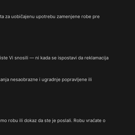
išta za uobičajenu upotrebu zamenjene robe pre
iste Vi snosili — ni kada se ispostavi da reklamacija
janja nesaobrazne i ugradnje popravljene ili
o robu ili dokaz da ste je poslali. Robu vraćate o