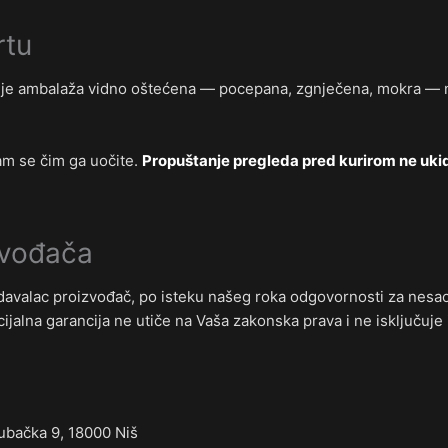
rtu
 je ambalaža vidno oštećena — pocepana, zgnječena, mokra — na
nam se čim ga uočite.
Propuštanje pregleda pred kurirom ne uki
zvođača
e davalac proizvođač, po isteku našeg roka odgovornosti za nesa
ijalna garancija ne utiče na Vaša zakonska prava i ne isključuje 
ačka 9, 18000 Niš