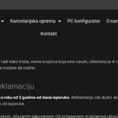
Kancelarijska oprema
PC konfigurator
O na
Kontakt
radi kako treba, nema svojstva koja smo naveli, oštećena je ili 
a možete da tražite.
eklamaciju
i
u roku od 2 godine od dana isporuke
. Reklamaciju ste dužni da
e od isporuke.
rokom, očuvanim pakovanjem niti prilaganjem originalnog raču