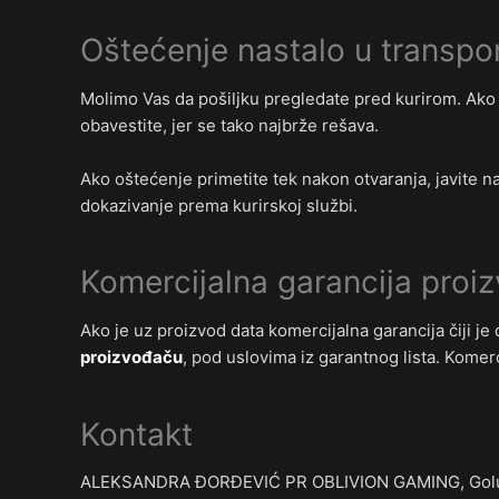
Oštećenje nastalo u transpo
Molimo Vas da pošiljku pregledate pred kurirom. Ako
obavestite, jer se tako najbrže rešava.
Ako oštećenje primetite tek nakon otvaranja, javite 
dokazivanje prema kurirskoj službi.
Komercijalna garancija proi
Ako je uz proizvod data komercijalna garancija čiji j
proizvođaču
, pod uslovima iz garantnog lista. Komerc
Kontakt
ALEKSANDRA ĐORĐEVIĆ PR OBLIVION GAMING, Golub