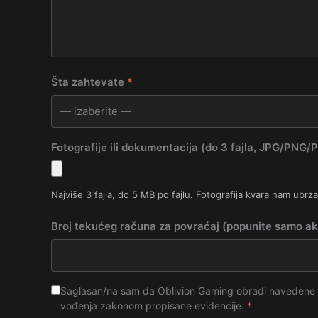
Šta zahtevate
*
Fotografije ili dokumentacija (do 3 fajla, JPG/PNG/
Najviše 3 fajla, do 5 MB po fajlu. Fotografija kvara nam ubrz
Broj tekućeg računa za povraćaj (popunite samo ak
Saglasan/na sam da Oblivion Gaming obradi navedene po
vođenja zakonom propisane evidencije.
*