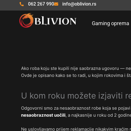
Pređi
062 267 990
info@oblivion.rs
na
sadržaj
Gaming oprema
Ako roba koju ste kupili nije saobrazna ugovoru — ne 
Ovde je opisano kako se to radi, u kojim rokovima i št
U kom roku možete izjaviti r
Odgovorni smo za nesaobraznost robe koja se pojav
nesaobraznost uočili
, a najkasnije u roku od 2 godin
Ne uslovljavamo prijem reklamacije nikakvim kraćim 