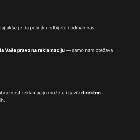
jlakše je da pošiljku odbijete i odmah nas
da Vaše pravo na reklamaciju
— samo nam otežava
obraznost reklamaciju možete izjaviti
direktno
ih.