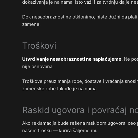
dokazivanja je na nama. Isto važi i za tvrdnju da je
Dok nesaobraznost ne otklonimo, niste dužni da plat
zamene.
Troškovi
Utvrđivanje nesaobraznosti ne naplaćujemo.
Ne post
nije osnovana.
Troškove preuzimanja robe, dostave i vraćanja snosimo
zamenske robe takođe je na nama.
Raskid ugovora i povraćaj n
Ako reklamacija bude rešena raskidom ugovora, ceo
našem trošku — kurira šaljemo mi.