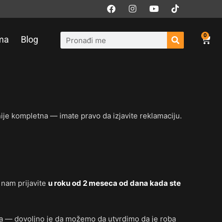
F
I
Y
T
a
n
o
i
c
s
u
k
Pretraga
e
t
t
t
0
Car
b
a
u
o
ma
Blog
o
g
b
k
o
r
e
k
a
m
nije kompletna — imate pravo da izjavite reklamaciju.
 nam prijavite
u roku od 2 meseca od dana kada ste
na — dovoljno je da možemo da utvrdimo da je roba