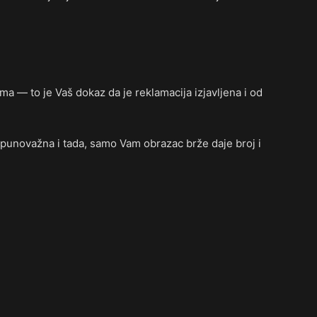
a — to je Vaš dokaz da je reklamacija izjavljena i od
 punovažna i tada, samo Vam obrazac brže daje broj i