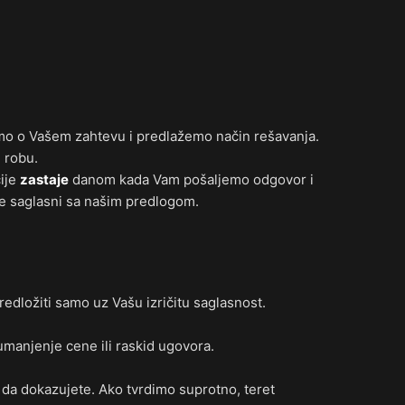
mo o Vašem zahtevu i predlažemo način rešavanja.
 robu.
ije
zastaje
danom kada Vam pošaljemo odgovor i
te saglasni sa našim predlogom.
dložiti samo uz Vašu izričitu saglasnost.
umanjenje cene ili raskid ugovora.
 da dokazujete. Ako tvrdimo suprotno, teret