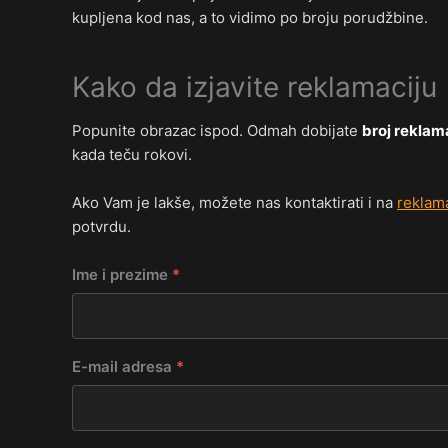
kupljena kod nas, a to vidimo po broju porudžbine.
Kako da izjavite reklamaciju
Popunite obrazac ispod. Odmah dobijate
broj reklama
kada teču rokovi.
Ako Vam je lakše, možete nas kontaktirati i na
reklam
potvrdu.
Ime i prezime
*
E-mail adresa
*