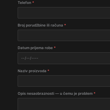
Telefon
*
Broj porudžbine ili računa
*
Datum prijema robe
*
Naziv proizvoda
*
Opis nesaobraznosti — u čemu je problem
*