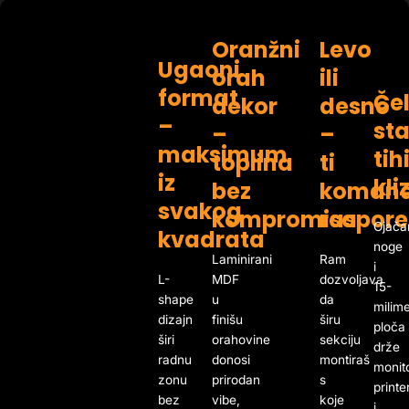
Oranžni
Levo
Ugaoni
orah
ili
format
Če
dekor
desno
–
sta
–
–
maksimum
tih
toplina
ti
iz
kli
bez
komand
svakog
kompromisa
raspor
Ojača
kvadrata
noge
Laminirani
Ram
i
L-
MDF
dozvoljava
15-
shape
u
da
milim
dizajn
finišu
širu
ploča
širi
orahovine
sekciju
drže
radnu
donosi
montiraš
monito
zonu
prirodan
s
printe
bez
vibe,
koje
i