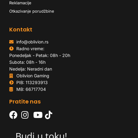
Reklamacije
Otkazivanje porudžbine
Kontakt
info@oblivion.rs
Radno vreme:
Ponedeljak - Petak: 08h - 20h
Subota: 08h - 16h
Nedelja: Neradni dan
Oblivion Gaming
PIB: 113293913
MB: 66717704
Pratite nas
Budi u toku!