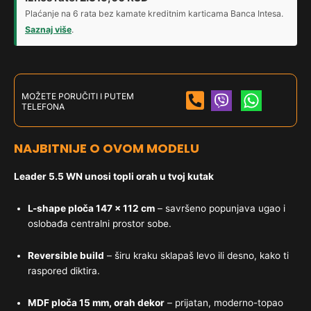
Plaćanje na 6 rata bez kamate kreditnim karticama Banca Intesa.
Saznaj više
.
MOŽETE PORUČITI I PUTEM
TELEFONA
NAJBITNIJE O OVOM MODELU
Leader 5.5 WN unosi topli orah u tvoj kutak
L-shape ploča 147 × 112 cm
– savršeno popunjava ugao i
oslobađa centralni prostor sobe.
Reversible build
– širu kraku sklapaš levo ili desno, kako ti
raspored diktira.
MDF ploča 15 mm, orah dekor
– prijatan, moderno-topao