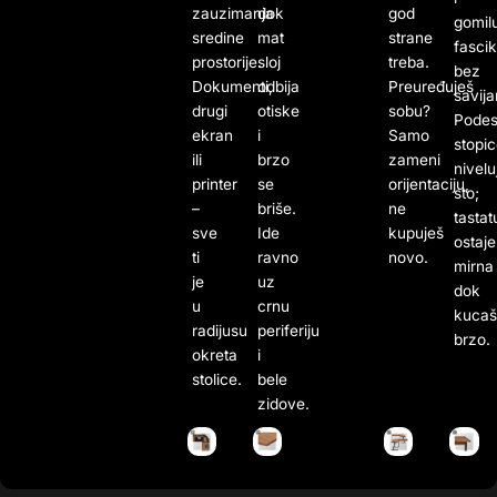
zauzimanja
dok
god
gomil
sredine
mat
strane
fascik
prostorije.
sloj
treba.
bez
Dokumenti,
odbija
Preuređuješ
savija
drugi
otiske
sobu?
Podes
ekran
i
Samo
stopi
ili
brzo
zameni
nivelu
printer
se
orijentaciju,
sto;
–
briše.
ne
tastat
sve
Ide
kupuješ
ostaje
ti
ravno
novo.
mirna
je
uz
dok
u
crnu
kucaš
radijusu
periferiju
brzo.
okreta
i
stolice.
bele
zidove.