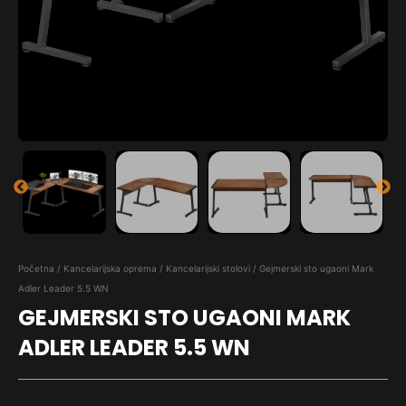
Početna
/
Kancelarijska oprema
/
Kancelarijski stolovi
/ Gejmerski sto ugaoni Mark
Adler Leader 5.5 WN
GEJMERSKI STO UGAONI MARK
ADLER LEADER 5.5 WN