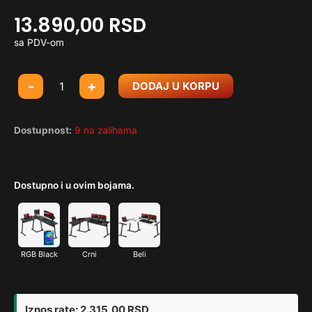
13.890,00
RSD
sa PDV-om
Gejmerski
-
+
DODAJ U KORPU
sto
ugaoni
Mark
Dostupnost:
9 na zalihama
Adler
Leader
5.5
Dostupno i u ovim bojama.
WN
količina
RGB Black
Crni
Beli
Iznos rate:
2.315,00
RSD