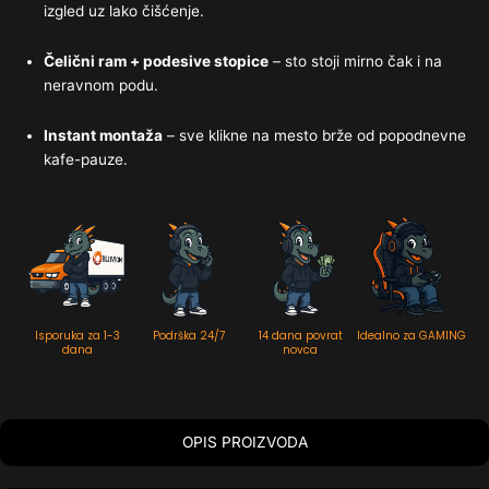
izgled uz lako čišćenje.
Čelični ram + podesive stopice
– sto stoji mirno čak i na
neravnom podu.
Instant montaža
– sve klikne na mesto brže od popodnevnе
kafe-pauze.
Isporuka za 1-3
Podrška 24/7
14 dana povrat
Idealno za GAMING
dana
novca
OPIS PROIZVODA