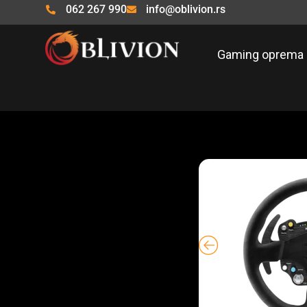
Pređi
062 267 990
info@oblivion.rs
na
sadržaj
Gaming oprema