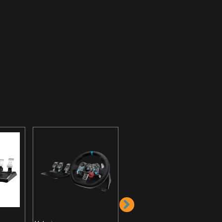
Volani
Gaming Volan
Defender Forsage