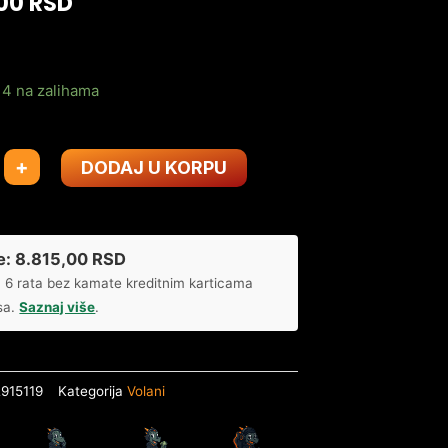
,00
RSD
4 na zalihama
+
DODAJ U KORPU
r
e:
8.815,00
RSD
 6 rata bez kamate kreditnim karticama
sa.
Saznaj više
.
915119
Kategorija
Volani