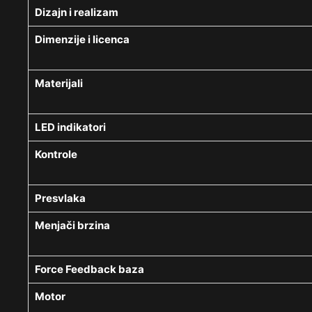
Dizajn i realizam
Dimenzije i licenca
Materijali
LED indikatori
Kontrole
Presvlaka
Menjači brzina
Force Feedback baza
Motor