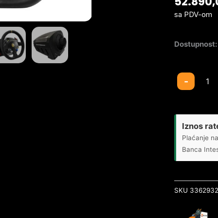
52.890
sa PDV-om
Dostupnost:
Volan
-
Thrustmaste
TS-
PC
Racer
Iznos rat
Ferrari
Plaćanje na
488
Banca Inte
Challenge
2960798
količina
SKU
3362932