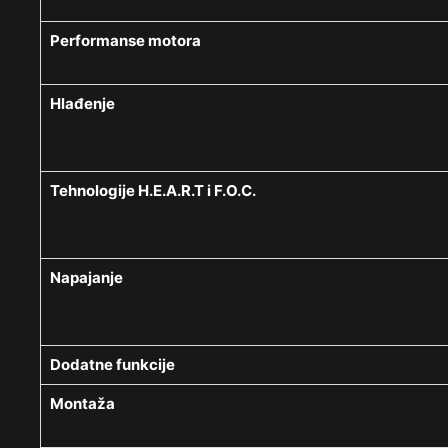
Performanse motora
Hlađenje
Tehnologije H.E.A.R.T i F.O.C.
Napajanje
Dodatne funkcije
Montaža