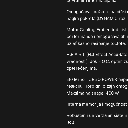
povratnim informacijama.
Omogućava snažan dinamički o
naglih pokreta (DYNAMIC reži
Motor Cooling Embedded siste
performanse i omogućava tih r
uz efikasno rasipanje toplote.
H.E.A.R.T (HallEffect AccuRat
vrednosti), dok F.O.C. optimiz
opterećenjima.
Eksterno TURBO POWER napajan
reakciju. Toroidni dizajn omo
Maksimalna snaga: 400 W.
Interna memorija i mogućnost a
Robustan i univerzalan sistem z
itd.).