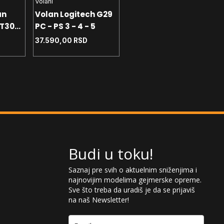
Volani
GRT
6.990,00
RSD
an
Volan Logitech G29
 T300
PC - PS 3 - 4 - 5
u
37.590,00
RSD
Budi u toku!
Saznaj pre svih o aktuelnim sniženjima i
najnovijim modelima gejmerske opreme.
Sve što treba da uradiš je da se prijaviš
na naš Newsletter!