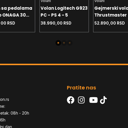
Volani
Volani
n sa pedalama
Volan Logitech G923
Gejmerski vol
o ONAGA 30
PC - PS 4 - 5
Thrustmaster
3 USB
RS GT Edition E
,00
RSD
38.990,00
RSD
52.890,00
RSD
Version PS4 - PC -
PS3
Pratite nas
on.rs
me:
etak: 08h - 20h
16h
dni dan