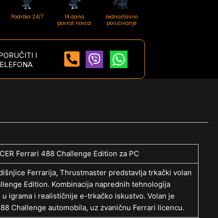
Podrška 24/7
14 dana
Jednostavno
povrat novca
poručivanje
ORUČITI I
ELEFONA
ER Ferrari 488 Challenge Edition za PC
njice Ferrarija, Thrustmaster predstavlja trkački volan
lenge Edition. Kombinacija naprednih tehnologija
igrama i realističnije e-trkačko iskustvo. Volan je
488 Challenge automobila, uz zvaničnu Ferrari licencu.