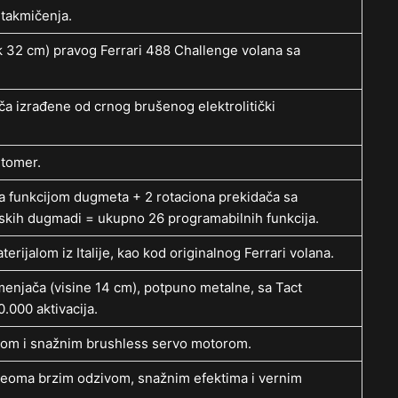
 takmičenja.
ik 32 cm) pravog Ferrari 488 Challenge volana sa
ča izrađene od crnog brušenog elektrolitički
rtomer.
a funkcijom dugmeta + 2 rotaciona prekidača sa
skih dugmadi = ukupno 26 programabilnih funkcija.
rijalom iz Italije, kao kod originalnog Ferrari volana.
menjača (visine 14 cm), potpuno metalne, sa Tact
.000 aktivacija.
mom i snažnim brushless servo motorom.
eoma brzim odzivom, snažnim efektima i vernim