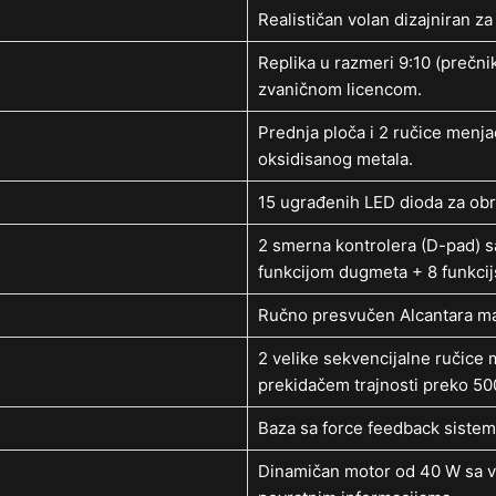
Realističan volan dizajniran za
Replika u razmeri 9:10 (prečn
zvaničnom licencom.
Prednja ploča i 2 ručice menja
oksidisanog metala.
15 ugrađenih LED dioda za ob
2 smerna kontrolera (D-pad) s
funkcijom dugmeta + 8 funkcij
Ručno presvučen Alcantara mate
2 velike sekvencijalne ručice 
prekidačem trajnosti preko 500
Baza sa force feedback siste
Dinamičan motor od 40 W sa v