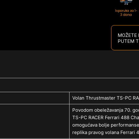
Isporuka za 1-
3 dana
MOŽETE P
PUTEM T
Volan Thrustmaster TS-PC RAC
Povodom obeležavanja 70. godiš
TS-PC RACER Ferrari 488 Chal
omogućava bolje performanse u 
replika pravog volana Ferrari 