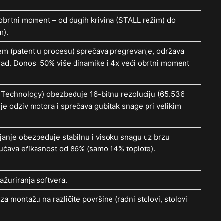
brtni moment – od dugih krivina (STALL režim) do
m).
m (patent u procesu) sprečava pregrevanje, održava
ad. Donosi 50% više dinamike i 4x veći obrtni moment
e Technology) obezbeđuje 16-bitnu rezoluciju (65.536
uje odziv motora i sprečava gubitak snage pri velikim
je obezbeđuje stabilnu i visoku snagu uz brzu
gućava efikasnost od 86% (samo 14% toplote).
žuriranja softvera.
a montažu na različite površine (radni stolovi, stolovi