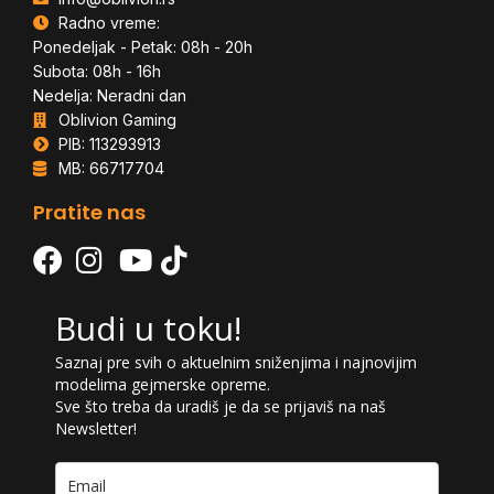
Radno vreme:
Ponedeljak - Petak: 08h - 20h
Subota: 08h - 16h
Nedelja: Neradni dan
Oblivion Gaming
PIB: 113293913
MB: 66717704
Pratite nas
Budi u toku!
Saznaj pre svih o aktuelnim sniženjima i najnovijim
modelima gejmerske opreme.
Sve što treba da uradiš je da se prijaviš na naš
Newsletter!