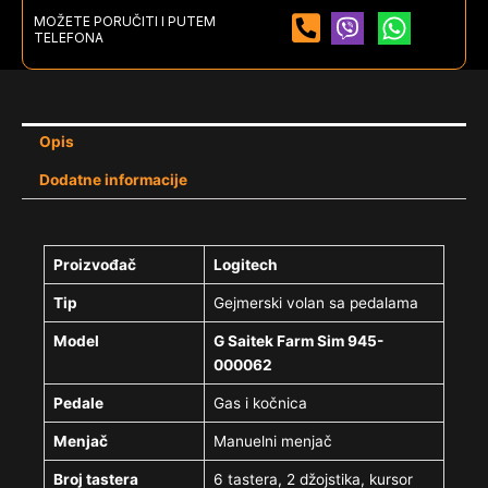
MOŽETE PORUČITI I PUTEM
TELEFONA
Opis
Dodatne informacije
Proizvođač
Logitech
Tip
Gejmerski volan sa pedalama
Model
G Saitek Farm Sim 945-
000062
Pedale
Gas i kočnica
Menjač
Manuelni menjač
Broj tastera
6 tastera, 2 džojstika, kursor