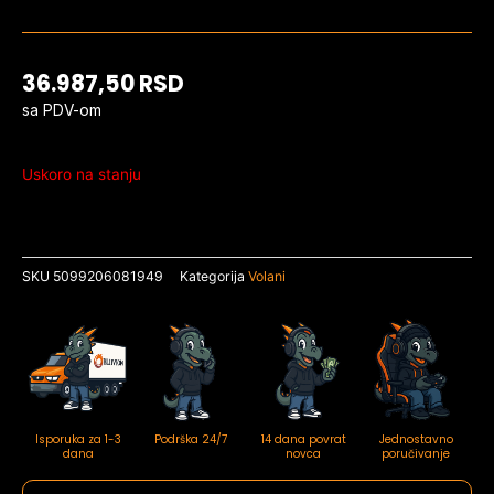
36.987,50
RSD
sa PDV-om
Uskoro na stanju
SKU
5099206081949
Kategorija
Volani
Isporuka za 1-3
Podrška 24/7
14 dana povrat
Jednostavno
dana
novca
poručivanje