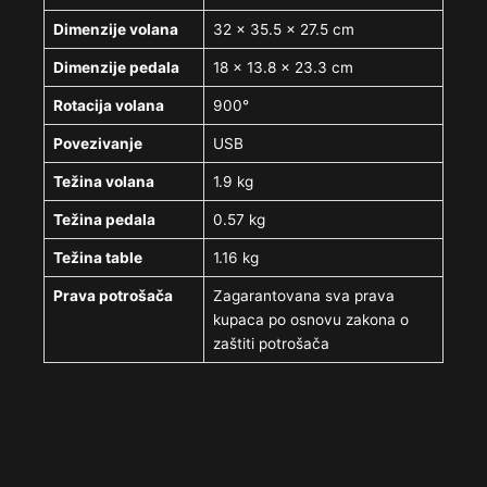
Dimenzije volana
32 x 35.5 x 27.5 cm
Dimenzije pedala
18 x 13.8 x 23.3 cm
Rotacija volana
900°
Povezivanje
USB
Težina volana
1.9 kg
Težina pedala
0.57 kg
Težina table
1.16 kg
Prava potrošača
Zagarantovana sva prava
kupaca po osnovu zakona o
zaštiti potrošača