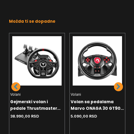
Možda ti se dopadne
Volani
Volani
V
Gejmerski volan i
Volan sa pedalama
V
e
pedale Thrustmaster
Marvo ONAGA 30 GT903
T248R 4160869
USB
38.990,00
RSD
5.090,00
RSD
3