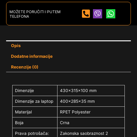
MOŽETE PORUČITI I PUTEM
TELEFONA
Opis
Dodatne informacije
Recenzije (0)
Dimenzije
430x315x100 mm
Dimenzije za laptop
400x285x35 mm
Materijal
RPET Polyester
Boja
Crna
Prava potrošača:
Zakonska saobraznost 2