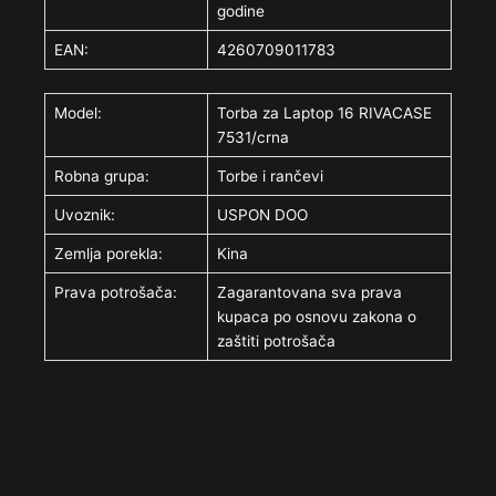
godine
EAN:
4260709011783
Model:
Torba za Laptop 16 RIVACASE
7531/crna
Robna grupa:
Torbe i rančevi
Uvoznik:
USPON DOO
Zemlja porekla:
Kina
Prava potrošača:
Zagarantovana sva prava
kupaca po osnovu zakona o
zaštiti potrošača