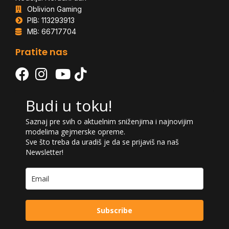
Oblivion Gaming
PIB: 113293913
MB: 66717704
Pratite nas
Budi u toku!
Saznaj pre svih o aktuelnim sniženjima i najnovijim
modelima gejmerske opreme.
Sve što treba da uradiš je da se prijaviš na naš
Newsletter!
Subscribe