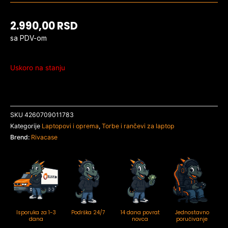
2.990,00
RSD
sa PDV-om
Uskoro na stanju
SKU
4260709011783
Kategorije
Laptopovi i oprema
,
Torbe i rančevi za laptop
Brend:
Rivacase
Isporuka za 1-3
Podrška 24/7
14 dana povrat
Jednostavno
dana
novca
poručivanje