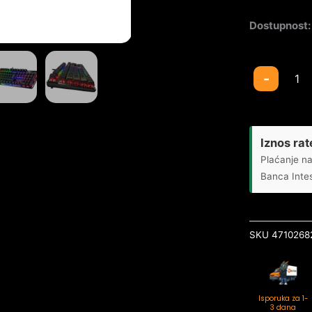
Dostupnost:
Tastatura
-
Genius
Scorpion
K12
US
Iznos rat
količina
Plaćanje na
Banca Inte
SKU
4710268
Isporuka za 1-
3 dana