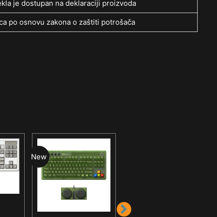
kla je dostupan na deklaraciji proizvoda
a po osnovu zakona o zaštiti potrošača
New
New
Gaming tastature