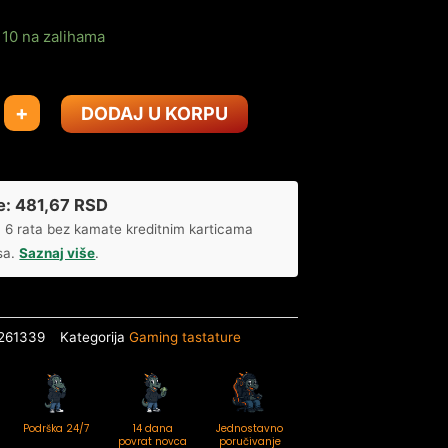
10 na zalihama
+
DODAJ U KORPU
e:
481,67
RSD
 6 rata bez kamate kreditnim karticama
sa.
Saznaj više
.
261339
Kategorija
Gaming tastature
Podrška 24/7
14 dana
Jednostavno
povrat novca
poručivanje