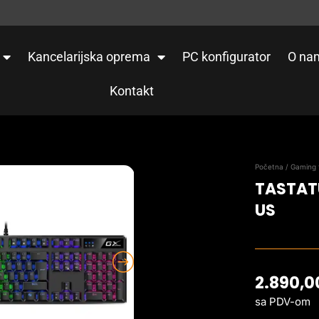
Kancelarijska oprema
PC konfigurator
O na
Kontakt
Početna
/
Gaming 
TASTAT
US
2.890,
sa PDV-om