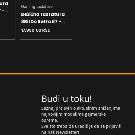
Bežična tastatura
tura
Gaming tastature
8BitDo Retro 108 -
 -
Bežična tastatura
mehanička - Fami
19.490,00
RSD
hite +
8BitDo Retro 87 -
Edition + Dual Super
ttons
mehanička - RGB -
Buttons
17.990,00
RSD
XBOX Green + Dual
Super Buttons
Budi u toku!
Saznaj pre svih o aktuelnim sniženjima i
najnovijim modelima gejmerske
opreme.
Sve što treba da uradiš je da se prijaviš
na naš Newsletter!