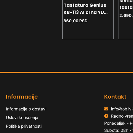
Meha
Tastatura Genius
tasta
Gaming tastature
KB-113 AI crna YU
Gaming tastatura
K-701
2.690
USB
MCHOSE Ace 68 Air
860,00
RSD
crveni
Ultra Esports
multi
8.990,00
RSD
Magnetic Switch
- ant
aurora black
RGB
Informacije
Kontakt
Informacije o dostavi
info@oblivi
Radno vre
Uslovi korišćenja
Ponedeljak - P
Politika privatnosti
Subota: 08h -