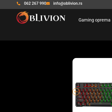
Pređi
062 267 990
info@oblivion.rs
na
sadržaj
Gaming oprema