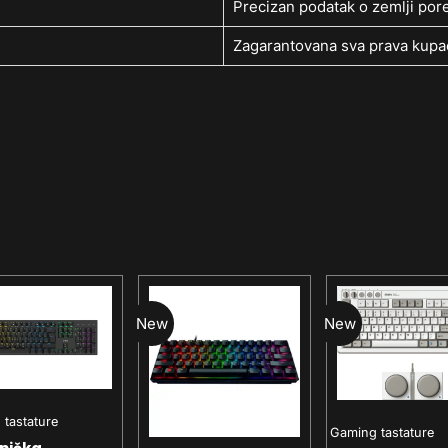
Precizan podatak o zemlji pore
Zagarantovana sva prava kupac
New
New
tastature
Gaming tastature