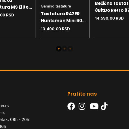
nička
Bežična tasta
tura MS Elite
Gaming tastature
8BitDo Retro 87
Tastatura RAZER
C Full Layout -
,00
RSD
mehanička - w
14.590,00
RSD
Huntsman Mini 60%
 svičevi -
Dual Super Bu
Opto-Gaming
medija tasteri
13.490,00
RSD
(Linear Red Switch)
i ghosting -
– FRML RZ03-
03390200-R3M1
Pratite nas
on.rs
me:
etak: 08h - 20h
 16h