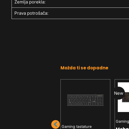
Zemlja porekla:
Prava potrošača:
Možda ti se dopadne
New
New
Gaming 
Gaming tastature