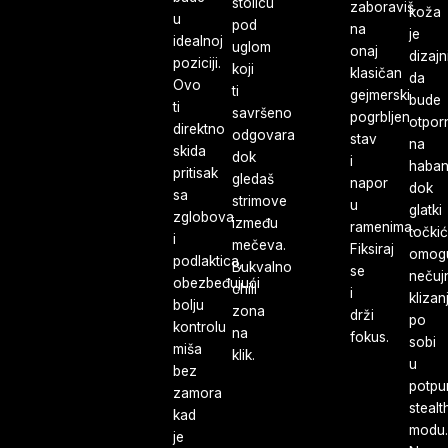
stolicu
zaboraviš
koža
u
pod
na
je
idealnoj
uglom
onaj
dizajn
poziciji.
koji
klasičan
da
Ovo
ti
gejmerski
bude
ti
savršeno
pogrbljen
otpor
direktno
odgovara
stav
na
skida
dok
i
haban
pritisak
gledaš
napor
dok
sa
strimove
u
glatki
zglobova
između
ramenima.
točkić
i
mečeva.
Fiksiraj
omog
podlaktica,
Bukvalno
se
nečuj
obezbeđujući
chill
i
klizan
bolju
zona
drži
po
kontrolu
na
fokus.
sobi
miša
klik.
u
bez
potp
zamora
stealt
kad
modu.
je