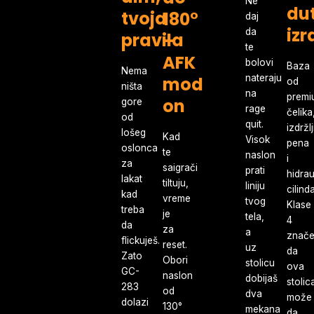
Ne
du
tvoja
180°
daj
iz
da
pravila
–
te
AFK
bolovi
Baza
Nema
nateraju
mod
od
ništa
na
premi
on
gore
rage
čelika
od
quit.
izdržl
lošeg
Kad
Visok
pena
oslonca
te
naslon
i
za
saigrači
prati
hidrau
lakat
tiltuju,
liniju
cilind
kad
vreme
tvog
Klase
treba
je
tela,
4
da
za
a
znač
flickuješ.
reset.
uz
da
Zato
Obori
stolicu
ova
GC-
naslon
dobijaš
stolic
283
od
dva
može
dolazi
130°
mekana
da