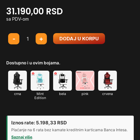
31.190,00
RSD
sa PDV-om
Gejmerska
-
+
DODAJ U KORPU
stolica
Fantech
Alpha
Dostupno i u ovim bojama.
GC-
283
plava
količina
crna
Mint
bela
pink
crvena
Edition
Iznos rate:
5.198,33
RSD
Plaćanje na 6 rata bez kamate kreditnim karticama Banca Intesa.
Saznaj više
.