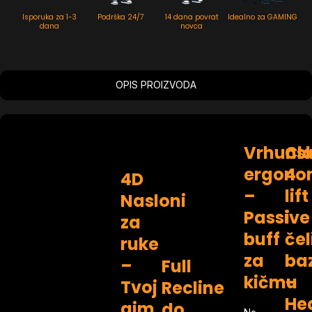
Isporuka za 1-3
Podrška 24/7
14 dana povrat
Idealno za GAMING
dana
novca
OPIS PROIZVODA
Vrhuns
Cl
ergono
4
4D
–
lift
Nasloni
Passive
i
za
buff
če
ruke
za
ba
–
Full
kičmu
–
Tvoj
Recline
He
aim,
do