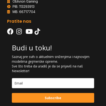
Oblivion Gaming
PIB: 113293913
MB: 66717704
Pratite nas
Budi u toku!
Saznaj pre svih o aktuelnim sniženjima i najnovijim
modelima gejmerske opreme.
Sve što treba da uradiš je da se prijaviš na naš
Newsletter!
Subscribe