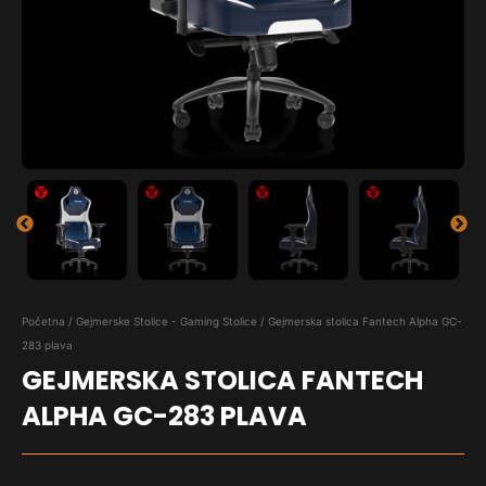
Početna
/
Gejmerske Stolice - Gaming Stolice
/ Gejmerska stolica Fantech Alpha GC-
283 plava
GEJMERSKA STOLICA FANTECH
ALPHA GC-283 PLAVA