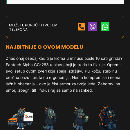
MOŽETE PORUČITI I PUTEM
TELEFONA
NAJBITNIJE O OVOM MODELU
Znaš onaj osećaj kad ti je kičma u minusu posle 10 sati grinda?
Fantech Alpha GC-283 u plavoj boji je tu da to fix-uje. Opremi
svoj setup ovom zveri koja spaja izdržljivu PU kožu, stabilnu
čeličnu bazu i brutalnu ergonomiju. Nema kompromisa i nema
lažnih obećanja – ovo je čist armor za tvoja leđa. Zaboravi na
umor, izbegni tilt i fokusiraj se samo na ranked.