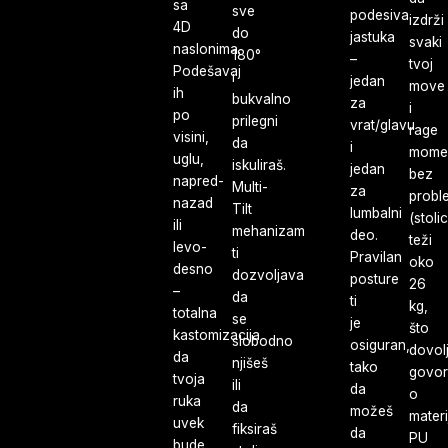
sa
sve
podesiva
izdrži
4D
do
jastuka
svaki
naslonima.
180°
–
tvoj
Podešavaj
i
jedan
move
ih
bukvalno
za
i
po
prilegni
vrat/glavu
rage
visini,
da
i
mome
uglu,
iskuliraš.
jedan
bez
napred-
Multi-
za
probl
nazad
Tilt
lumbalni
(stoli
ili
mehanizam
deo.
teži
levo-
ti
Pravilan
oko
desno
dozvoljava
posture
26
–
da
ti
kg,
totalna
se
je
što
kastomizacija
slobodno
osiguran,
dovol
da
njišeš
tako
govor
tvoja
ili
da
o
ruka
da
možeš
materi
uvek
fiksiraš
da
PU
bude