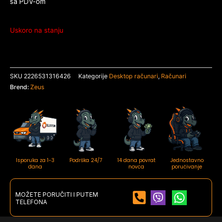
sa PDV-om
Uskoro na stanju
SKU
2226531316426
Kategorije
Desktop računari
,
Računari
Brend:
Zeus
Isporuka za 1-3
Podrška 24/7
14 dana povrat
Jednostavno
dana
novca
poručivanje
MOŽETE PORUČITI I PUTEM
TELEFONA