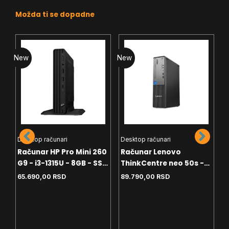
Možda ti se dopadne
New
New
N
Desktop računari
Desktop računari
D
Računar HP Pro Mini 260
Računar Lenovo
R
2
G9 - i3-1315U - 8GB - SSD
ThinkCentre neo 50s -
T
256GB - Wi-Fi - Free Dos
i3-13100 - 8GB - 256GB
8
65.690,00
RSD
89.790,00
RSD
1
SSD - Win11Pro - USB miš
i tastatura