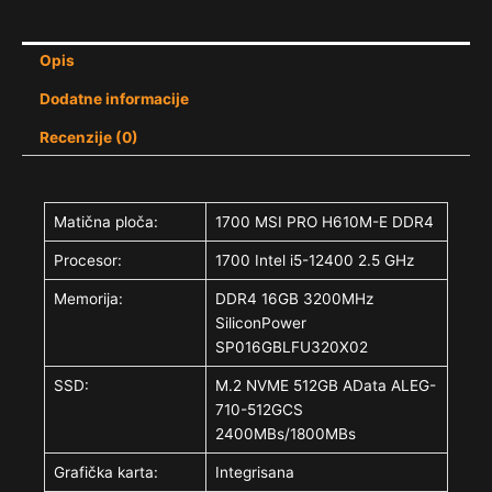
Opis
Dodatne informacije
Recenzije (0)
Matična ploča:
1700 MSI PRO H610M-E DDR4
Procesor:
1700 Intel i5-12400 2.5 GHz
Memorija:
DDR4 16GB 3200MHz
SiliconPower
SP016GBLFU320X02
SSD:
M.2 NVME 512GB AData ALEG-
710-512GCS
2400MBs/1800MBs
Grafička karta:
Integrisana