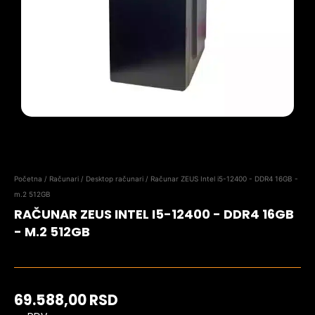
Početna
/
Računari
/
Desktop računari
/ Računar ZEUS Intel i5-12400 - DDR4 16GB -
m.2 512GB
RAČUNAR ZEUS INTEL I5-12400 - DDR4 16GB
- M.2 512GB
69.588,00
RSD