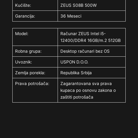
Kućište:
ZEUS S08B 500W
Garancija:
36 Meseci
Model:
Računar ZEUS Intel i5-
12400/DDR4 16GB/m.2 512GB
Robna grupa:
Desktop računari bez OS
Uvoznik:
USPON D.O.O.
Zemlja porekla:
Republika Srbija
Prava potrošača:
Zagarantovana sva prava
kupaca po osnovu zakona o
zaštiti potrošača