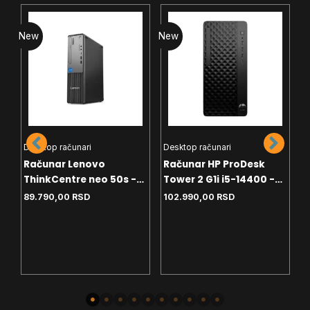
New
New
N
D
R
Desktop računari
Desktop računari
T
9
Računar Lenovo
Računar HP ProDesk
U
9
ThinkCentre neo 50s -
Tower 2 G1i i5-14400 -
S
i3-13100 - 8GB - 256GB
8GB - 512 SSD - Win11Pro
t
89.790,00
RSD
102.990,00
RSD
SSD - Win11Pro - USB miš
i tastatura