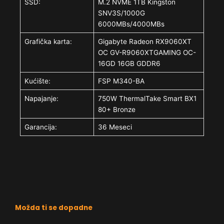
SSD:
M.2 NVME 1TB Kingston
SNV3S/1000G
6000MBs/4000MBs
Grafička karta:
Gigabyte Radeon RX9060XT
OC GV-R9060XTGAMING OC-
16GD 16GB GDDR6
Kućište:
FSP M340-BA
Napajanje:
750W ThermalTake Smart BX1
80+ Bronze
Garancija:
36 Meseci
Možda ti se dopadne