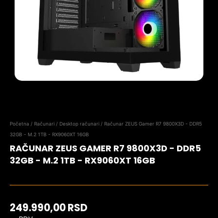
Početna
/
Računari
/
Desktop računari
/ Računar ZEUS Gamer R7 9800X3D - DDR5
32GB - M.2 1TB - RX9060XT 16GB
RAČUNAR ZEUS GAMER R7 9800X3D - DDR5
32GB - M.2 1TB - RX9060XT 16GB
249.990,00
RSD