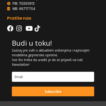
PIB: 113293913
MB: 66717704
Pratite nas
Budi u toku!
Saznaj pre svih o aktuelnim sniženjima i najnovijim
modelima gejmerske opreme.
Sve što treba da uradiš je da se prijaviš na naš
Newsletter!
Subscribe