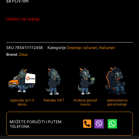
sa PDV-om
Uskoro na stanju
SKU
7854111112458
Kategorije
Desktop računari
,
Računari
Brend:
Zeus
Isporuka za 1-3
Podrška 24/7
14 dana povrat
Jednostavno
dana
novca
poručivanje
MOŽETE PORUČITI I PUTEM
TELEFONA