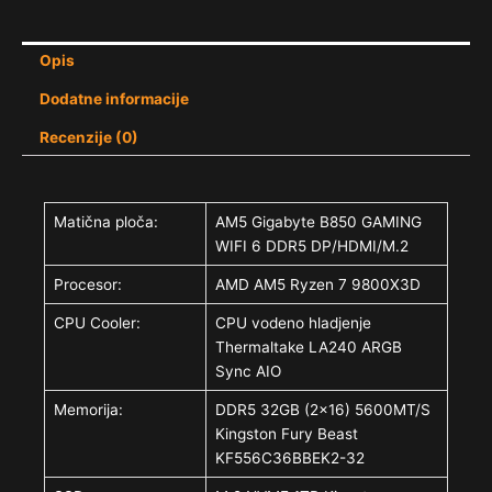
Opis
Dodatne informacije
Recenzije (0)
Matična ploča:
AM5 Gigabyte B850 GAMING
WIFI 6 DDR5 DP/HDMI/M.2
Procesor:
AMD AM5 Ryzen 7 9800X3D
CPU Cooler:
CPU vodeno hladjenje
Thermaltake LA240 ARGB
Sync AIO
Memorija:
DDR5 32GB (2×16) 5600MT/S
Kingston Fury Beast
KF556C36BBEK2-32