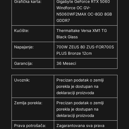
Grafička karta:
Gigabyte GeForce RTX 5060
Windforce OC GV-
N5060WF2MAX OC-8GD 8GB
GDDR7
Kućište:
Thermaltake Versa XM1 TG
Black Glass
Napajanje:
700W ZEUS 80 ZUS-FOR700S
PLUS Bronze 12cm
Garancija:
36 Meseci
Uvoznik:
Precizan podatak o zemlji
porekla je dostupan na
deklaraciji proizvoda
Zemlja porekla:
Precizan podatak o zemlji
porekla je dostupan na
deklaraciji proizvoda
Prava potrošača:
Zagarantovana sva prava