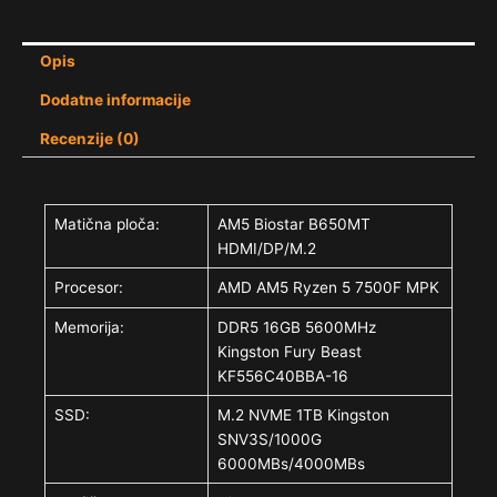
Opis
Dodatne informacije
Recenzije (0)
Matična ploča:
AM5 Biostar B650MT
HDMI/DP/M.2
Procesor:
AMD AM5 Ryzen 5 7500F MPK
Memorija:
DDR5 16GB 5600MHz
Kingston Fury Beast
KF556C40BBA-16
SSD:
M.2 NVME 1TB Kingston
SNV3S/1000G
6000MBs/4000MBs