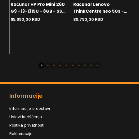
Računar HP Pro Mini 260
Računar Lenovo
R
2
G9 - i3-1315U - 8GB - SSD
ThinkCentre neo 50s -
T
256GB - Wi-Fi - Free Dos
i3-13100 - 8GB - 256GB
8
65.690,00
RSD
89.790,00
RSD
1
SSD - Win11Pro - USB miš
i tastatura
Informacije
Informacije o dostavi
Uslovi korišćenja
Politika privatnosti
Reklamacije