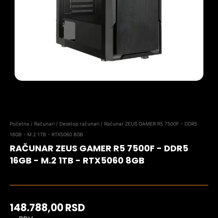
Početna
/
Računari
/
Desktop računari
/ Računar ZEUS GAMER R5 7500F - DDR5
16GB - M.2 1TB - RTX5060 8GB
RAČUNAR ZEUS GAMER R5 7500F - DDR5
16GB - M.2 1TB - RTX5060 8GB
148.788,00
RSD