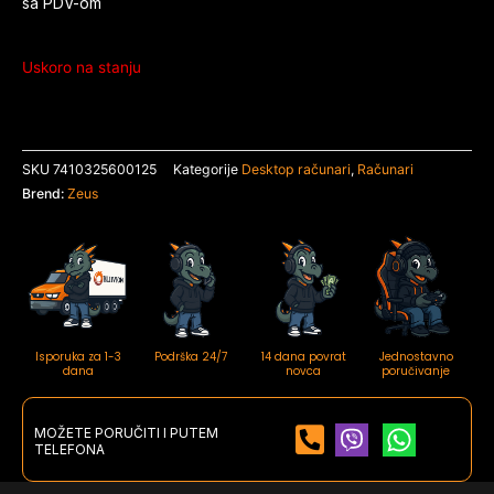
sa PDV-om
Uskoro na stanju
SKU
7410325600125
Kategorije
Desktop računari
,
Računari
Brend:
Zeus
Isporuka za 1-3
Podrška 24/7
14 dana povrat
Jednostavno
dana
novca
poručivanje
MOŽETE PORUČITI I PUTEM
TELEFONA