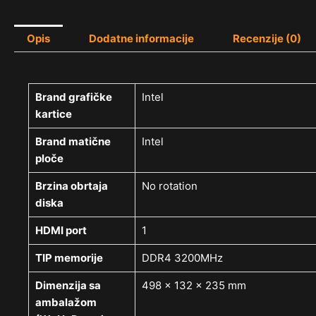
Opis
Dodatne informacije
Recenzije (0)
Brand grafičke
Intel
kartice
Brand matične
Intel
ploče
Brzina obrtaja
No rotation
diska
HDMI port
1
TIP memorije
DDR4 3200MHz
Dimenzija sa
498 x 132 x 235 mm
ambalažom