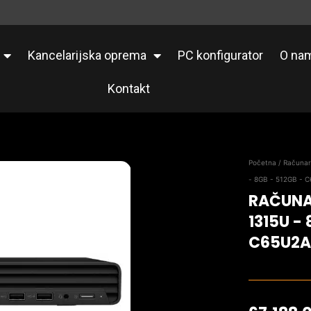
Kancelarijska oprema
PC konfigurator
O na
Kontakt
Početna
/
Računar
- 8GB - 512GB - 
RAČUNAR
1315U - 
C65U2