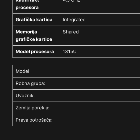
procesora
Grafička kartica
Integrated
Memorija
Shared
grafičke kartice
Model procesora
1315U
Model:
Robna grupa:
Uvoznik:
Zemlja porekla:
Prava potrošača: