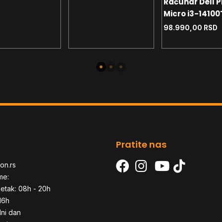
Računar Dell P
Pro
Win11Pro
Micro i3-14100
8GB - 512GB SS
98.990,00
RSD
3yr ProSuppor
WiFI - YU tast 
Win11Pro
Pratite nas
on.rs
me:
etak: 08h - 20h
16h
dni dan