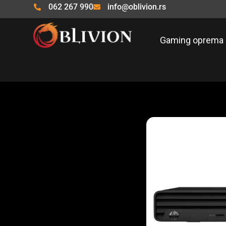
Pređi
062 267 990
info@oblivion.rs
na
sadržaj
Gaming oprema