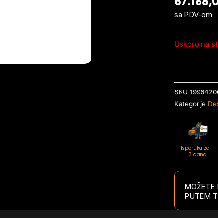
67.188,
sa PDV-om
Uskoro na st
SKU
1996420
Kategorije
De
Isporuka za 1-
3 dana
MOŽETE P
PUTEM T