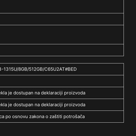
/i3-1315U/8GB/512GB/C65U2AT#BED
kla je dostupan na deklaraciji proizvoda
kla je dostupan na deklaraciji proizvoda
a po osnovu zakona o zaštiti potrošača