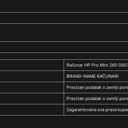
Računar HP Pro Mini 260 G9
BRAND-NAME RAČUNARI
Precizan podatak o zemlji pore
Precizan podatak o zemlji pore
Zagarantovana sva prava kupac