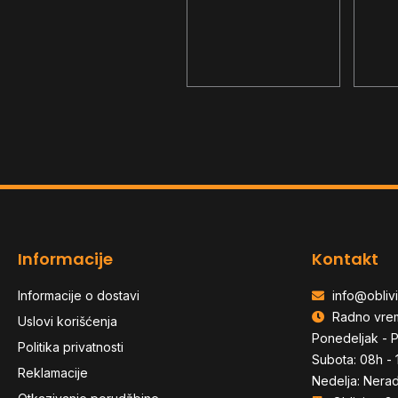
- RTX3060Ti 8GB
256GB SSD -
Win11
Win11Pro - USB miš i
tastatura
Informacije
Kontakt
Informacije o dostavi
info@oblivi
Radno vre
Uslovi korišćenja
Ponedeljak - P
Politika privatnosti
Subota: 08h - 
Reklamacije
Nedelja: Nera