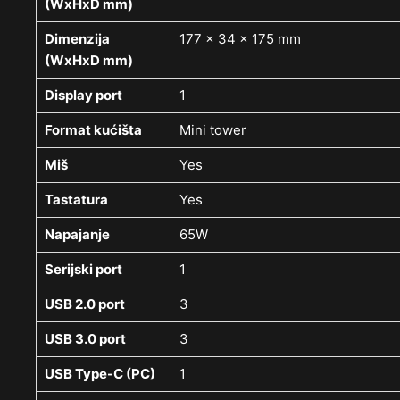
(WxHxD mm)
Dimenzija
177 x 34 x 175 mm
(WxHxD mm)
Display port
1
Format kućišta
Mini tower
Miš
Yes
Tastatura
Yes
Napajanje
65W
Serijski port
1
USB 2.0 port
3
USB 3.0 port
3
USB Type-C (PC)
1