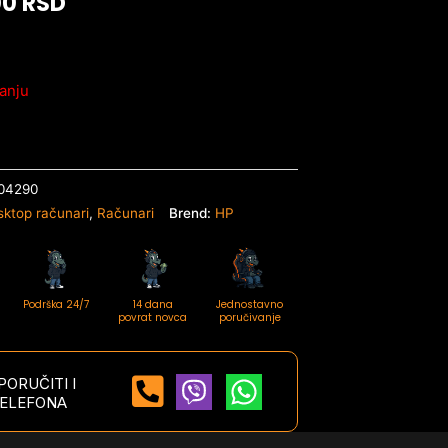
00
RSD
anju
04290
sktop računari
,
Računari
Brend:
HP
Podrška 24/7
14 dana
Jednostavno
povrat novca
poručivanje
ORUČITI I
ELEFONA