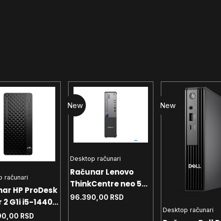
New
New
Desktop računari
Računar Lenovo
 računari
ThinkCentre neo 50s
ar HP ProDesk
G6 U3-205 - 8GB -
96.390,00
RSD
 2 G1i i5-14400
512GB SSD - USB miš
Desktop računari
 - 512 SSD -
90,00
RSD
i tastatura -