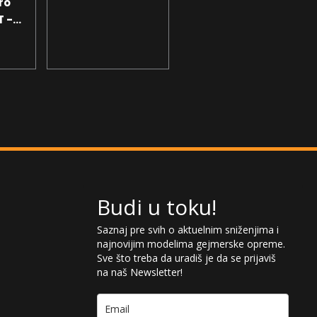
ro
SSD - Free DOS
T -
D -
t -
-
Budi u toku!
Saznaj pre svih o aktuelnim sniženjima i
najnovijim modelima gejmerske opreme.
Sve što treba da uradiš je da se prijaviš
na naš Newsletter!