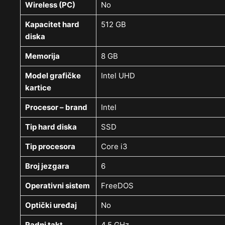
Wireless (PC)
No
Kapacitet hard
512 GB
diska
Memorija
8 GB
Model grafičke
Intel UHD
kartice
Procesor – brand
Intel
Tip hard diska
SSD
Tip procesora
Core i3
Broj jezgara
6
Operativni sistem
FreeDOS
Optički uređaj
No
Radni takt
4.5 GHz