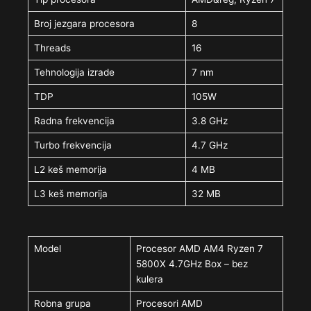
Broj jezgara procesora
8
Threads
16
Tehnologija izrade
7 nm
TDP
105W
Radna frekvencija
3.8 GHz
Turbo frekvencija
4.7 GHz
L2 keš memorija
4 MB
L3 keš memorija
32 MB
Model
Procesor AMD AM4 Ryzen 7
5800X 4.7GHz Box – bez
kulera
Robna grupa
Procesori AMD