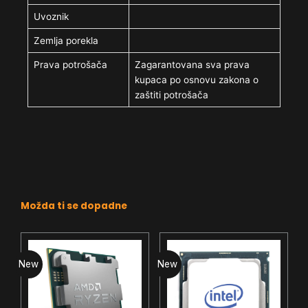
Uvoznik
Zemlja porekla
Prava potrošača
Zagarantovana sva prava
kupaca po osnovu zakona o
zaštiti potrošača
Možda ti se dopadne
New
New
N