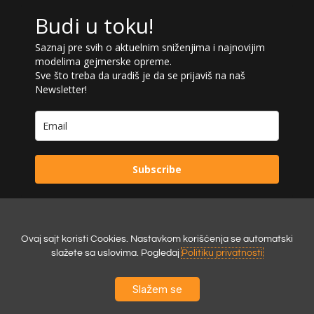
Budi u toku!
Saznaj pre svih o aktuelnim sniženjima i najnovijim
modelima gejmerske opreme.
Sve što treba da uradiš je da se prijaviš na naš
Newsletter!
Subscribe
Ovaj sajt koristi Cookies. Nastavkom korišćenja se automatski
Powered by:
Digilex
slažete sa uslovima. Pogledaj
Politiku privatnosti
Slažem se