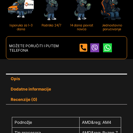
Isporuka za 1-3
Podrška 24/7
14 dana povrat
Jednostavno
dana
novca
poručivanje
MOŽETE PORUČITI I PUTEM
TELEFONA
Opis
Dodatne informacije
Recenzije (0)
Podnožje
AMD&reg; AM4
Tip procesora
AMD&reg; Ryzen 7