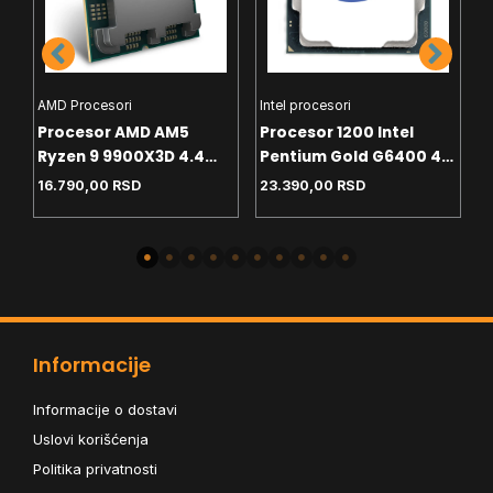
AMD Procesori
Intel procesori
H
Procesor AMD AM5
Procesor 1200 Intel
C
Ryzen 9 9900X3D 4.4
Pentium Gold G6400 4.0
T
GHz Tray
GHz Tray
White
16.790,00
RSD
23.390,00
RSD
4
-
Informacije
Informacije o dostavi
Uslovi korišćenja
Politika privatnosti