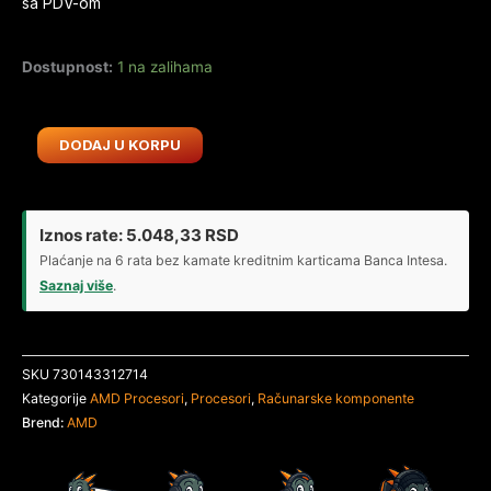
sa PDV-om
Dostupnost:
1 na zalihama
Procesor
DODAJ U KORPU
AMD
AM4
Ryzen
Iznos rate:
5.048,33
RSD
7
5800X
Plaćanje na 6 rata bez kamate kreditnim karticama Banca Intesa.
4.7GHz
Saznaj više
.
Box
-
bez
SKU
730143312714
kulera
Kategorije
AMD Procesori
,
Procesori
,
Računarske komponente
količina
Brend:
AMD