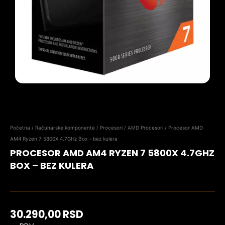
Početna
/
Računarske komponente
/
Procesori
/
AMD Procesori
/ Procesor AMD
AM4 Ryzen 7 5800X 4.7GHz Box – bez kulera
PROCESOR AMD AM4 RYZEN 7 5800X 4.7GHZ
BOX – BEZ KULERA
30.290,00
RSD