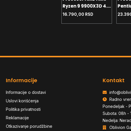
i5-10400 2.9GHz
Ryzen 9 9900X3D 4.4
Penti
Tray
GHz Tray
G6400
18.890,00
RSD
16.790,00
RSD
23.39
Informacije
Kontakt
Informacije o dostavi
info@oblivi
Radno vre
Uslovi korišćenja
Ponedeljak - P
Politika privatnosti
Subota: 08h - 
Reklamacije
Nedelja: Nera
Otkazivanje porudžbine
Oblivion G