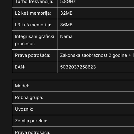
Turbo frekvencija:
5.8GHz
L2 keš memorija:
32MB
L3 keš memorija:
36MB
Integrisani grafički
Nema
procesor:
Prava potrošača:
Zakonska saobraznost 2 godine + 1
EAN:
5032037258623
Model:
Robna grupa:
Uvoznik:
Zemlja porekla:
Prava potrošača: