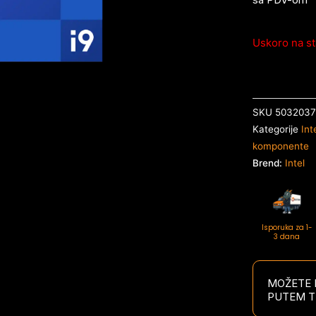
Uskoro na st
SKU
503203
Kategorije
Int
komponente
Brend:
Intel
Isporuka za 1-
3 dana
MOŽETE P
PUTEM T