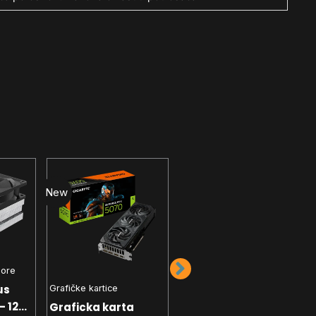
New
New
sore
us
Grafičke kartice
Grafičke kartice
- 1200
Graficka karta
Graficka karta