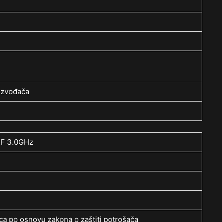
izvođača
KF 3.0GHz
a po osnovu zakona o zaštiti potrošača