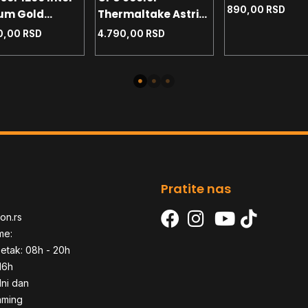
- AM4 - AM5 T
890,00
RSD
um Gold
Thermaltake Astria
90W
 4.0 GHz Tray
200 White 1700 -
0,00
RSD
4.790,00
RSD
1200 - AM4 - AM5
TDP 210W
Pratite nas
on.rs
me:
etak: 08h - 20h
16h
dni dan
aming