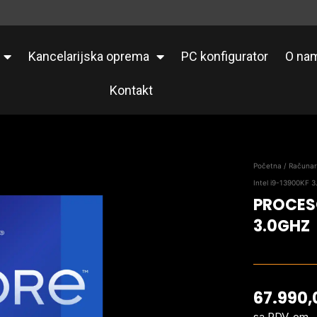
Kancelarijska oprema
PC konfigurator
O na
Kontakt
Početna
/
Računa
Intel i9-13900KF 
PROCESO
3.0GHZ
67.990
sa PDV-om