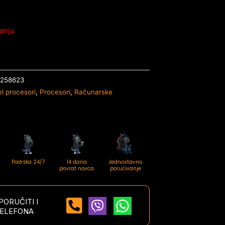
anju
7258623
el procesori
,
Procesori
,
Računarske
Podrška 24/7
14 dana
Jednostavno
povrat novca
poručivanje
ORUČITI I
ELEFONA