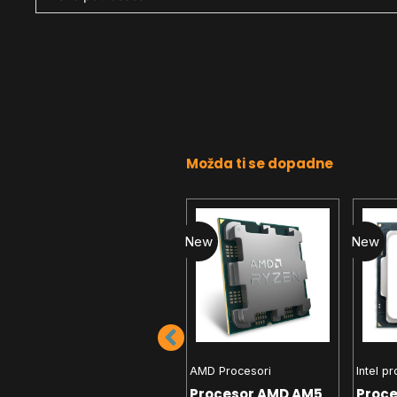
Možda ti se dopadne
New
New
New
Intel procesori
AMD Procesori
Intel p
Procesor 1200 Intel
Procesor AMD AM5
Proce