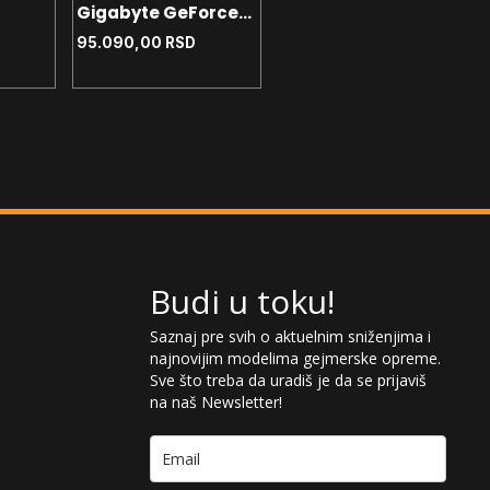
DP
Gigabyte GeForce
Gigabyte GeForce
RTX 5070 Windforce
95.090,00
RSD
RTX 5070 Eagle OC
95.690,00
RSD
OC GDDR7 12GB
GDDR7 12GB 192bit
192bit 3xDP - HDMI
3xDP - HDMI
Budi u toku!
Saznaj pre svih o aktuelnim sniženjima i
najnovijim modelima gejmerske opreme.
Sve što treba da uradiš je da se prijaviš
na naš Newsletter!