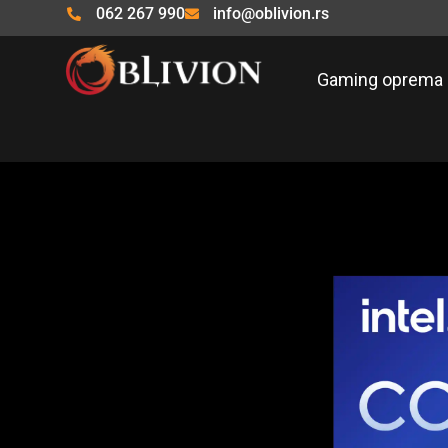
Pređi
062 267 990
info@oblivion.rs
na
sadržaj
Gaming oprema