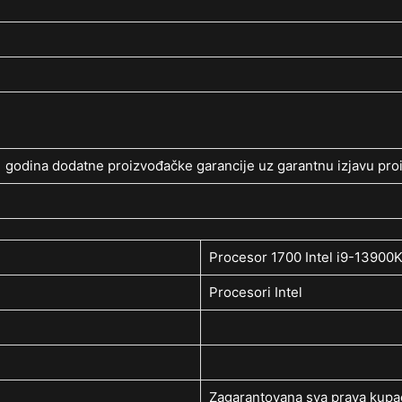
 godina dodatne proizvođačke garancije uz garantnu izjavu pro
Procesor 1700 Intel i9-13900
Procesori Intel
Zagarantovana sva prava kupac