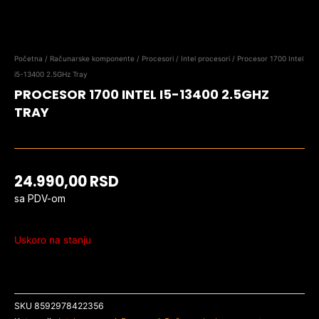
Početna
/
Računarske komponente
/
Procesori
/
Intel procesori
/ Procesor 1700 Intel
i5-13400 2.5GHz Tray
PROCESOR 1700 INTEL I5-13400 2.5GHZ
TRAY
24.990,00
RSD
sa PDV-om
Uskoro na stanju
SKU
8592978422356