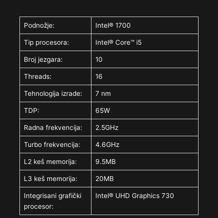
Podnožje:
Intel® 1700
Tip procesora:
Intel® Core™ i5
Broj jezgara:
10
Threads:
16
Tehnologija izrade:
7 nm
TDP:
65W
Radna frekvencija:
2.5GHz
Turbo frekvencija:
4.6GHz
L2 keš memorija:
9.5MB
L3 keš memorija:
20MB
Integrisani grafički
Intel® UHD Graphics 730
procesor: