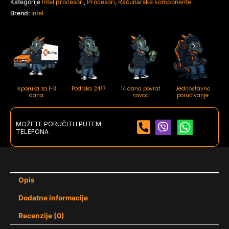
Kategorije
Intel procesori
,
Procesori
,
Računarske komponente
Brend:
Intel
Isporuka za 1-3
Podrška 24/7
14 dana povrat
Jednostavno
dana
novca
poručivanje
MOŽETE PORUČITI I PUTEM
TELEFONA
Opis
Dodatne informacije
Recenzije (0)