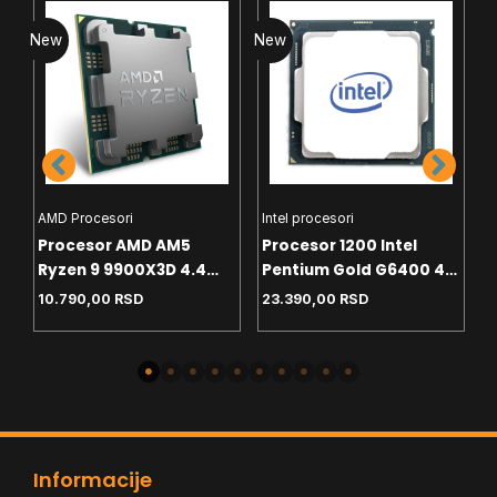
New
New
N
AMD Procesori
Intel procesori
H
Procesor AMD AM5
Procesor 1200 Intel
C
Ryzen 9 9900X3D 4.4
Pentium Gold G6400 4.0
T
GHz Tray
GHz Tray
White
10.790,00
RSD
23.390,00
RSD
4
-
Informacije