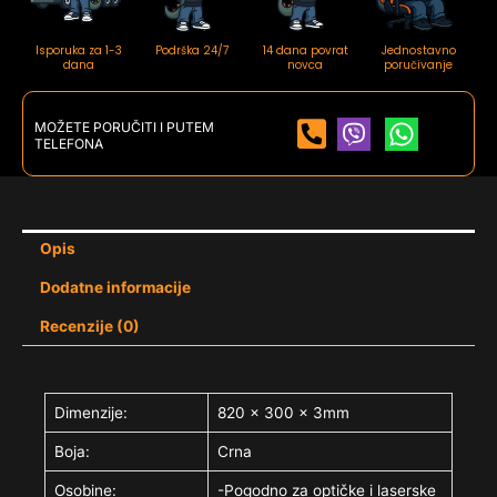
Isporuka za 1-3
Podrška 24/7
14 dana povrat
Jednostavno
dana
novca
poručivanje
MOŽETE PORUČITI I PUTEM
TELEFONA
Opis
Dodatne informacije
Recenzije (0)
Dimenzije:
820 x 300 x 3mm
Boja:
Crna
Osobine:
-Pogodno za optičke i laserske