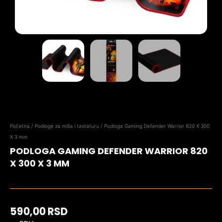
Početna
/
Podloge za miša i tastaturu
/ Podloga Gaming Defender Warrior 820 X 300
X 3 mm
PODLOGA GAMING DEFENDER WARRIOR 820
X 300 X 3 MM
590,00
RSD