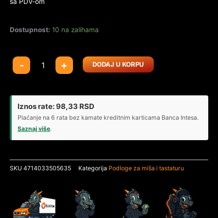
sa PDV-om
Dostupnost:
10 na zalihama
Podloga
-
+
DODAJ U KORPU
Gaming
Defender
Warrior
820
Iznos rate:
98,33
RSD
X
Plaćanje na 6 rata bez kamate kreditnim karticama Banca Intesa.
300
Saznaj više
.
X
3
mm
SKU
4714033505635
Kategorija
Podloge za miša i tastaturu
količina