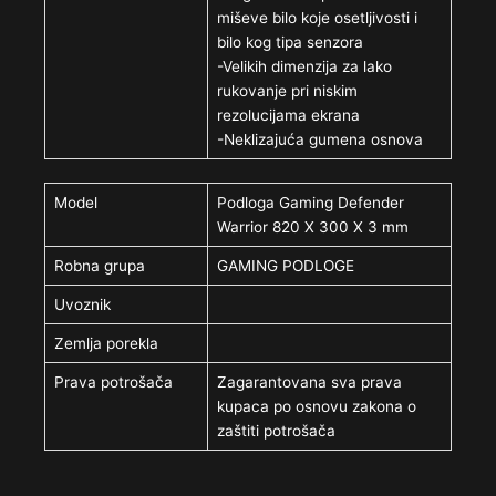
miševe bilo koje osetljivosti i
bilo kog tipa senzora
-Velikih dimenzija za lako
rukovanje pri niskim
rezolucijama ekrana
-Neklizajuća gumena osnova
Model
Podloga Gaming Defender
Warrior 820 X 300 X 3 mm
Robna grupa
GAMING PODLOGE
Uvoznik
Zemlja porekla
Prava potrošača
Zagarantovana sva prava
kupaca po osnovu zakona o
zaštiti potrošača