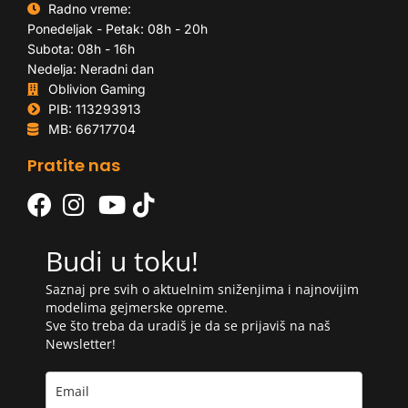
Radno vreme:
Ponedeljak - Petak: 08h - 20h
Subota: 08h - 16h
Nedelja: Neradni dan
Oblivion Gaming
PIB: 113293913
MB: 66717704
Pratite nas
Budi u toku!
Saznaj pre svih o aktuelnim sniženjima i najnovijim
modelima gejmerske opreme.
Sve što treba da uradiš je da se prijaviš na naš
Newsletter!