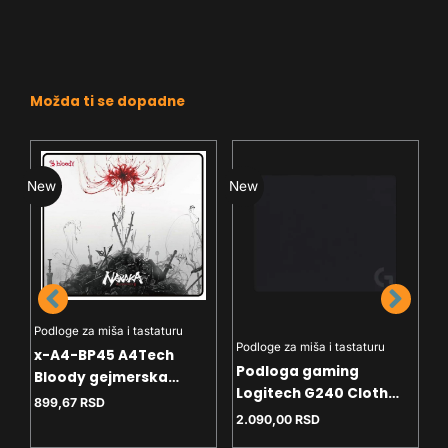
Možda ti se dopadne
New
New
N
P
P
M
Podloge za miša i tastaturu
8
4
Podloge za miša i tastaturu
x-A4-BP45 A4Tech
C
Podloga gaming
Bloody gejmerska
Logitech G240 Cloth
podloga za misa
899,67
RSD
340 x 280 x 1mm
450x400mm, 3mm
2.090,00
RSD