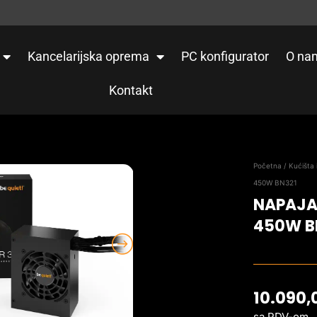
Kancelarijska oprema
PC konfigurator
O na
Kontakt
Početna
/
Kućišta 
450W BN321
NAPAJAN
450W B
10.090
sa PDV-om