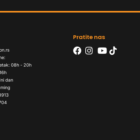
Pratite nas
on.rs
me:
etak: 08h - 20h
 16h
dni dan
aming
3913
704