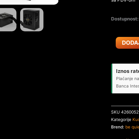
Dostupnost:
Napajanje
DODA
Be
Quiet
SFX
Power
Iznos rat
3
Plaćanje na
450W
Banca Inte
BN321
količina
SKU
4260052
Kategorije
Kuć
Brend:
be qui