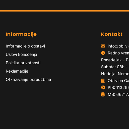
Informacije
Kontakt
Informacije o dostavi
info@oblivi
Radno vre
Uslovi korišćenja
Ponedeljak - P
Politika privatnosti
Subota: 08h -
Reklamacije
Nedelja: Nera
Otkazivanje porudžbine
Oblivion G
PIB: 11329
MB: 66717