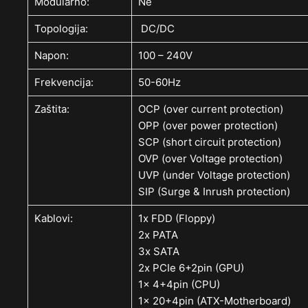
Modularno:
Ne
Topologija:
DC/DC
Napon:
100 – 240V
Frekvencija:
50-60Hz
Zaštita:
OCP (over current protection)
OPP (over power protection)
SCP (short circuit protection)
OVP (over Voltage protection)
UVP (under Voltage protection)
SIP (Surge & Inrush protection)
Kablovi:
1x FDD (Floppy)
2x PATA
3x SATA
2x PCIe 6+2pin (GPU)
1x 4+4pin (CPU)
1x 20+4pin (ATX-Motherboard)