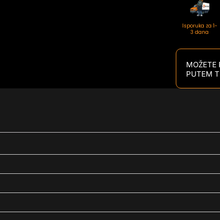
Isporuka za 1-
3 dana
MOŽETE P
PUTEM T