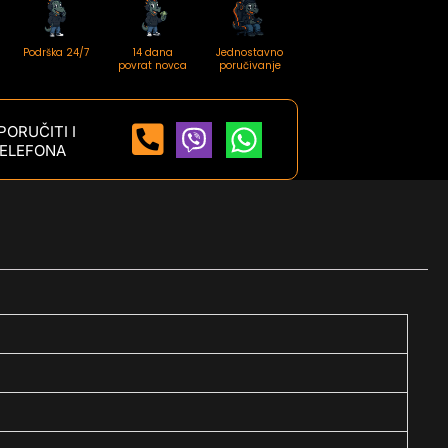
Podrška 24/7
14 dana
Jednostavno
povrat novca
poručivanje
ORUČITI I
ELEFONA