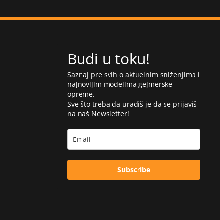
Budi u toku!
Saznaj pre svih o aktuelnim sniženjima i
najnovijim modelima gejmerske
opreme.
Sve što treba da uradiš je da se prijaviš
na naš Newsletter!
Subscribe