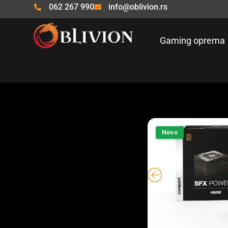
Pređi
062 267 990
info@oblivion.rs
na
sadržaj
Gaming oprema
Novo