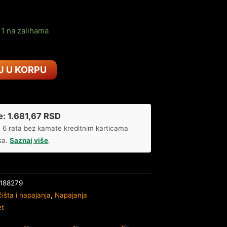
1 na zalihama
J U KORPU
e:
1.681,67
RSD
 6 rata bez kamate kreditnim karticama
sa.
Saznaj više
.
188279
išta i napajanja
,
Napajanja
et