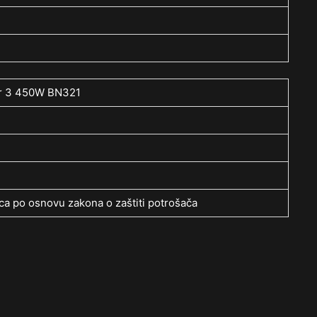
er 3 450W BN321
a po osnovu zakona o zaštiti potrošača