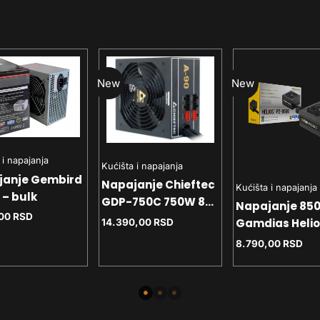
New
New
 i napajanja
Kućišta i napajanja
janje Gembird
Napajanje Chieftec
Kućišta i napajanja
– bulk
GDP-750C 750W 80+
Napajanje 85
,00
RSD
Bronze
Gamdias Helio
14.390,00
RSD
850G Gold
8.790,00
RSD