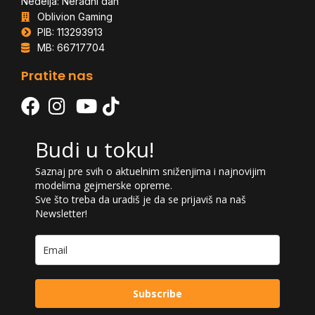
Nedelja: Neradni dan
Oblivion Gaming
PIB: 113293913
MB: 66717704
Pratite nas
Budi u toku!
Saznaj pre svih o aktuelnim sniženjima i najnovijim
modelima gejmerske opreme.
Sve što treba da uradiš je da se prijaviš na naš
Newsletter!
Subscribe