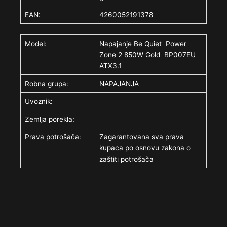
EAN:
4260052191378
Model:
Napajanje Be Quiet Power
Zone 2 850W Gold BP007EU
ATX3.1
Robna grupa:
NAPAJANJA
Uvoznik:
Zemlja porekla:
Prava potrošača:
Zagarantovana sva prava
kupaca po osnovu zakona o
zaštiti potrošača