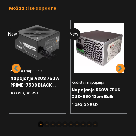
Možda ti se dopadne
New
New
Kućišta i napajanja
Napajanje ASUS 750W
Kućišta i napajanja
K
PRIME-750B BLACK
Napajanje 560W ZEUS
D
ATX12V 80+ Bronze
10.090,00
RSD
M
ZUS-560 12cm Bulk
p
Modularno
1.390,00
RSD
9