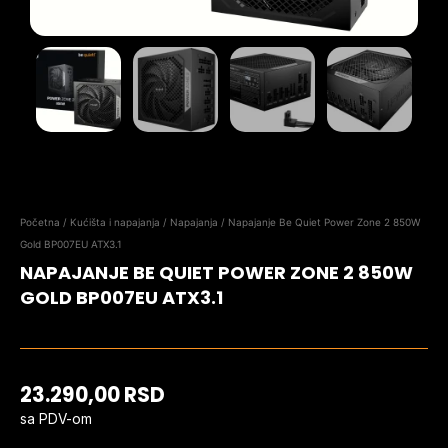
Početna
/
Kućišta i napajanja
/
Napajanja
/ Napajanje Be Quiet Power Zone 2 850W
Gold BP007EU ATX3.1
NAPAJANJE BE QUIET POWER ZONE 2 850W
GOLD BP007EU ATX3.1
23.290,00
RSD
sa PDV-om