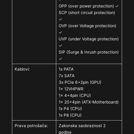
OPP (over power protection) ✓
SCP (short circuit protection)
✓
OVP (over Voltage protection)
✓
UVP (under Voltage protection)
✓
SIP (Surge & Inrush protection)
✓
Kablovi:
1x PATA
7x SATA
3x PCIe 6+2pin (GPU)
1x 12VHPWR
1x 4+4pin (CPU)
1x 20+4pin (ATX-Motherboard)
1x P4 (CPU)
1x P8 (CPU)
Prava potrošača:
Zakonska saobraznost 2
godine