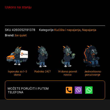
Uskoro na stanju
SKU
4260052191378
Kategorije
Kućišta i napajanja
,
Napajanja
Brend:
be quiet
Isporuka za 1-3
Podrška 24/7
14 dana povrat
Jednostavno
dana
novca
poručivanje
MOŽETE PORUČITI I PUTEM
TELEFONA