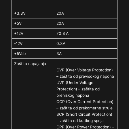
+3.3V
20A
+5V
20A
+12V
70.8 A
-12V
0.3A
+5Vsb
3A
Zaštita napajanja
OVP (Over Voltage Protection)
– zaštita od previsokog napona
UVP (Under Voltage
Protection) – zaštita od
preniskog napona
OCP (Over Current Protection)
– zaštita od prekomerne struje
SCP (Short Circuit Protection)
– zaštita od kratkog spoja
OPP (Over Power Protection) –