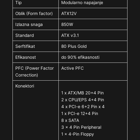
Tip
Modularno napajanje
Oblik (Form factor)
ATX12V
Izlazna snaga
850W
Standard
ATX v3.1
Serftifikat
80 Plus Gold
Efikasnost
do 90% efikasnosti
PFC (Power Factor
Active PFC
Correction)
Konektori
1 x ATX/MB 20+4 Pin
2 x CPU/EPS 4+4 Pin
4 x PCI-e 6+2 Pin x 4
1 x PCI-e 12+4 Pin
8 x SATA
3 x 4 Pin Peripheral
1 x 4-Pin Floppy