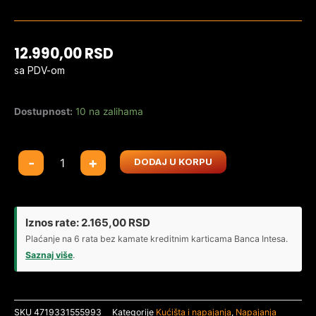
12.990,00
RSD
sa PDV-om
Dostupnost:
10 na zalihama
Napajanje
-
+
DODAJ U KORPU
850W
Gigabyte
GP-
UD850GM
Iznos rate:
2.165,00
RSD
PG5
Plaćanje na 6 rata bez kamate kreditnim karticama Banca Intesa.
V2
Saznaj više
.
80+
Gold
Modularno
SKU
4719331555993
Kategorije
Kućišta i napajanja
,
Napajanja
količina