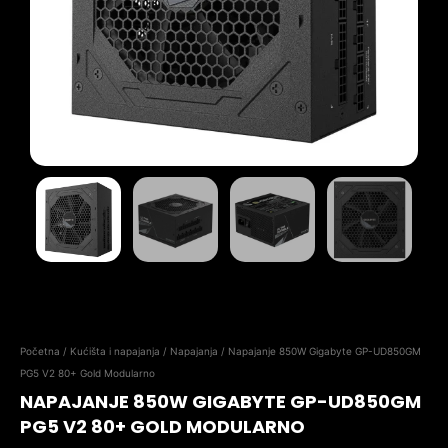
Početna
/
Kućišta i napajanja
/
Napajanja
/ Napajanje 850W Gigabyte GP-UD850GM
PG5 V2 80+ Gold Modularno
NAPAJANJE 850W GIGABYTE GP-UD850GM
PG5 V2 80+ GOLD MODULARNO