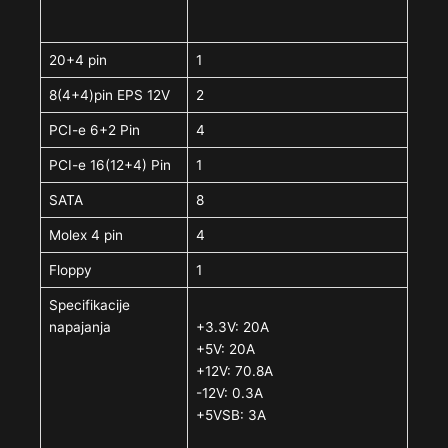
20+4 pin
1
8(4+4)pin EPS 12V
2
PCI-e 6+2 Pin
4
PCI-e 16(12+4) Pin
1
SATA
8
Molex 4 pin
4
Floppy
1
Specifikacije
napajanja
+3.3V: 20A
+5V: 20A
+12V: 70.8A
-12V: 0.3A
+5VSB: 3A