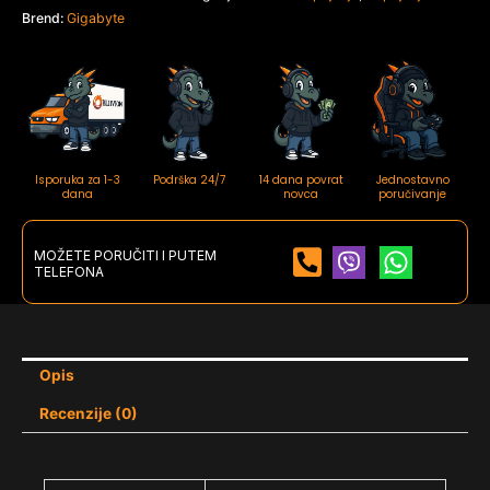
Brend:
Gigabyte
Isporuka za 1-3
Podrška 24/7
14 dana povrat
Jednostavno
dana
novca
poručivanje
MOŽETE PORUČITI I PUTEM
TELEFONA
Opis
Recenzije (0)