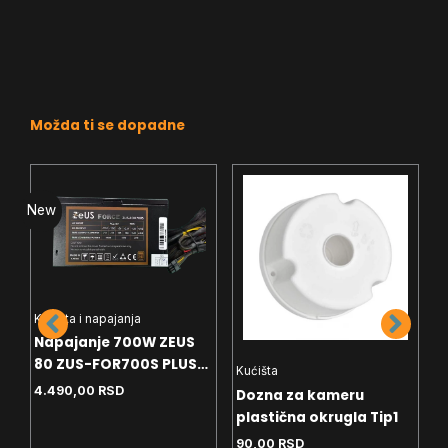
Možda ti se dopadne
New
N
Kućišta i napajanja
Napajanje 700W ZEUS
80 ZUS-FOR700S PLUS
Kućišta
K
Bronze 12cm
4.490,00
RSD
Dozna za kameru
N
plastična okrugla Tip1
T
T
90,00
RSD
1