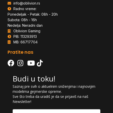
info@oblivion.rs
Radno vreme:
Ponedeljak - Petak: 08h - 20h
Subota: 08h - 16h
Nedelja: Neradni dan
Oblivion Gaming
PIB: 113293913
MB: 66717704
Pratite nas
Budi u toku!
Saznaj pre svih o aktuelnim sniženjima i najnovijim
modelima gejmerske opreme.
Sve što treba da uradiš je da se prijaviš na naš
Newsletter!