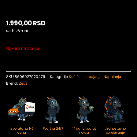
1.990,00
RSD
sa PDV-om
Uskoro na stanju
SKU
8606027920479
Kategorije
Kućišta i napajanja
,
Napajanja
Brend:
Zeus
Isporuka za 1-3
Podrška 24/7
14 dana povrat
Jednostavno
dana
novca
poručivanje