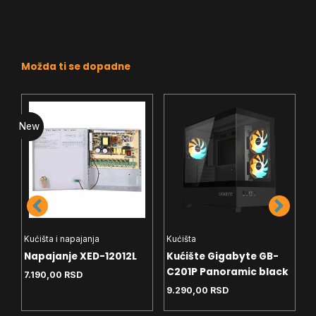
Možda ti se dopadne
New
Kućišta i napajanja
Kućišta
K
Napajanje XED-12012L
Kućište Gigabyte GB-
K
C201P Panoramic black
7.190,00
RSD
4
9.290,00
RSD