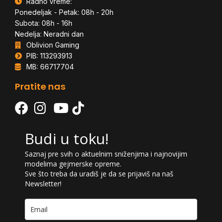
Radno vreme:
Ponedeljak - Petak: 08h - 20h
Subota: 08h - 16h
Nedelja: Neradni dan
Oblivion Gaming
PIB: 113293913
MB: 66717704
Pratite nas
Budi u toku!
Saznaj pre svih o aktuelnim sniženjima i najnovijim
modelima gejmerske opreme.
Sve što treba da uradiš je da se prijaviš na naš
Newsletter!