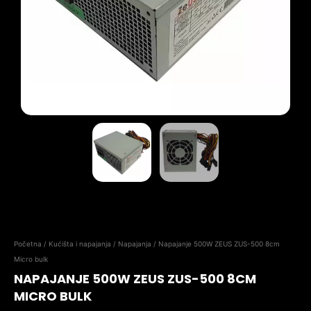
Početna
/
Kućišta i napajanja
/
Napajanja
/ Napajanje 500W ZEUS ZUS-500 8cm
Micro bulk
NAPAJANJE 500W ZEUS ZUS-500 8CM
MICRO BULK