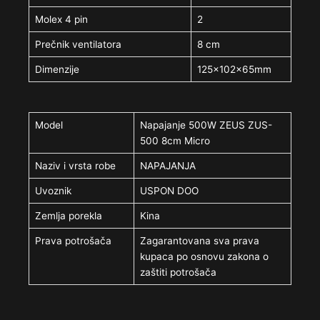
Molex 4 pin
2
Prečnik ventilatora
8 cm
Dimenzije
125x102x65mm
Model
Napajanje 500W ZEUS ZUS-
500 8cm Micro
Naziv i vrsta robe
NAPAJANJA
Uvoznik
USPON DOO
Zemlja porekla
Kina
Prava potrošača
Zagarantovana sva prava
kupaca po osnovu zakona o
zaštiti potrošača