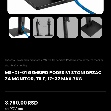
Početna
/
Nosači za monitore
/ MS-D1-01 Gembird Podesivi stoni drzac za monitor,
tilt, 17-32 max.7kg
MS-D1-01 GEMBIRD PODESIVI STONI DRZAC
ZA MONITOR, TILT, 17-32 MAX.7KG
3.790,00
RSD
sa PDV-om