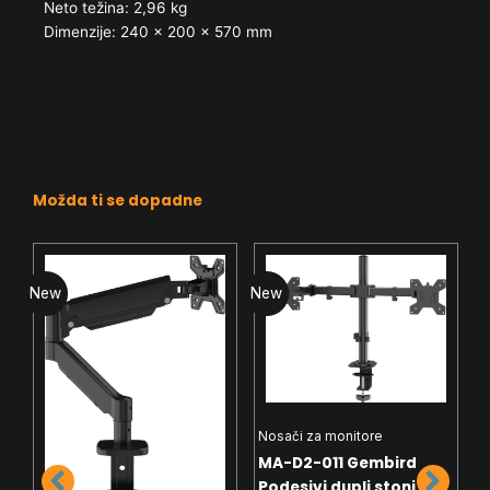
Neto težina: 2,96 kg
Dimenzije: 240 x 200 x 570 mm
Možda ti se dopadne
New
New
N
Nosači za monitore
MA-D2-011 Gembird
N
Podesivi dupli stoni