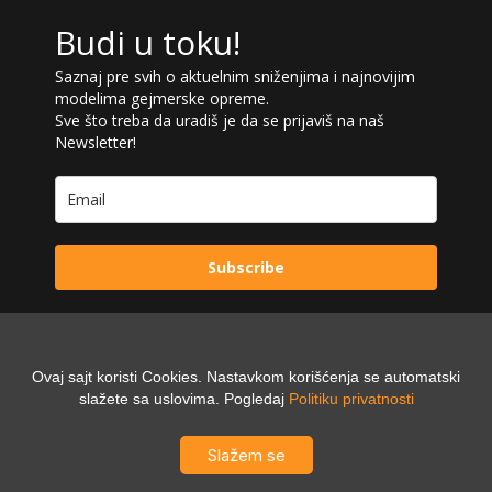
Budi u toku!
Saznaj pre svih o aktuelnim sniženjima i najnovijim
modelima gejmerske opreme.
Sve što treba da uradiš je da se prijaviš na naš
Newsletter!
Subscribe
Ovaj sajt koristi Cookies. Nastavkom korišćenja se automatski
Powered by:
slažete sa uslovima. Pogledaj
Politiku privatnosti
Digilex
Slažem se