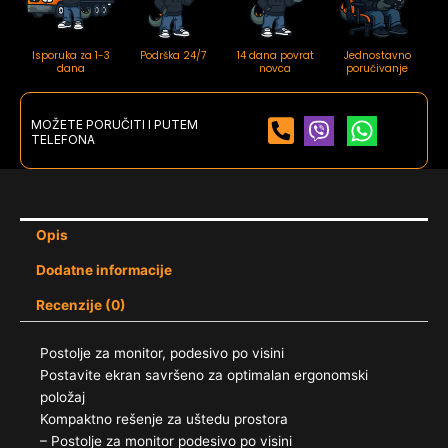
Isporuka za 1-3
Podrška 24/7
14 dana povrat
Jednostavno
dana
novca
poručivanje
MOŽETE PORUČITI I PUTEM
TELEFONA
Opis
Dodatne informacije
Recenzije (0)
Postolje za monitor, podesivo po visini
Postavite ekran savršeno za optimalan ergonomski
položaj
Kompaktno rešenje za uštedu prostora
– Postolje za monitor podesivo po visini