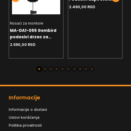
M
drzac za monitor, tilt,
2.490,00
RSD
P
17-32 max.2x9kg
m
1
P
Nosači za monitore
m
MA-DA1-055 Gembird
podesivi drzac za
monitor, tilt, 17-32
2.590,00
RSD
max.9kg (alt. MA-DA1-
05)
Informacije
Informacije o dostavi
Uslovi korišćenja
Politika privatnosti