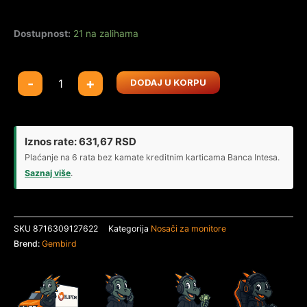
Dostupnost:
21 na zalihama
MS-
-
+
DODAJ U KORPU
D1-
01
Gembird
Podesivi
Iznos rate:
631,67
RSD
stoni
Plaćanje na 6 rata bez kamate kreditnim karticama Banca Intesa.
drzac
Saznaj više
.
za
monitor,
tilt,
SKU
8716309127622
Kategorija
Nosači za monitore
17-
Brend:
Gembird
32
max.7kg
količina