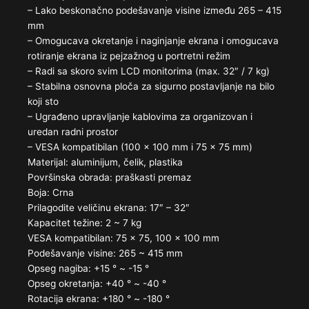
– Lako beskonačno podešavanje visine između 265 – 415
mm
– Omogucava okretanje i naginjanje ekrana i omogucava
rotiranje ekrana iz pejzažnog u portretni režim
– Radi sa skoro svim LCD monitorima (max. 32″ / 7 kg)
– Stabilna osnovna ploča za sigurno postavljanje na bilo
koji sto
– Ugrađeno upravljanje kablovima za organizovan i
uredan radni prostor
– VESA kompatibilan (100 x 100 mm i 75 x 75 mm)
Materijal: aluminijum, čelik, plastika
Površinska obrada: praškasti premaz
Boja: Crna
Prilagodite veličinu ekrana: 17″ – 32″
Kapacitet težine: 2 ~ 7 kg
VESA kompatibilan: 75 x 75, 100 x 100 mm
Podešavanje visine: 265 ~ 415 mm
Opseg nagiba: +15 ° ~ -15 °
Opseg okretanja: +40 ° ~ -40 °
Rotacija ekrana: +180 ° ~ -180 °