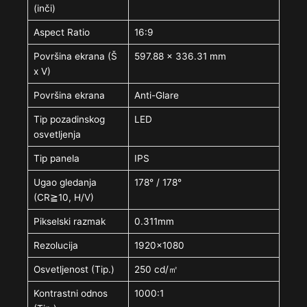
(inči)
Aspect Ratio
16:9
Površina ekrana (Š
597.88 x 336.31 mm
x V)
Površina ekrana
Anti-Glare
Tip pozadinskog
LED
osvetljenja
Tip panela
IPS
Ugao gledanja
178° / 178°
(CR≧10, H/V)
Pikselski razmak
0.311mm
Rezolucija
1920×1080
Osvetljenost (Tip.)
250 cd/㎡
Kontrastni odnos
1000:1