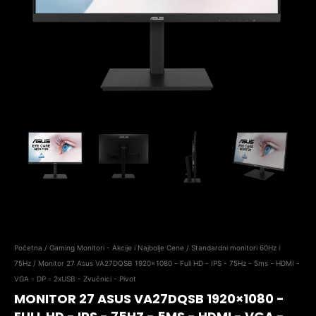
Početna
/
Gaming Monitori - Akcije i Najbolje Cene
/
Standardni monitori 60Hz i
75Hz
/ Monitor 27 Asus VA27DQSB 1920×1080 - Full HD - IPS - 75Hz - 5ms - HDMI -
VGA - DP - 2xUSB - Zvučnici - Pivot
MONITOR 27 ASUS VA27DQSB 1920×1080 -