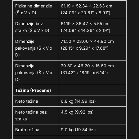
Fizikalne dimenzije
61.19 x 52.34 x 22.63 cm
(Š x V x D)
(24.09″ x 20.61″ x 8.91″)
Dimenzije bez
61.19 x 36.47 x 5.55 cm
stalka (Š x V x D)
(24.09″ x 14.36″ x 2.19″)
Dimenzije
71.50 x 23.60 x 44.90 cm
pakovanja (Š x V x
(28.15″ x 9.29″ x 17.68″)
D)
Dimenzije
79.80 x 46.20 x 15.60 cm
pakovanja (Š x V x
(31.42″ x 18.19″ x 6.14″)
D)
Težina (Procene)
Neto težina
6.8 kg (14.99 lbs)
Neto težina bez
4.5 kg (9.92 lbs)
stalka
Bruto težina
9.0 kg (19.84 lbs)