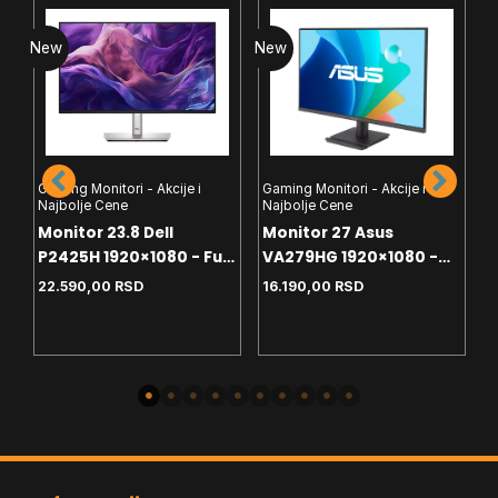
New
New
N
Gaming Monitori - Akcije i
Gaming Monitori - Akcije i
Najbolje Cene
Najbolje Cene
G
Monitor 23.8 Dell
Monitor 27 Asus
N
P2425H 1920×1080 - Full
VA279HG 1920×1080 -
M
ll
HD - IPS - 100Hz - 5ms -
Full HD - IPS - 120Hz -
22.590,00
RSD
16.190,00
RSD
1
HDMI - VGA - DP - 4x USB
1ms - VGA - HDMI - HDCP
-
-
2
- USB-C - Pivot
-
P