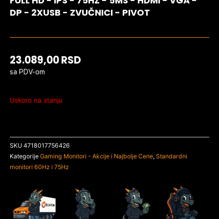
FULL HD - IPS - 75HZ - 5MS - HDMI - VGA -
DP - 2XUSB - ZVUČNICI - PIVOT
23.089,00
RSD
sa PDV-om
Uskoro na stanju
SKU
4718017756426
Kategorije
Gaming Monitori - Akcije i Najbolje Cene
,
Standardni
monitori 60Hz i 75Hz