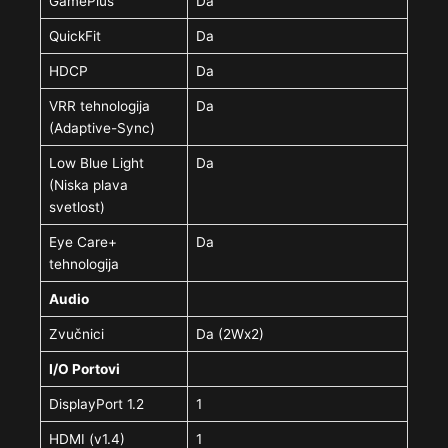
GamePlus
Da
QuickFit
Da
HDCP
Da
VRR tehnologija
Da
(Adaptive-Sync)
Low Blue Light
Da
(Niska plava
svetlost)
Eye Care+
Da
tehnologija
Audio
Zvučnici
Da (2Wx2)
I/O Portovi
DisplayPort 1.2
1
HDMI (v1.4)
1