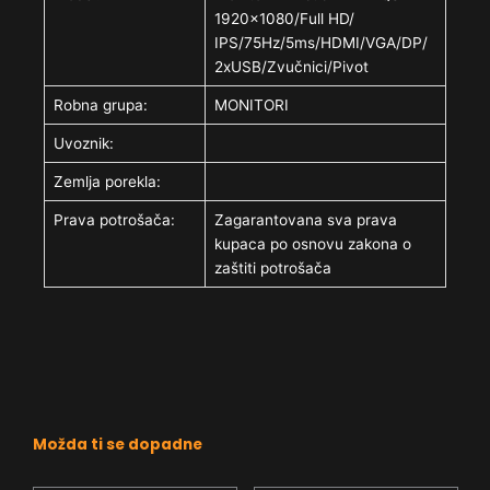
1920×1080/Full HD/
IPS/75Hz/5ms/HDMI/VGA/DP/
2xUSB/Zvučnici/Pivot
Robna grupa:
MONITORI
Uvoznik:
Zemlja porekla:
Prava potrošača:
Zagarantovana sva prava
kupaca po osnovu zakona o
zaštiti potrošača
Možda ti se dopadne