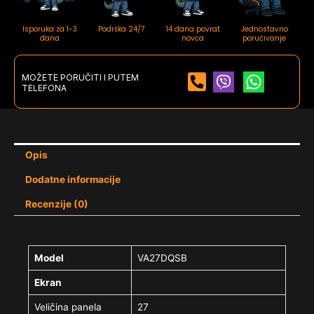
Isporuka za 1-3
Podrška 24/7
14 dana povrat
Jednostavno
dana
novca
poručivanje
MOŽETE PORUČITI I PUTEM
TELEFONA
Opis
Dodatne informacije
Recenzije (0)
Model
VA27DQSB
Ekran
Veličina panela
27