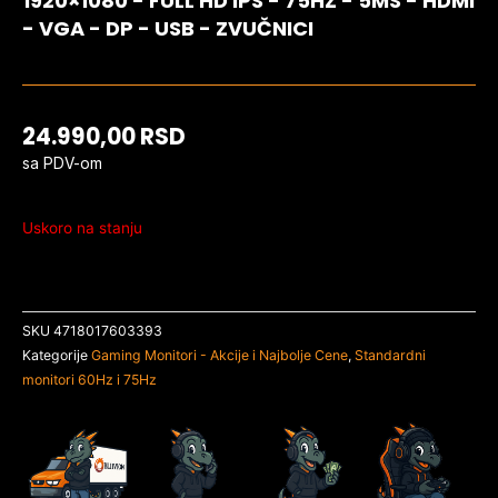
1920×1080 - FULL HD IPS - 75HZ - 5MS - HDMI
- VGA - DP - USB - ZVUČNICI
24.990,00
RSD
sa PDV-om
Uskoro na stanju
SKU
4718017603393
Kategorije
Gaming Monitori - Akcije i Najbolje Cene
,
Standardni
monitori 60Hz i 75Hz