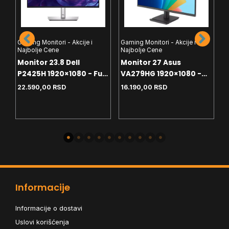
Gaming Monitori - Akcije i
Gaming Monitori - Akcije i
Najbolje Cene
Najbolje Cene
G
Monitor 23.8 Dell
Monitor 27 Asus
N
P2425H 1920×1080 - Full
VA279HG 1920×1080 -
M
ll
HD - IPS - 100Hz - 5ms -
Full HD - IPS - 120Hz -
22.590,00
RSD
16.190,00
RSD
1
HDMI - VGA - DP - 4x USB
1ms - VGA - HDMI - HDCP
-
-
2
- USB-C - Pivot
-
P
Informacije
Informacije o dostavi
Uslovi korišćenja