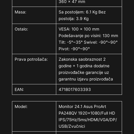
360 x 47 mm
Masa:
Sa postoljem: 6.1 Kg Bez
postolja: 3.9 Kg
Ostalo:
VESA: 100 x 100 mm
Podešavanje po visini: 130 mm
Tilt: -5°~35° Swivel: -90°~90°
Pivot: -90°~90°
Prava potrošača:
Zakonska saobraznost 2
godine + 1 godina dodatne
proizvođačke garancije uz
garantnu izjavu proizvođača
EAN:
4718017603393
Model:
Monitor 24.1 Asus ProArt
PA248QV 1920×1080/Full HD
IPS/75Hz/5ms/HDMI/VGA/DP/
USB/Zvučnici