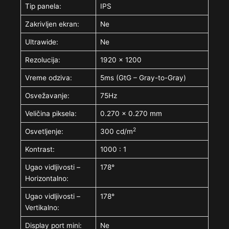
Tip panela:
IPS
Zakrivljen ekran:
Ne
Ultrawide:
Ne
Rezolucija:
1920 x 1200
Vreme odziva:
5ms (GtG – Gray-to-Gray)
Osvežavanje:
75Hz
Veličina piksela:
0.270 x 0.270 mm
2
Osvetljenje:
300 cd/m
Kontrast:
1000 : 1
Ugao vidljivosti –
178°
Horizontalno:
Ugao vidljivosti –
178°
Vertikalno:
Display port mini:
Ne