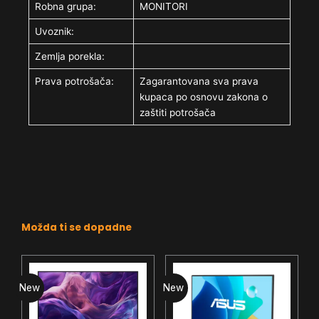
Robna grupa:
MONITORI
Uvoznik:
Zemlja porekla:
Prava potrošača:
Zagarantovana sva prava
kupaca po osnovu zakona o
zaštiti potrošača
Možda ti se dopadne
New
New
N