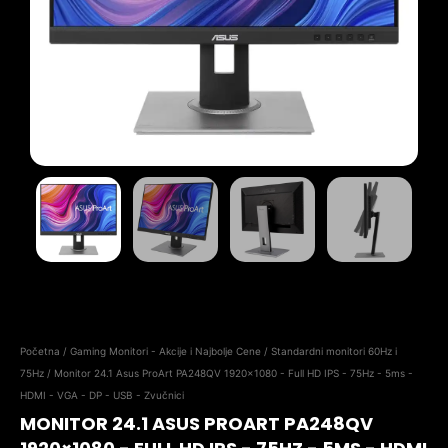
Početna
/
Gaming Monitori - Akcije i Najbolje Cene
/
Standardni monitori 60Hz i
75Hz
/ Monitor 24.1 Asus ProArt PA248QV 1920×1080 - Full HD IPS - 75Hz - 5ms -
HDMI - VGA - DP - USB - Zvučnici
MONITOR 24.1 ASUS PROART PA248QV