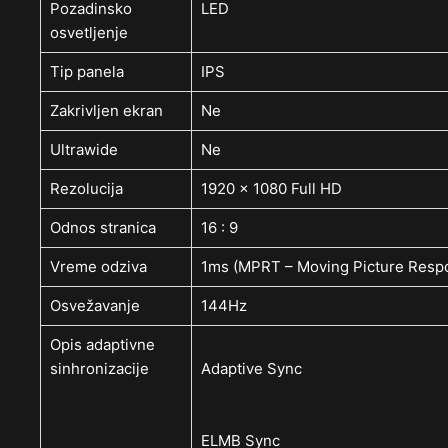
Pozadinsko
LED
osvetljenje
Tip panela
IPS
Zakrivljen ekran
Ne
Ultrawide
Ne
Rezolucija
1920 x 1080 Full HD
Odnos stranica
16 : 9
Vreme odziva
1ms (MPRT – Moving Picture Resp
Osvežavanje
144Hz
Opis adaptivne
sinhronizacije
Adaptive Sync
ELMB Sync