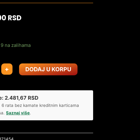
00
RSD
9 na zalihama
+
DODAJ U KORPU
PS
e:
2.481,67
RSD
 6 rata bez kamate kreditnim karticama
ms/HDMI/DP/HDCP/Zvučnici
sa.
Saznaj više
.
871454