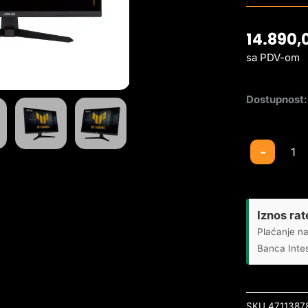
14.890,
sa PDV-om
Dostupnost:
Monitor
-
23.8
Asus
VG249QE5A
1920x1080/I
Iznos rat
Full
Plaćanje na
HD/144Hz/1
Banca Inte
količina
SKU
4711387