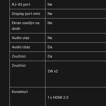
RJ-45 port
Ne
Display port mini
Ne
Ekran osetljiv na
Ne
dodir
Audio ulaz
Ne
Audio izlaz
Da
Zvučnici
Da
Zvučnici
2W x2
Konektori
1 x HDMI 2.0