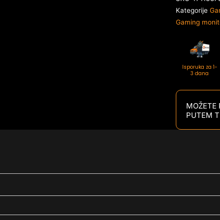
Kategorije
Gam
Gaming monito
Isporuka za 1-
3 dana
MOŽETE P
PUTEM T