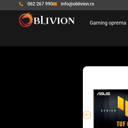
Pređi
062 267 990
info@oblivion.rs
na
sadržaj
Gaming oprema