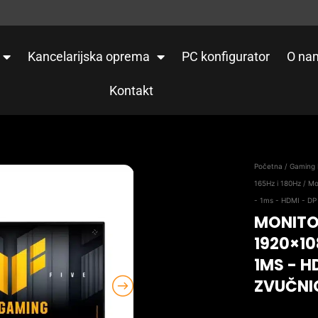
Kancelarijska oprema
PC konfigurator
O na
Kontakt
Početna
/
Gaming M
165Hz i 180Hz
/ Mo
- 1ms - HDMI - DP
MONITO
1920×108
1MS - H
ZVUČNI