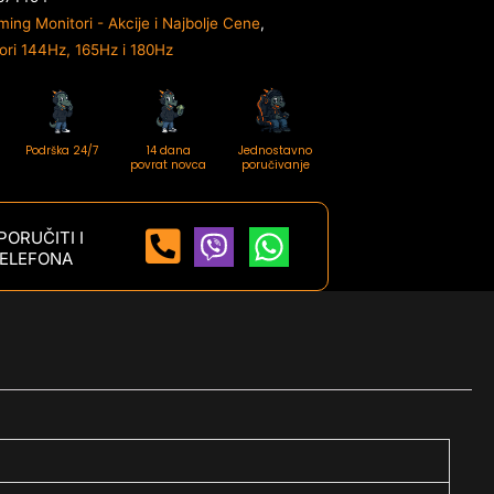
ing Monitori - Akcije i Najbolje Cene
,
ri 144Hz, 165Hz i 180Hz
Podrška 24/7
14 dana
Jednostavno
povrat novca
poručivanje
ORUČITI I
ELEFONA