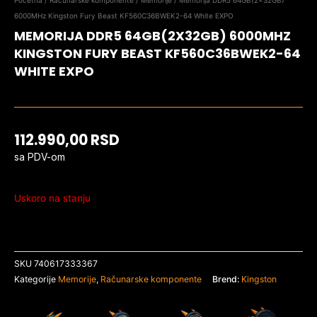
Početna
/
Računarske komponente
/
Memorije
/ Memorija DDR5 64GB(2x32GB)
6000MHz Kingston Fury Beast KF560C36BWEK2-64 White EXPO
MEMORIJA DDR5 64GB(2X32GB) 6000MHZ
KINGSTON FURY BEAST KF560C36BWEK2-64
WHITE EXPO
112.990,00
RSD
sa PDV-om
Uskoro na stanju
SKU
740617333367
Kategorije
Memorije
,
Računarske komponente
Brend:
Kingston