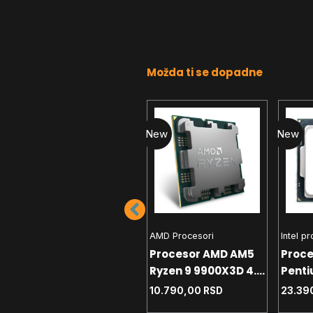
Možda ti se dopadne
New
New
New
Intel procesori
AMD Procesori
Intel p
Procesor 1200 Intel
Procesor AMD AM5
Proce
i5-10400 2.9GHz
Ryzen 9 9900X3D 4.4
Penti
Tray
GHz Tray
G6400
18.890,00
RSD
10.790,00
RSD
23.39