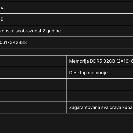
na
GB
konska saobraznost 2 godine
0617342833
Memorija DDR5 32GB (2×16) 
Desktop memorije
Zagarantovana sva prava kupac