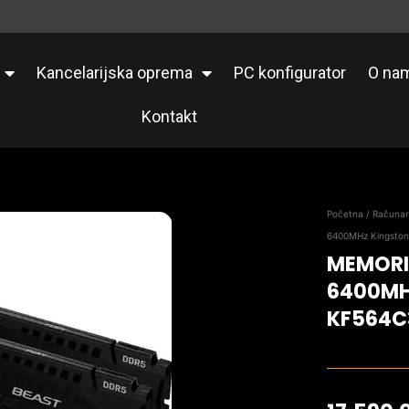
Kancelarijska oprema
PC konfigurator
O na
Kontakt
Početna
/
Računa
6400MHz Kingsto
MEMORI
6400MH
KF564C