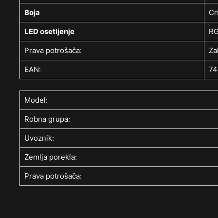
Boja
Cr
LED osetljenje
R
Prava potrošača:
Za
EAN:
74
Model:
Robna grupa:
Uvoznik:
Zemlja porekla:
Prava potrošača: