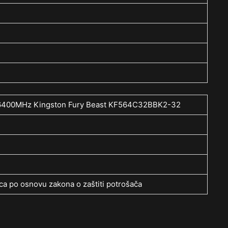
6400MHz Kingston Fury Beast KF564C32BBK2-32
a po osnovu zakona o zaštiti potrošača