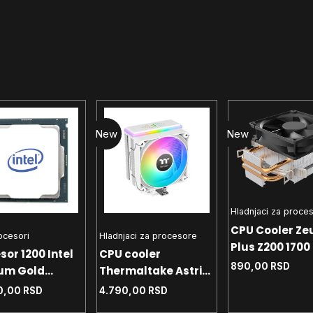
New
New
Hladnjaci za proce
CPU Cooler Ze
rocesori
Hladnjaci za procesore
Plus Z200 1700 
sor 1200 Intel
CPU cooler
- AM4 - AM5 T
890,00
RSD
um Gold
Thermaltake Astria
90W
 4.0 GHz Tray
200 White 1700 -
0,00
RSD
4.790,00
RSD
1200 - AM4 - AM5