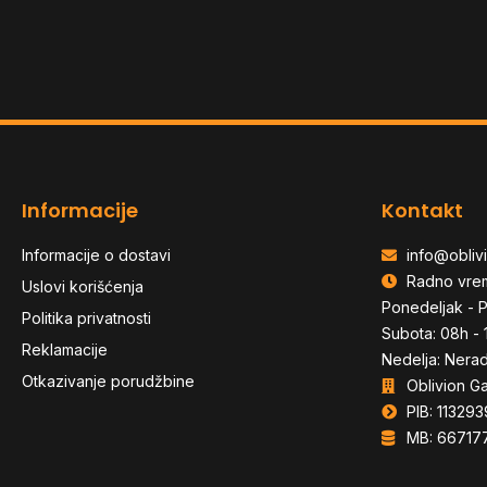
Informacije
Kontakt
Informacije o dostavi
info@oblivi
Radno vre
Uslovi korišćenja
Ponedeljak - P
Politika privatnosti
Subota: 08h - 
Reklamacije
Nedelja: Nera
Otkazivanje porudžbine
Oblivion G
PIB: 113293
MB: 66717