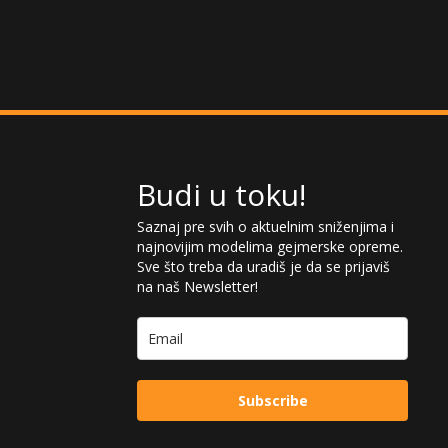
192bit 3xDP - HDMI
3xDP - HDMI
Budi u toku!
Saznaj pre svih o aktuelnim sniženjima i
najnovijim modelima gejmerske opreme.
Sve što treba da uradiš je da se prijaviš
na naš Newsletter!
Subscribe