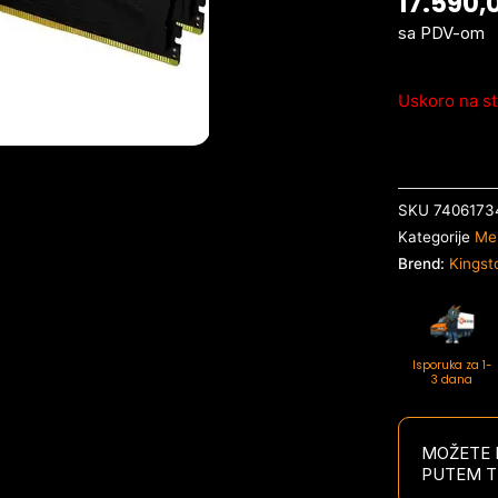
17.590,
sa PDV-om
Uskoro na st
SKU
7406173
Kategorije
Me
Brend:
Kingst
Isporuka za 1-
3 dana
MOŽETE P
PUTEM T