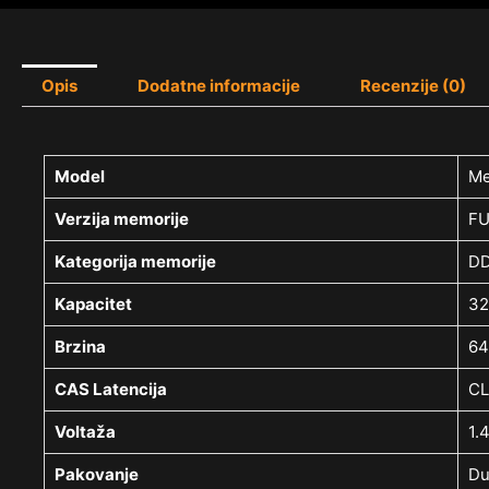
Opis
Dodatne informacije
Recenzije (0)
Model
Me
Verzija memorije
FU
Kategorija memorije
DD
Kapacitet
32
Brzina
6
CAS Latencija
CL
Voltaža
1.
Pakovanje
Du