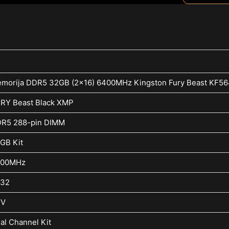
morija DDR5 32GB (2×16) 6400MHz Kingston Fury Beast KF
RY Beast Black XMP
R5 288-pin DIMM
GB Kit
400MHz
32
4V
al Channel Kit