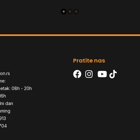
TDP 210W
Pratite nas
on.rs
me:
etak: 08h - 20h
16h
dni dan
aming
913
704