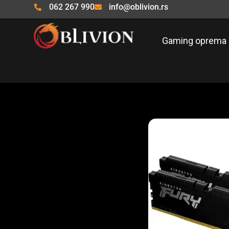
Pređi
062 267 990
info@oblivion.rs
na
sadržaj
Gaming oprema