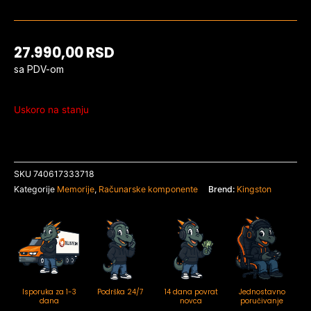
27.990,00
RSD
sa PDV-om
Uskoro na stanju
SKU
740617333718
Kategorije
Memorije
,
Računarske komponente
Brend:
Kingston
Isporuka za 1-3
Podrška 24/7
14 dana povrat
Jednostavno
dana
novca
poručivanje