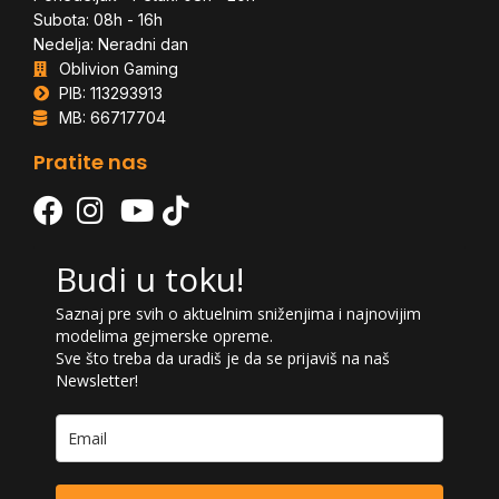
Subota: 08h - 16h
Nedelja: Neradni dan
Oblivion Gaming
PIB: 113293913
MB: 66717704
Pratite nas
Budi u toku!
Saznaj pre svih o aktuelnim sniženjima i najnovijim
modelima gejmerske opreme.
Sve što treba da uradiš je da se prijaviš na naš
Newsletter!