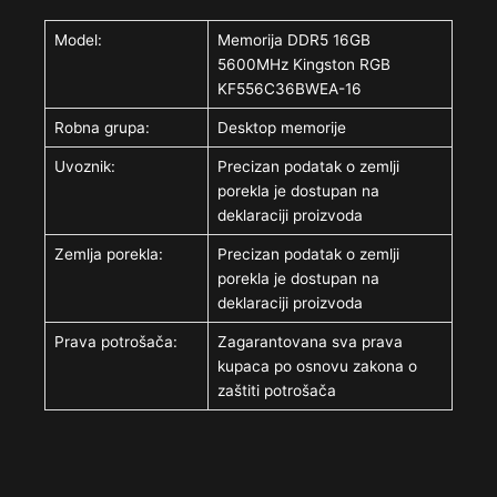
Model:
Memorija DDR5 16GB
5600MHz Kingston RGB
KF556C36BWEA-16
Robna grupa:
Desktop memorije
Uvoznik:
Precizan podatak o zemlji
porekla je dostupan na
deklaraciji proizvoda
Zemlja porekla:
Precizan podatak o zemlji
porekla je dostupan na
deklaraciji proizvoda
Prava potrošača:
Zagarantovana sva prava
kupaca po osnovu zakona o
zaštiti potrošača