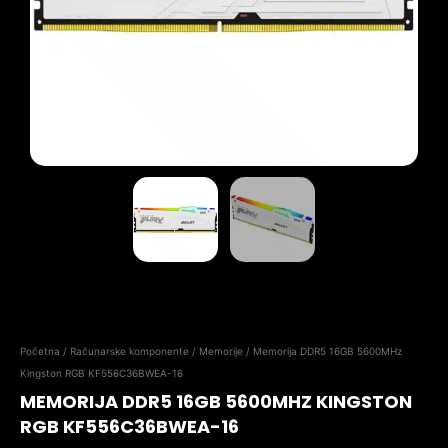
Početna
/
Računarske komponente
/
Memorije
/ Memorija DDR5 16GB 5600MHz
Kingston RGB KF556C36BWEA-16
MEMORIJA DDR5 16GB 5600MHZ KINGSTON
RGB KF556C36BWEA-16