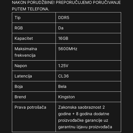
NAKON PORUDŽBINE! PREPORUČUJEMO PORUČIVANJE
PUTEM TELEFONA.
Tip
DDR5
RGB
Da
Kapacitet
16GB
Maksimalna
5600MHz
frekvencija
Napon
1.25V
Latencija
CL36
Boja
Bela
Brend
Kingston
Prava potrošača
Zakonska saobraznost 2
godine + 8 godina dodatne
proizvođačke garancije uz
garantnu izjavu proizvođača