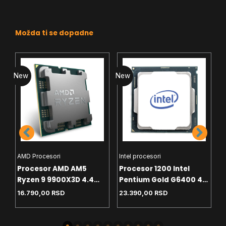
Možda ti se dopadne
New
New
N
AMD Procesori
Intel procesori
H
Procesor AMD AM5
Procesor 1200 Intel
C
Ryzen 9 9900X3D 4.4
Pentium Gold G6400 4.0
T
GHz Tray
GHz Tray
White
16.790,00
RSD
23.390,00
RSD
4
-