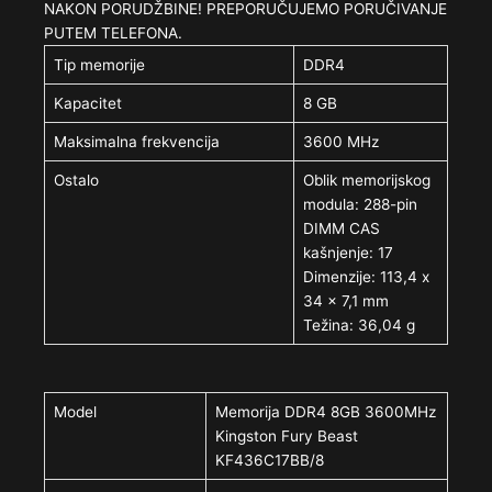
NAKON PORUDŽBINE! PREPORUČUJEMO PORUČIVANJE
PUTEM TELEFONA.
Tip memorije
DDR4
Kapacitet
8 GB
Maksimalna frekvencija
3600 MHz
Ostalo
Oblik memorijskog
modula: 288-pin
DIMM CAS
kašnjenje: 17
Dimenzije: 113,4 x
34 x 7,1 mm
Težina: 36,04 g
Model
Memorija DDR4 8GB 3600MHz
Kingston Fury Beast
KF436C17BB/8