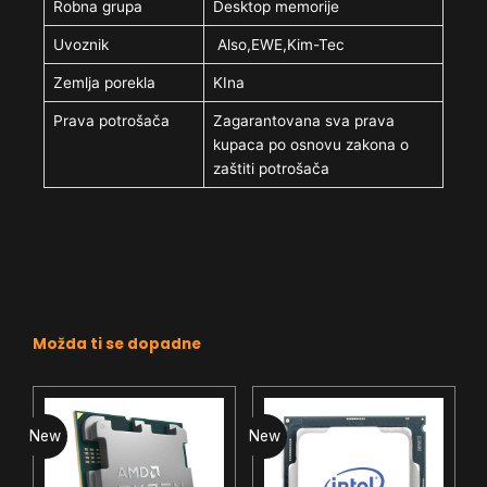
Robna grupa
Desktop memorije
Uvoznik
Also,EWE,Kim-Tec
Zemlja porekla
KIna
Prava potrošača
Zagarantovana sva prava
kupaca po osnovu zakona o
zaštiti potrošača
Možda ti se dopadne
New
New
N