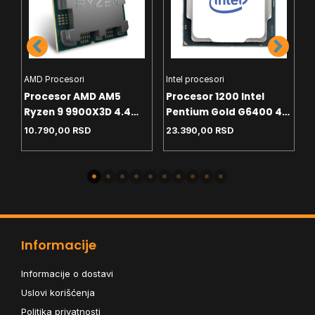
AMD Procesori
Intel procesori
H
Procesor AMD AM5
Procesor 1200 Intel
C
Ryzen 9 9900X3D 4.4
Pentium Gold G6400 4.0
T
GHz Tray
GHz Tray
White
10.790,00
RSD
23.390,00
RSD
4
-
Informacije
Informacije o dostavi
Uslovi korišćenja
Politika privatnosti