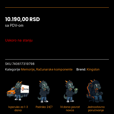
10.190,00
RSD
sa PDV-om
Uskoro na stanju
SKU
740617319798
Kategorije
Memorije
,
Računarske komponente
Brend:
Kingston
Isporuka za 1-3
Podrška 24/7
14 dana povrat
Jednostavno
dana
novca
poručivanje