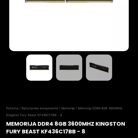
Početna
/
Računarske komponente
/
Memorije
/ Memorija DDR4 8GB 3600MHz
Kingston Fury Beast KF436C17BB - 8
MEMORIJA DDR4 8GB 3600MHZ KINGSTON
FURY BEAST KF436C17BB - 8