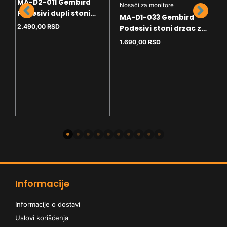
MA-D2-011 Gembird
N
a
Nosači za monitore
Podesivi dupli stoni
M
MA-D1-033 Gembird
drzac za monitor, tilt,
P
2.490,00
RSD
Podesivi stoni drzac za
17-32 max.2x9kg
d
monitor jedna ruka-
4
1.690,00
RSD
1
Produzeni, tilt, 17-32
max.9kg(MA-D1-01
Informacije
Informacije o dostavi
Uslovi korišćenja