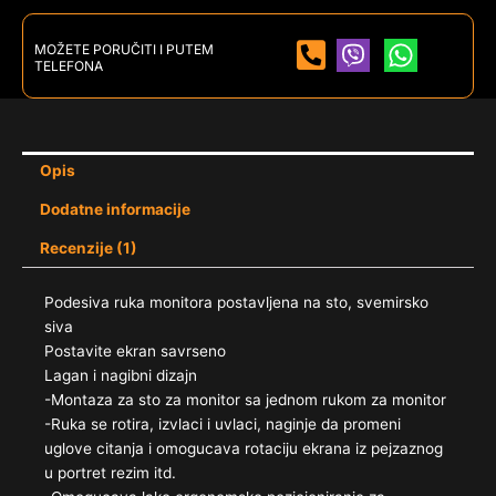
MOŽETE PORUČITI I PUTEM
TELEFONA
Opis
Dodatne informacije
Recenzije (1)
Podesiva ruka monitora postavljena na sto, svemirsko
siva
Postavite ekran savrseno
Lagan i nagibni dizajn
-Montaza za sto za monitor sa jednom rukom za monitor
-Ruka se rotira, izvlaci i uvlaci, naginje da promeni
uglove citanja i omogucava rotaciju ekrana iz pejzaznog
u portret rezim itd.