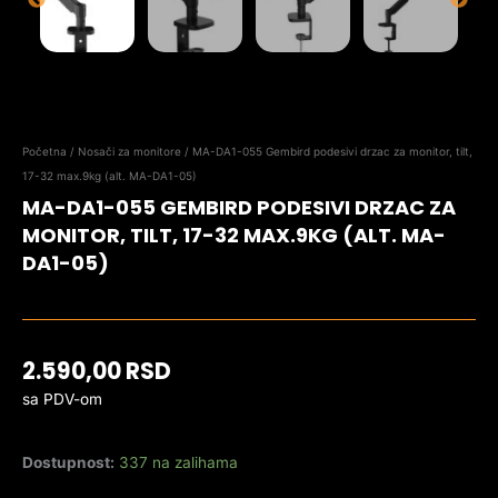
Početna
/
Nosači za monitore
/ MA-DA1-055 Gembird podesivi drzac za monitor, tilt,
17-32 max.9kg (alt. MA-DA1-05)
MA-DA1-055 GEMBIRD PODESIVI DRZAC ZA
MONITOR, TILT, 17-32 MAX.9KG (ALT. MA-
DA1-05)
2.590,00
RSD
sa PDV-om
Dostupnost:
337 na zalihama