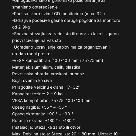
-Omogucava lako ergonomsko pozicioniranje za
smanjeno opterec?enje
-Radi sa skoro svim LCD monitorima (max. 32″)
-Izdrzljive podesive gasne opruge pogodne za monitore
od 2-9kg
-Snazna stezaljka za radni sto ili otvor za lako i sigurno
pricvrscivanje na vas sto
-Ugradeno upravljanje kablovima za organizovan i
uredan radni prostor
-VESA kompatibilan (100×100 mm i 75x75mm)
Materijal: aluminijum, celik, plastika
Povrsinska obrada: praskasti premaz
Boja: svemirsko siva
Prilagodite velicinu ekrana: 17~32″
Kapacitet tezine: 2 ~ 9 kg
VESA kompatibilan: 75×75, 100×100 mm
Opseg nagiba: +55 ° ~ -55 °
Opseg okretanja: +90 ° ~ -90 °
Rotacija ekrana: +180 ° ~ -180 °
Instalacija: Stezaljka za sto ili otvor
Max. Debljina stola: Stezaljka: 20 ~ 80 mm, Ulozak: 10 ~