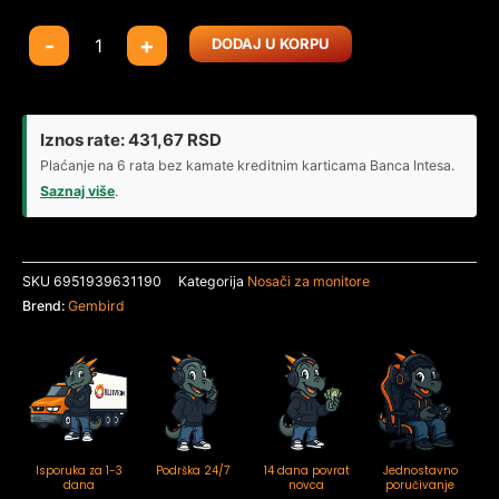
MA-
-
+
DODAJ U KORPU
DA1-
055
Gembird
podesivi
Iznos rate:
431,67
RSD
drzac
Plaćanje na 6 rata bez kamate kreditnim karticama Banca Intesa.
za
Saznaj više
.
monitor,
tilt,
17-
SKU
6951939631190
Kategorija
Nosači za monitore
32
Brend:
Gembird
max.9kg
(alt.
MA-
DA1-
05)
količina
Isporuka za 1-3
Podrška 24/7
14 dana povrat
Jednostavno
dana
novca
poručivanje