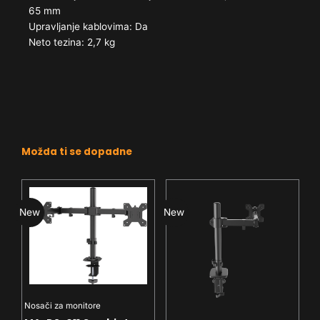
65 mm
Upravljanje kablovima: Da
Neto tezina: 2,7 kg
Možda ti se dopadne
New
New
N
Nosači za monitore