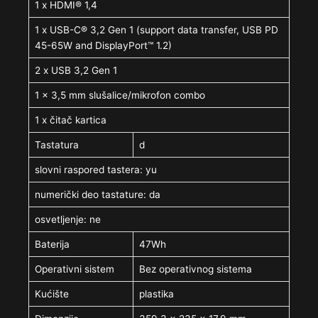
1 x HDMI® 1,4
1 x USB-C® 3,2 Gen 1 (support data transfer, USB PD
45-65W and DisplayPort™ 1.2)
2 x USB 3,2 Gen 1
1 x 3,5 mm slušalice/mikrofon combo
1 x čitač kartica
Tastatura
d
slovni raspored tastera: yu
numerički deo tastature: da
osvetljenje: ne
Baterija
47Wh
Operativni sistem
Bez operativnog sistema
Kućište
plastika