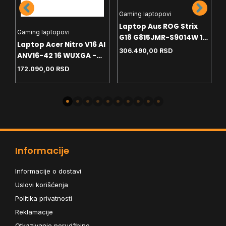
L
Gaming laptopovi
L
Laptop Aus ROG Strix
S
Gaming laptopovi
G18 G815JMR-S9014W 18
W
Laptop Acer Nitro V16 AI
1
2.5K - i7-14650HX -
306.490,00
RSD
-
ANV16-42 16 WUXGA -
32GB - 1TB - RTX5060
W
GB
R5-240 - 16GB - NVMe
172.090,00
RSD
8GB - Win11 home+ranac
1TB - RTX5060 8GB -
backlit
Informacije
Informacije o dostavi
Uslovi korišćenja
Politika privatnosti
Reklamacije
Otkazivanje porudžbine