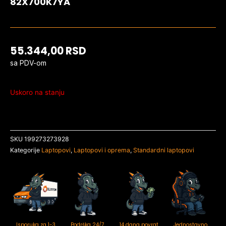
82X700K7YA
55.344,00
RSD
sa PDV-om
Uskoro na stanju
SKU
199273273928
Kategorije
Laptopovi
,
Laptopovi i oprema
,
Standardni laptopovi
Isporuka za 1-3
Podrška 24/7
14 dana povrat
Jednostavno