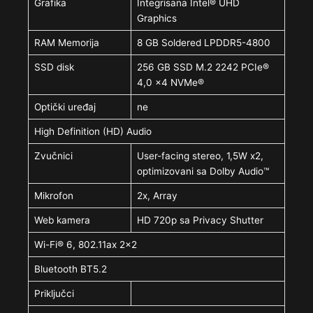
Grafika
Integrisana Intel® UHD
Graphics
RAM Memorija
8 GB Soldered LPDDR5-4800
SSD disk
256 GB SSD M.2 2242 PCIe®
4,0 x4 NVMe®
Optički uređaj
ne
High Definition (HD) Audio
Zvučnici
User-facing stereo, 1,5W x2,
optimizovani sa Dolby Audio™
Mikrofon
2x, Array
Web kamera
HD 720p sa Privacy Shutter
Wi-Fi® 6, 802.11ax 2×2
Bluetooth BT5.2
Priključci