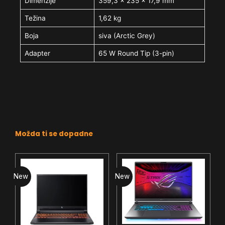
Dimenzije
359,3 x 235 x 17,9 mm
Težina
1,62 kg
Boja
siva (Arctic Grey)
Adapter
65 W Round Tip (3-pin)
Možda ti se dopadne
New
New
N