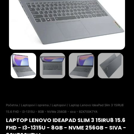
Početna
/
Laptopovi i oprema
/
Laptopovi
/ Laptop Lenovo IdeaPad Slim 3 15IRU8
15.6 FHD - i3-1315U - 8GB - NVMe 256GB - siva - 82X700K7YA
LAPTOP LENOVO IDEAPAD SLIM 3 15IRU8 15.6
FHD - I3-1315U - 8GB - NVME 256GB - SIVA -