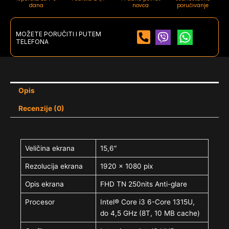
dana
novca
poručivanje
MOŽETE PORUČITI I PUTEM
TELEFONA
Opis
Recenzije (0)
Veličina ekrana
15,6″
Rezolucija ekrana
1920 x 1080 pix
Opis ekrana
FHD TN 250nits Anti-glare
Procesor
Intel® Core i3 6-Core 1315U,
do 4,5 GHz (8T, 10 MB cache)