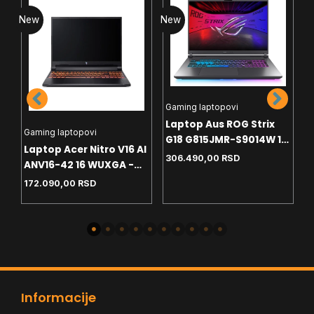
New
New
N
L
Gaming laptopovi
L
Laptop Aus ROG Strix
S
Gaming laptopovi
G18 G815JMR-S9014W 18
W
Laptop Acer Nitro V16 AI
1
2.5K - i7-14650HX -
306.490,00
RSD
-
ANV16-42 16 WUXGA -
32GB - 1TB - RTX5060
W
GB
R5-240 - 16GB - NVMe
172.090,00
RSD
8GB - Win11 home+ranac
1TB - RTX5060 8GB -
backlit
Informacije