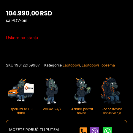
104.990,00
RSD
sa PDV-om
Uskoro na stanju
SKU
198122159987
Kategorije
Laptopovi
,
Laptopovi i oprema
Isporuka za 1-3
Podrška 24/7
14 dana povrat
Jednostavno
dana
novca
poručivanje
MOŽETE PORUČITI I PUTEM