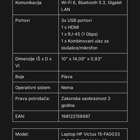
Komunikacija
Wi-Fi 6, Bluetooth 5.3, Gigabit
LAN
Portovi
3x USB portovi
1 x HDMI
1 x RJ-45 (1 Gbps)
1 x Kombinovani ulaz za
slušalice/mikrofon
Dimenzije (Š x D x
10″ x 14,09″ x 0,93″
V)
Boja
Plava
Operativni sistem
Nema
Prava potrošača:
Zakonska saobraznost 2
godine
EAN:
198122159987
Model:
Laptop HP Victus 15-FA0033