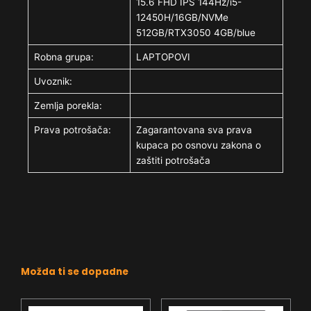
15.6 FHD IPS 144Hz/i5-
12450H/16GB/NVMe
512GB/RTX3050 4GB/blue
Robna grupa:
LAPTOPOVI
Uvoznik:
Zemlja porekla:
Prava potrošača:
Zagarantovana sva prava
kupaca po osnovu zakona o
zaštiti potrošača
Možda ti se dopadne