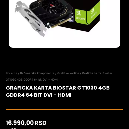
Početna
/
Računarske komponente
/
Grafičke kartice
/ Graficka karta Biostar
GT1030 4GB GDDR4 64 bit DVI - HDMI
GRAFICKA KARTA BIOSTAR GT1030 4GB
GDDR4 64 BIT DVI - HDMI
16.990,00
RSD