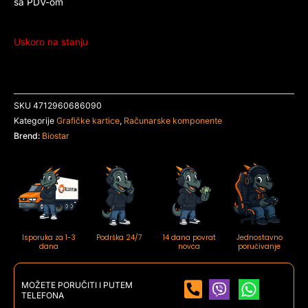
sa PDV-om
Uskoro na stanju
SKU
4712960686090
Kategorije
Grafičke kartice
,
Računarske komponente
Brend:
Biostar
Isporuka za 1-3
Podrška 24/7
14 dana povrat
Jednostavno
dana
novca
poručivanje
MOŽETE PORUČITI I PUTEM
TELEFONA