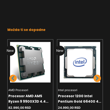
Možda ti se dopadne
New
New
N
AMD Procesori
Intel procesori
H
Procesor AMD AM5
Procesor 1200 Intel
C
Ryzen 9 9900X3D 4.4
Pentium Gold G6400 4.0
T
GHz Tray
GHz Tray
White
82.990,00
RSD
24.990,00
RSD
4