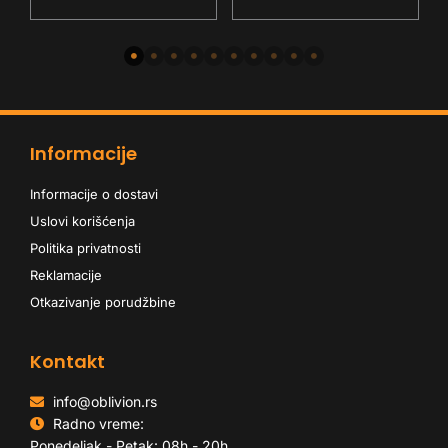
-
Informacije
Informacije o dostavi
Uslovi korišćenja
Politika privatnosti
Reklamacije
Otkazivanje porudžbine
Kontakt
info@oblivion.rs
Radno vreme:
Ponedeljak - Petak: 08h - 20h