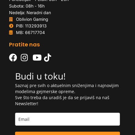
Subota: 08h - 16h
Nedelja: Neradni dan
Oblivion Gaming
PIB: 113293913
MB: 66717704
Pratite nas
Budi u toku!
Saznaj pre svih o aktuelnim sniženjima i najnovijim
modelima gejmerske opreme.
Sve što treba da uradiš je da se prijaviš na naš
Newsletter!