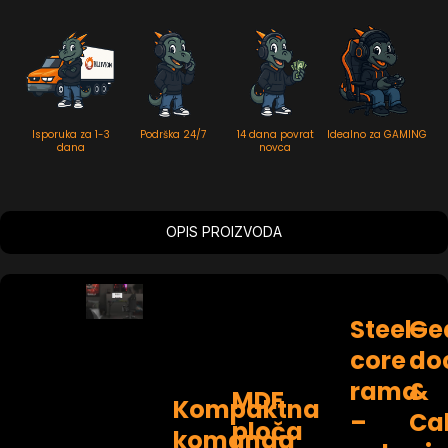
Isporuka za 1-3
Podrška 24/7
14 dana povrat
Idealno za GAMING
dana
novca
OPIS PROIZVODA
Steel-
Ge
core
do
rama
&
MDF
Kompaktna
–
Ca
ploča
komanda