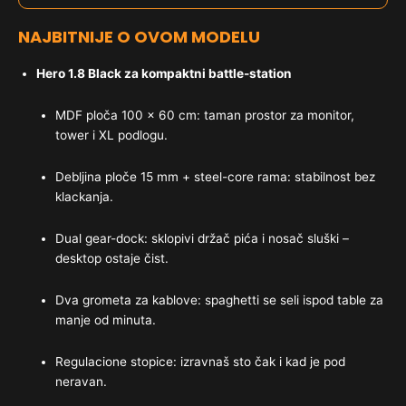
NAJBITNIJE O OVOM MODELU
Hero 1.8 Black za kompaktni battle-station
MDF ploča 100 × 60 cm: taman prostor za monitor,
tower i XL podlogu.
Debljina ploče 15 mm + steel-core rama: stabilnost bez
klackanja.
Dual gear-dock: sklopivi držač pića i nosač sluški –
desktop ostaje čist.
Dva grometa za kablove: spaghetti se seli ispod table za
manje od minuta.
Regulacione stopice: izravnaš sto čak i kad je pod
neravan.