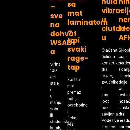
nula
nin
sa
–
vibraci
–
mat
sve
u
ne
laminatom
na
clutch-
ide
–
dohvat
u
AF
trpi
WSAD-
svaki
a
Ojačana
Sklopi
rage-
čelična
cup-
konstrukcija
holde
Širina
tap
drži
sklanj
100
tower,
limen
cm
Zaštitni
zvučnike
dalje
staje
mat
i
od
i
premaz
sav
tastat
u
odbija
loot
nosa
manju
ogrebotine
bez
sluški
sobu
i
savijanja.
drži
ili
fleke.
Podesive
heads
studentski
Miš
stopice
spre
kutak,