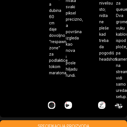
hvata
nivelisu
za
a
svaki
sto;
queue
dubina
piksel
ništa
Dva
60
precizno,
ne
grome
cm
a
pleše
vuku
daje
površina
kad
kablo
dovoljno
izgleda
treba
ispod
“respawn
kao
da
ploče
zone”
nova
pogodiš
pa
za
i
headshot.
kame
podlaktice
posle
na
tokom
hiljadu
strea
maratona.
rundi.
vidi
samo
ureda
setup.
SPECIFIKACIJA PROIZVODA