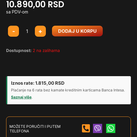
10.890,00
RSD
sa PDV-om
Gejmerski
-
+
DODAJ U KORPU
sto
Huzaro
Hero
Dostupnost:
2 na zalihama
1.8
Crni
količina
Iznos rate:
1.815,00
RSD
Plaćanje na 6 rata bez kamate kreditnim karticama Banca Intesa.
Saznaj više
.
MOŽETE PORUČITI I PUTEM
TELEFONA