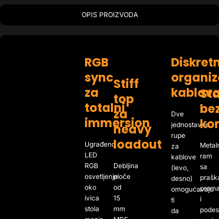
OPIS PROIZVODA
RGB
Diskret
sync
organiz
Stiff
za
kablov
Sta
top
totalni
be
za
Dve
immersion
ko
jednostavne
heavy
rupe
loadout
Ugrađeno
Metal
za
LED
ram
kablove
RGB
Debljina
sa
(levo,
osvetljenje
ploče
prašk
desno)
oko
od
prem
omogućavaju
ivica
15
i
ti
stola
mm
podes
da