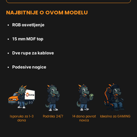
NAJBITNIJE O OVOM MODELU
RGB osvetljenje
15 mm MDF top
Dve rupe za kablove
Podesive nogice
Isporuka za 1-3
Podrška 24/7
14 dana povrat
Idealno za GAMING
dana
novca