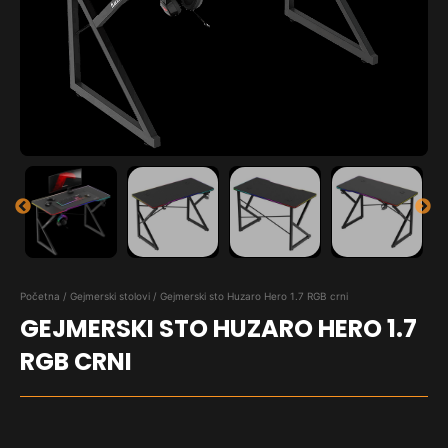
Početna
/
Gejmerski stolovi
/ Gejmerski sto Huzaro Hero 1.7 RGB crni
GEJMERSKI STO HUZARO HERO 1.7
RGB CRNI