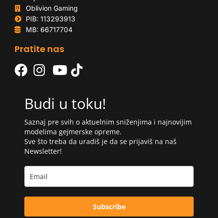
Oblivion Gaming
PIB: 113293913
MB: 66717704
Pratite nas
Budi u toku!
Saznaj pre svih o aktuelnim sniženjima i najnovijim
modelima gejmerske opreme.
Sve što treba da uradiš je da se prijaviš na naš
Newsletter!
Subscribe