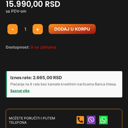
15.990,00
RSD
sa PDV-om
Gejmerski
-
+
DODAJ U KORPU
sto
Huzaro
Hero
Dostupnost:
9 na zalihama
1.7
RGB
crni
količina
Iznos rate:
2.665,00
RSD
Plaćanje na 6 rata bez kamate kreditnim karticama Banca Intesa.
Saznaj više
.
MOŽETE PORUČITI I PUTEM
TELEFONA