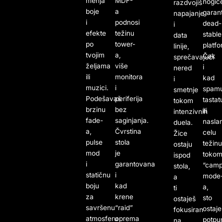
menja
MDF-
nogic
razdvojiš
boje
a
garan
napajanje
i
podnosi
dead-
i
efekte
težinu
stable
data
po
tower-
platfo
linije,
tvojim
a,
Čak
sprečavajući
željama
više
i
nered
ili
monitora
kad
i
muzici.
i
spamu
smetnje
Podešavaš
periferija
tasta
tokom
brzinu
bez
ili
intenzivnih
fade-
saginjanja.
nasla
duela.
a,
Čvrstina
celu
Žice
pulse
stola
težinu
ostaju
mod
je
toko
ispod
i
garantovana
“cam
stola,
statičnu
i
mode
a
boju
kad
a,
ti
za
krene
sto
ostaješ
savršenu
“raid”
ostaje
fokusiran
atmosferu
oprema
potpu
na