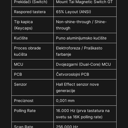
Prekidači (Switch)
Mount Tai Magnetic Switch GT
Raspored tastera
65% Layout (ANSI)
Tip kapica
Non-shine-through / Shine-
(Keycaps)
through
Kućište
Puno aluminijumsko kućište
Proces obrade
Elektroforeza / Praškasto
kućišta
farbanje
MCU
Dvojezgarni (Dual-Core) MCU
PCB
Četvoroslojni PCB
Senzor
Hall Effect senzor nove
generacije
Preciznost
0,001 mm
Polling Rate
16.000 Hz (prva tastatura na
svetu sa 16K polling rate)
Scan Rate
256.000 Hz