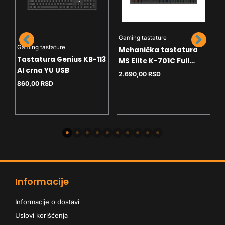
Gaming tastature
Gaming tastature
Mehanička tastatura
Tastatura Genius KB-113
MS Elite K-701C Full
G
AI crna YU USB
Layout - crveni svičevi -
2.690,00
RSD
T
multimedija tasteri -
860,00
RSD
ra
H
anti ghosting - RGB
O
1
R
R
Informacije
Informacije o dostavi
Uslovi korišćenja