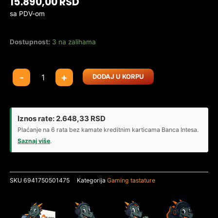
15.890,00
RSD
sa PDV-om
Dostupnost:
3 na zalihama
Gaming
-
+
DODAJ U KORPU
tastatura
MCHOSE
Ace
68
Iznos rate:
2.648,33
RSD
Turbo
Plaćanje na 6 rata bez kamate kreditnim karticama Banca Intesa.
Nova
Saznaj više
.
White/Mount
Tai
Magnetic
SKU
6941750501475
Kategorija
Gaming tastature
switch
količina