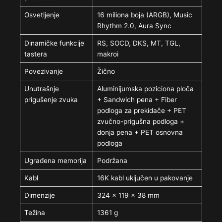
Osvetljenje
16 miliona boja (ARGB), Music
Rhythm 2.0, Aura Sync
Dinamičke funkcije
RS, SOCD, DKS, MT, TGL,
tastera
makroi
Povezivanje
Žično
Unutrašnje
Aluminijumska poziciona ploča
prigušenje zvuka
+ Sandwich pena + Fiber
podloga za prekidače + PET
zvučno-prigušna podloga +
donja pena + PET osnovna
podloga
Ugrađena memorija
Podržana
Kabl
16K kabl uključen u pakovanje
Dimenzije
324 × 119 × 38 mm
Težina
1361 g