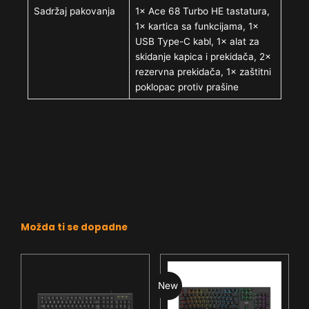
Sadržaj pakovanja
1× Ace 68 Turbo HE tastatura,
1× kartica sa funkcijama, 1×
USB Type-C kabl, 1× alat za
skidanje kapica i prekidača, 2×
rezervna prekidača, 1× zaštitni
poklopac protiv prašine
Možda ti se dopadne
New
N