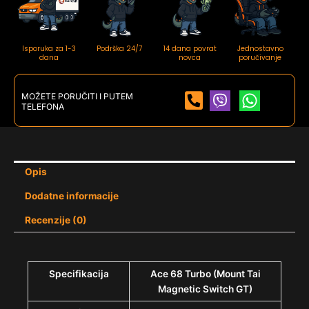
Isporuka za 1-3
Podrška 24/7
14 dana povrat
Jednostavno
dana
novca
poručivanje
MOŽETE PORUČITI I PUTEM
TELEFONA
Opis
Dodatne informacije
Recenzije (0)
Specifikacija
Ace 68 Turbo (Mount Tai
Magnetic Switch GT)