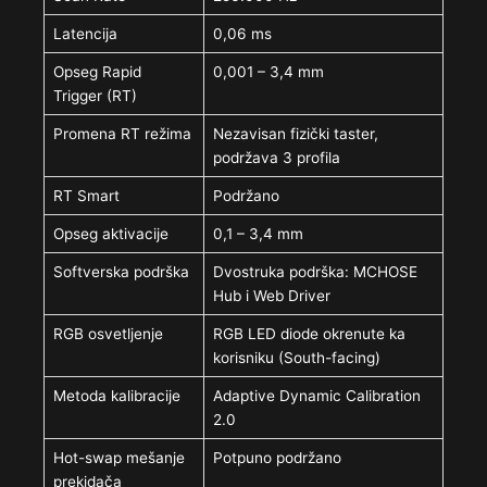
Latencija
0,06 ms
Opseg Rapid
0,001 – 3,4 mm
Trigger (RT)
Promena RT režima
Nezavisan fizički taster,
podržava 3 profila
RT Smart
Podržano
Opseg aktivacije
0,1 – 3,4 mm
Softverska podrška
Dvostruka podrška: MCHOSE
Hub i Web Driver
RGB osvetljenje
RGB LED diode okrenute ka
korisniku (South-facing)
Metoda kalibracije
Adaptive Dynamic Calibration
2.0
Hot-swap mešanje
Potpuno podržano
prekidača