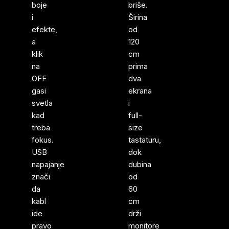
boje
briše.
i
Širina
efekte,
od
a
120
klik
cm
na
prima
OFF
dva
gasi
ekrana
svetla
i
kad
full-
treba
size
fokus.
tastaturu,
USB
dok
napajanje
dubina
znači
od
da
60
kabl
cm
ide
drži
pravo
monitore