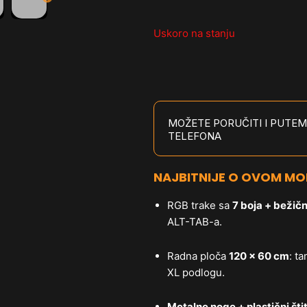
Uskoro na stanju
MOŽETE PORUČITI I PUTEM
TELEFONA
NAJBITNIJE O OVOM MO
RGB trake sa
7 boja + bežičn
ALT-TAB-a.
Radna ploča
120 × 60 cm
: t
XL podlogu.
Metalne noge + plastični štit