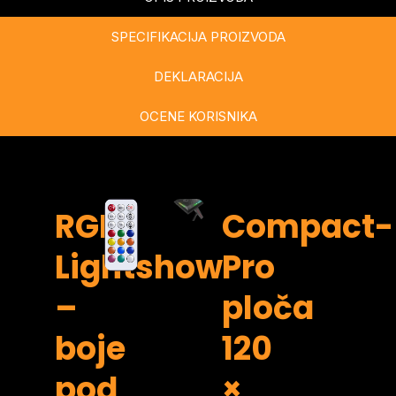
SPECIFIKACIJA PROIZVODA
DEKLARACIJA
OCENE KORISNIKA
RGB
Compact-
Lightshow
Pro
–
ploča
boje
120
pod
×