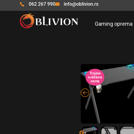
Pređi
062 267 990
info@oblivion.rs
na
sadržaj
Gaming oprema
Trajno
snižena
cena