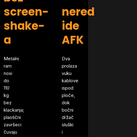
screen-
nered
shake-
ide
a
AFK
Metalni
Dva
ram
prolaza
nosi
vuku
do
kablove
110
ispod
kg
ploče,
bez
dok
klackanja;
bočni
plastični
držač
završeci
sluški
čuvaju
i