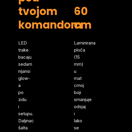
tvojom
60
komandom
cm
LED
Laminirana
trake
ploča
bacaju
(15
sedam
mm)
nijansi
u
glow-
mat
a
crnoj
po
boji
zidu
smanjuje
i
odsjaj
setupu.
i
Daljinac
lako
šalta
se