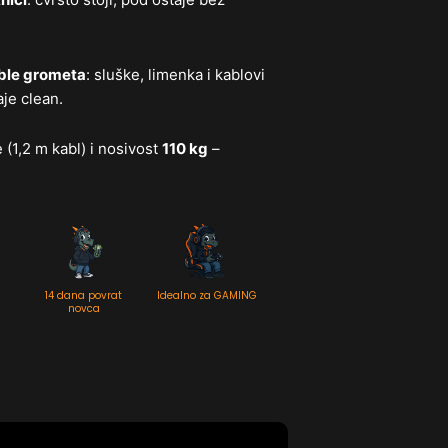
able grometa
: sluške, limenka i kablovi
aje clean.
(1,2 m kabl) i nosivost
110 kg
–
14 dana povrat
Idealno za GAMING
novca