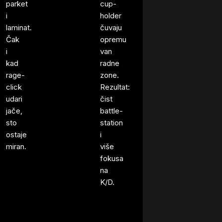
parket
cup-
i
holder
laminat.
čuvaju
Čak
opremu
i
van
kad
radne
rage-
zone.
click
Rezultat:
udari
čist
jače,
battle-
sto
station
ostaje
i
miran.
više
fokusa
na
K/D.