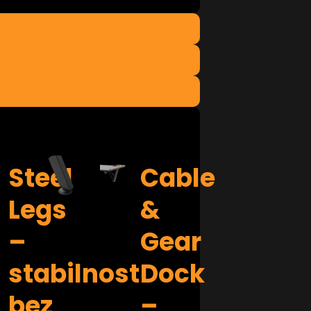
Steel
Cable
Legs
&
–
Gear
stabilnost
Dock
bez
–