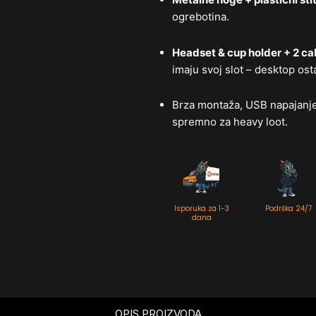
ogrebotina.
Headset & cup holder + 2 c
imaju svoj slot – desktop ost
Brza montaža, USB napajanje 
spremno za heavy loot.
Isporuka za 1-3
Podrška 24/7
dana
OPIS PROIZVODA