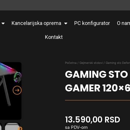
Kancelarijska oprema
PC konfigurator
O na
Kontakt
Početna
/
Gejmerski stolovi
/ Gaming sto Def
GAMING STO
GAMER 120×
13.590,00
RSD
sa PDV-om