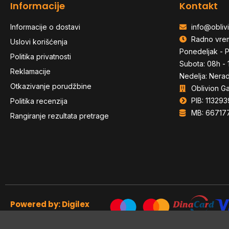
Informacije
Kontakt
Informacije o dostavi
info@oblivi
Radno vre
Uslovi korišćenja
Ponedeljak - P
Politika privatnosti
Subota: 08h - 
Reklamacije
Nedelja: Nera
Otkazivanje porudžbine
Oblivion G
PIB: 113293
Politika recenzija
MB: 66717
Rangiranje rezultata pretrage
Powered by: Digilex