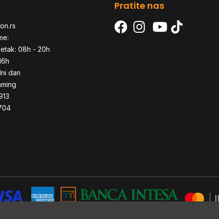
Pratite nas
on.rs
me:
etak: 08h - 20h
16h
dni dan
aming
913
704