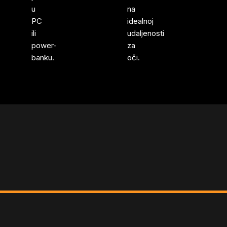
u
na
PC
idealnoj
ili
udaljenosti
power-
za
banku.
oči.