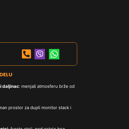
DELU
i daljinac
: menjaš atmosferu brže od
aman prostor za dupli monitor stack i
nici
: čvrsto stoji, pod ostaje bez