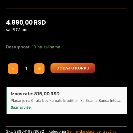
4.890,00
RSD
sa PDV-om
Dostupnost:
10 na zalihama
Gaming
-
+
DODAJ U KORPU
Slušalice
RAZER
Kraken
X
Iznos rate:
815,00
RSD
Lite
Plaćanje na 6 rata bez kamate kreditnim karticama Banca Intesa.
-
Saznaj više
.
Essential
Wired
RZ04-
SKU
8886419378082
Kategorija
Gejmerske slušalice i zvučnici
02950100-