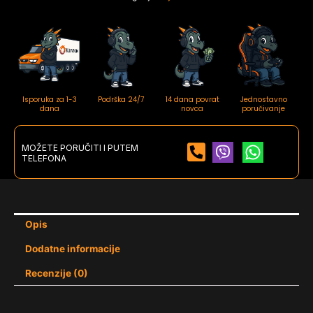
R381
količina
Isporuka za 1-3
Podrška 24/7
14 dana povrat
Jednostavno
dana
novca
poručivanje
MOŽETE PORUČITI I PUTEM
TELEFONA
Opis
Dodatne informacije
Recenzije (0)