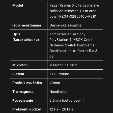
Model
Razer Kraken X Lite gejmerske
slušalice mikrofon 1.3 m crne
boje | RZ04-02950100-R381
Izbor asortimana
Gejmerske slušalice
Opis
Kompatabilan sa Sony
(karakteristike)
PlayStation 4, XBOX One i
Nintendo Switch konzolama
Osetljivost (mikrofon) -45 ± 3
dB
Mikrofon
Mikrofon na ručici
Sistem
7.1 Surround
Prečnik zvučnika
40mm
Tip magneta
Neodimijum
Povezivanje
3.5mm (četvoropolni)
Frekventni odziv
12 Hz – 28 kHz