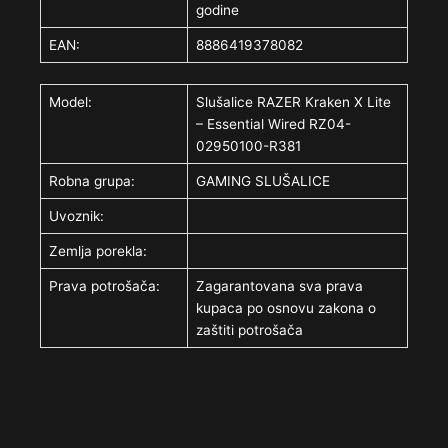
godine
EAN:
8886419378082
Model:
Slušalice RAZER Kraken X Lite
– Essential Wired RZ04-
02950100-R381
Robna grupa:
GAMING SLUŠALICE
Uvoznik:
Zemlja porekla:
Prava potrošača:
Zagarantovana sva prava
kupaca po osnovu zakona o
zaštiti potrošača