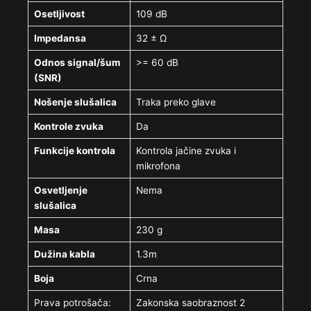
Osetljivost
109 dB
Impedansa
32 ± Ω
Odnos signal/šum
>= 60 dB
(SNR)
Nošenje slušalica
Traka preko glave
Kontrole zvuka
Da
Funkcije kontrola
Kontrola jačine zvuka i
mikrofona
Osvetljenje
Nema
slušalica
Masa
230 g
Dužina kabla
1.3m
Boja
Crna
Prava potrošača:
Zakonska saobraznost 2