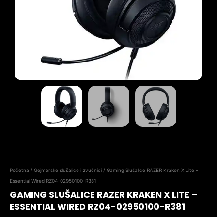
Početna
/
Gejmerske slušalice i zvučnici
/ Gaming Slušalice RAZER Kraken X Lite –
Essential Wired RZ04-02950100-R381
GAMING SLUŠALICE RAZER KRAKEN X LITE –
ESSENTIAL WIRED RZ04-02950100-R381