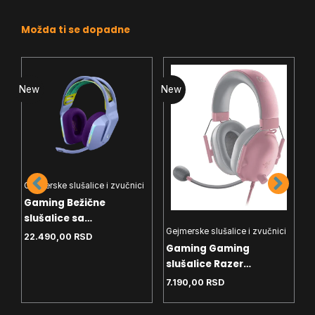
Možda ti se dopadne
New
New
N
Gejmerske slušalice i zvučnici
Gaming Bežične
i
slušalice sa
Gejmerske slušalice i zvučnici
G
mikrofonom Logitech
22.490,00
RSD
Gaming Gaming
G
G733 Lightspeed Lilac
slušalice Razer
s
BlackShark V2 X Pink
B
7.190,00
RSD
2
RZ-04-03240800-R3M1
0
Pink