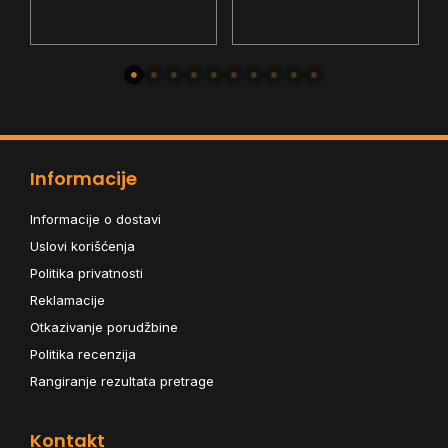
HDMI - VGA - DP - 4x USB
1ms - VGA - HDMI - HDCP
s
-
2
- USB-C - Pivot
-
P
Informacije
Informacije o dostavi
Uslovi korišćenja
Politika privatnosti
Reklamacije
Otkazivanje porudžbine
Politika recenzija
Rangiranje rezultata pretrage
Kontakt