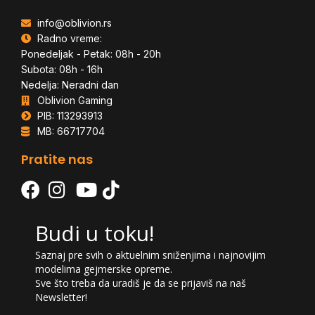
info@oblivion.rs
Radno vreme:
Ponedeljak - Petak: 08h - 20h
Subota: 08h - 16h
Nedelja: Neradni dan
Oblivion Gaming
PIB: 113293913
MB: 66717704
Pratite nas
Budi u toku!
Saznaj pre svih o aktuelnim sniženjima i najnovijim
modelima gejmerske opreme.
Sve što treba da uradiš je da se prijaviš na naš
Newsletter!