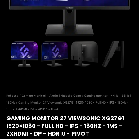
Početna
/
Gaming Monitori - Akcije i Najbolje Cene
/
Gaming monitori 144Hz, 165Hz i
180Hz
/ Gaming Monitor 27 Viewsonic XG27G1 1920×1080 - Full HD - IPS - 180Hz -
1ms - 2xHDMI - DP - HDR10 - Pivot
GAMING MONITOR 27 VIEWSONIC XG27G1
1920×1080 - FULL HD - IPS - 180HZ - 1MS -
2XHDMI - DP - HDR10 - PIVOT