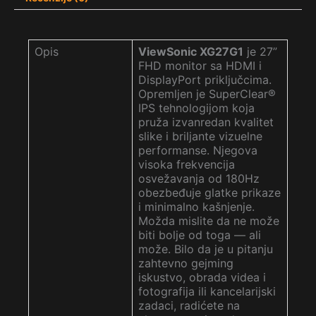
Opis
ViewSonic XG27G1
je 27”
FHD monitor sa HDMI i
DisplayPort priključcima.
Opremljen je SuperClear®
IPS tehnologijom koja
pruža izvanredan kvalitet
slike i briljante vizuelne
performanse. Njegova
visoka frekvencija
osvežavanja od 180Hz
obezbeđuje glatke prikaze
i minimalno kašnjenje.
Možda mislite da ne može
biti bolje od toga — ali
može. Bilo da je u pitanju
zahtevno gejming
iskustvo, obrada videa i
fotografija ili kancelarijski
zadaci, radićete na