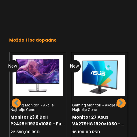
Možda ti se dopadne
New
New
N
Gaming Monitori - Akcije i
Gaming Monitori - Akcije i
Najbolje Cene
Najbolje Cene
G
Monitor 23.8 Dell
Monitor 27 Asus
N
P2425H 1920×1080 - Full
VA279HG 1920×1080 -
M
HD - IPS - 100Hz - 5ms -
Full HD - IPS - 120Hz -
22.590,00
RSD
16.190,00
RSD
 -
1