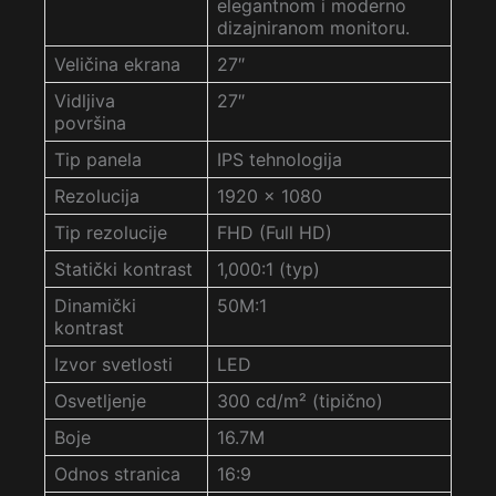
elegantnom i moderno
dizajniranom monitoru.
Veličina ekrana
27″
Vidljiva
27″
površina
Tip panela
IPS tehnologija
Rezolucija
1920 x 1080
Tip rezolucije
FHD (Full HD)
Statički kontrast
1,000:1 (typ)
Dinamički
50M:1
kontrast
Izvor svetlosti
LED
Osvetljenje
300 cd/m² (tipično)
Boje
16.7M
Odnos stranica
16:9