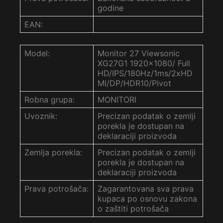
godine
EAN:
Model:
Monitor 27 Viewsonic
XG27G1 1920×1080/ Full
HD/IPS/180Hz/1ms/2xHD
MI/DP/HDR10/Pivot
Robna grupa:
MONITORI
Uvoznik:
Precizan podatak o zemlji
porekla je dostupan na
deklaraciji proizvoda
Zemlja porekla:
Precizan podatak o zemlji
porekla je dostupan na
deklaraciji proizvoda
Prava potrošača:
Zagarantovana sva prava
kupaca po osnovu zakona
o zaštiti potrošača