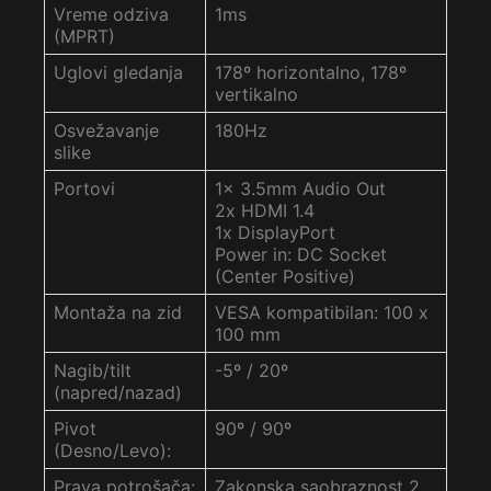
Vreme odziva
1ms
(MPRT)
Uglovi gledanja
178º horizontalno, 178º
vertikalno
Osvežavanje
180Hz
slike
Portovi
1x 3.5mm Audio Out
2x HDMI 1.4
1x DisplayPort
Power in: DC Socket
(Center Positive)
Montaža na zid
VESA kompatibilan: 100 x
100 mm
Nagib/tilt
-5º / 20º
(napred/nazad)
Pivot
90º / 90º
(Desno/Levo):
Prava potrošača:
Zakonska saobraznost 2