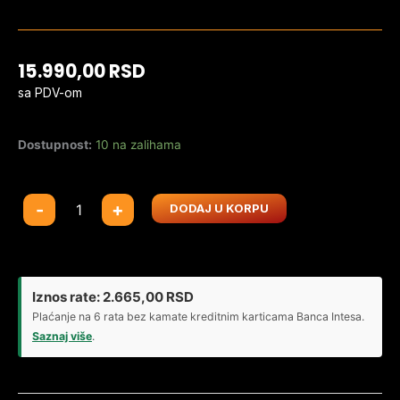
15.990,00
RSD
sa PDV-om
Dostupnost:
10 na zalihama
Gaming
-
+
DODAJ U KORPU
Monitor
27
Viewsonic
XG27G1
Iznos rate:
2.665,00
RSD
1920x1080/
Plaćanje na 6 rata bez kamate kreditnim karticama Banca Intesa.
Full
Saznaj više
.
HD/IPS/180Hz/1ms/2xHDMI/DP/HDR10/Pivot
količina