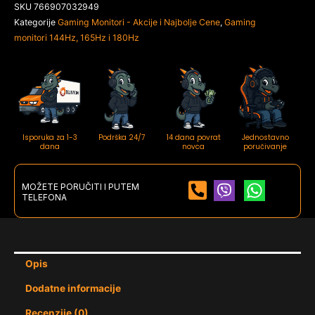
SKU
766907032949
Kategorije
Gaming Monitori - Akcije i Najbolje Cene
,
Gaming
monitori 144Hz, 165Hz i 180Hz
Isporuka za 1-3
Podrška 24/7
14 dana povrat
Jednostavno
dana
novca
poručivanje
MOŽETE PORUČITI I PUTEM
TELEFONA
Opis
Dodatne informacije
Recenzije (0)