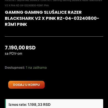
Početna
/
Gejmerske slušalice i zvučnici
/ Gaming Gaming slušalice Razer BlackShark
V2 X Pink RZ-04-03240800-R3M1 Pink
GAMING GAMING SLUŠALICE RAZER
BLACKSHARK V2 X PINK RZ-04-03240800-
R3M1 PINK
7.190,00
RSD
sa PDV-om
Dostupnost:
1 na zalihama
Gaming
DODAJ U KORPU
Gaming
slušalice
Razer
Iznos rate:
1.198,33
RSD
BlackShark