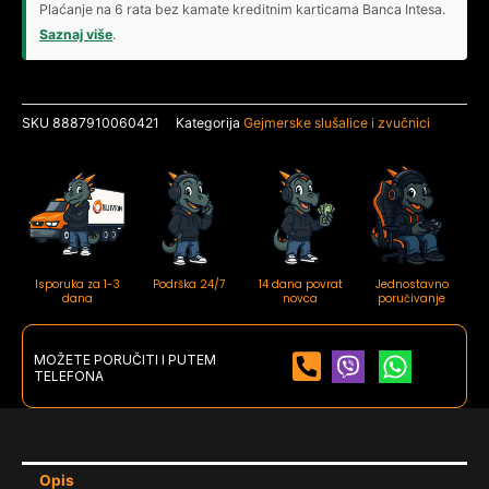
V2
Plaćanje na 6 rata bez kamate kreditnim karticama Banca Intesa.
X
Saznaj više
.
Pink
RZ-
04-
SKU
8887910060421
Kategorija
Gejmerske slušalice i zvučnici
03240800-
R3M1
Pink
količina
Isporuka za 1-3
Podrška 24/7
14 dana povrat
Jednostavno
dana
novca
poručivanje
MOŽETE PORUČITI I PUTEM
TELEFONA
Opis