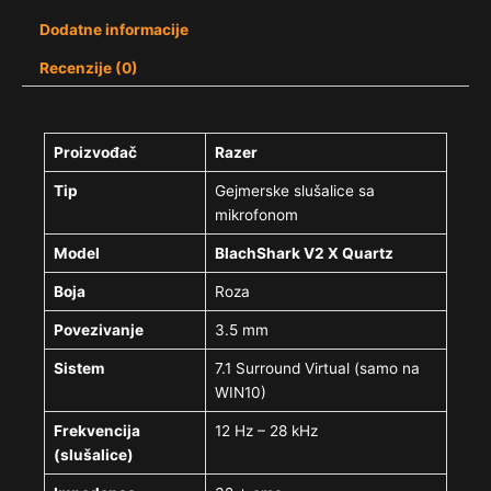
Dodatne informacije
Recenzije (0)
Proizvođač
Razer
Tip
Gejmerske slušalice sa
mikrofonom
Model
BlachShark V2 X Quartz
Boja
Roza
Povezivanje
3.5 mm
Sistem
7.1 Surround Virtual (samo na
WIN10)
Frekvencija
12 Hz – 28 kHz
(slušalice)