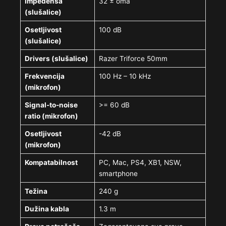
Impedensa
32 ± oma
(slušalice)
Osetljivost
100 dB
(slušalice)
Drivers (slušalice)
Razer Triforce 50mm
Frekvencija
100 Hz – 10 kHz
(mikrofon)
Signal-to-noise
>= 60 dB
ratio (mikrofon)
Osetljivost
-42 dB
(mikrofon)
Kompatabilnost
PC, Mac, PS4, XB1, NSW,
smartphone
Težina
240 g
Dužina kabla
1.3 m