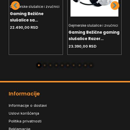
Gejmerske slušalice i zvučnici
Gaming Bežične
i
G
slušalice sa
g
G
Gejmerske slušalice i zvučnici
mikrofonom Logitech
s
22.490,00
RSD
Gaming Bežične gaming
G733 Lightspeed Lilac
V
1
slušalice Razer
0
Blackschark V3 RZ04-
23.390,00
RSD
04530200-R3M1 White
Informacije
Informacije o dostavi
Uslovi korišćenja
Politika privatnosti
Reklamacije