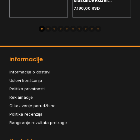
slušalice Razer
s
BlackShark V2 X Pink
B
7.190,00
RSD
2
RZ-04-03240800-R3M1
0
Pink
Informacije
Informacije o dostavi
Uslovi korišćenja
Politika privatnosti
Reklamacije
Otkazivanje porudžbine
Politika recenzija
Rangiranje rezultata pretrage