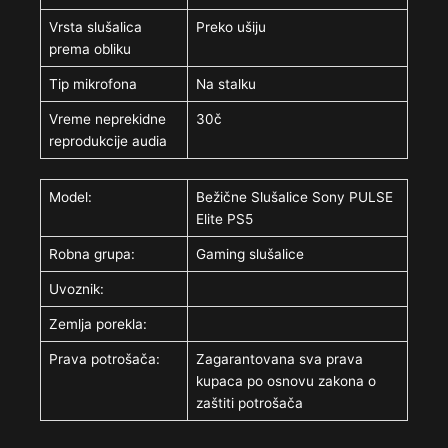
Vrsta slušalica
Preko ušiju
prema obliku
Tip mikrofona
Na stalku
Vreme neprekidne
30č
reprodukcije audia
Model:
Bežične Slušalice Sony PULSE
Elite PS5
Robna grupa:
Gaming slušalice
Uvoznik:
Zemlja porekla:
Prava potrošača:
Zagarantovana sva prava
kupaca po osnovu zakona o
zaštiti potrošača