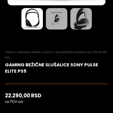
Početna
/
Gejmerske slušalice i zvučnici
/ Gaming Bežične Slušalice Sony PULSE Elite
PS5
GAMING BEŽIČNE SLUŠALICE SONY PULSE
ELITE PS5
22.290,00
RSD
sa PDV-om