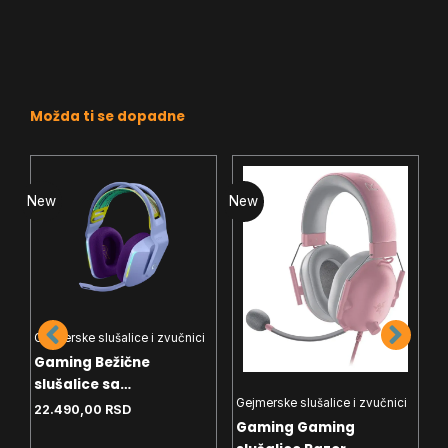
Možda ti se dopadne
New
New
N
Gejmerske slušalice i zvučnici
Gaming Bežične
i
slušalice sa
Gejmerske slušalice i zvučnici
G
mikrofonom Logitech
22.490,00
RSD
Gaming Gaming
G
G733 Lightspeed Lilac