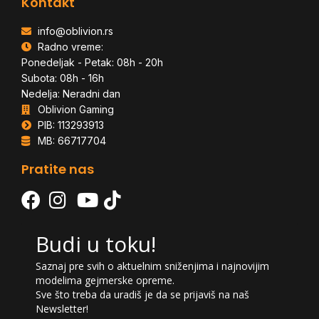
Kontakt
info@oblivion.rs
Radno vreme:
Ponedeljak - Petak: 08h - 20h
Subota: 08h - 16h
Nedelja: Neradni dan
Oblivion Gaming
PIB: 113293913
MB: 66717704
Pratite nas
Budi u toku!
Saznaj pre svih o aktuelnim sniženjima i najnovijim
modelima gejmerske opreme.
Sve što treba da uradiš je da se prijaviš na naš
Newsletter!