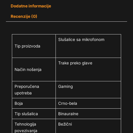
Dodatne informacije
Recenzije (0)
Slušalice sa mikrofonom
Tip proizvoda
Trake preko glave
Način nošenja
Preporučena
Gaming
upotreba
Boja
Crno-bela
Tip slušalica
Binauralne
Tehnologija
Bežični
povezivanja