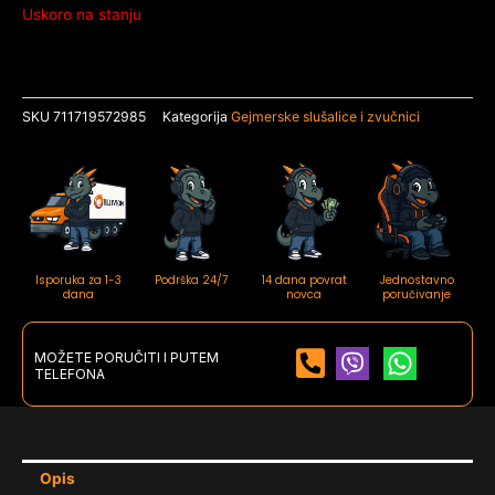
Uskoro na stanju
SKU
711719572985
Kategorija
Gejmerske slušalice i zvučnici
Isporuka za 1-3
Podrška 24/7
14 dana povrat
Jednostavno
dana
novca
poručivanje
MOŽETE PORUČITI I PUTEM
TELEFONA
Opis