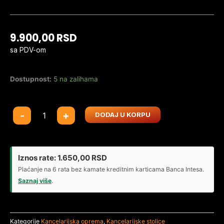
9.900,00
RSD
sa PDV-om
Dostupnost:
5 na zalihama
Ergonomska
-
+
DODAJ U KORPU
kancelarijska
stolica
Nuvora
Siva
Iznos rate:
1.650,00
RSD
količina
Plaćanje na 6 rata bez kamate kreditnim karticama Banca Intesa.
Saznaj više
.
Kategorije
Kancelarijska oprema
,
Kancelarijske stolice