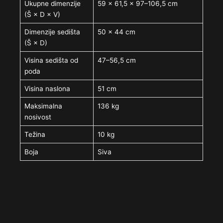
Ukupne dimenzije
59 × 61,5 × 97–106,5 cm
(Š × D × V)
Dimenzije sedišta
50 × 44 cm
(Š × D)
Visina sedišta od
47–56,5 cm
poda
Visina naslona
51 cm
Maksimalna
136 kg
nosivost
Težina
10 kg
Boja
Siva