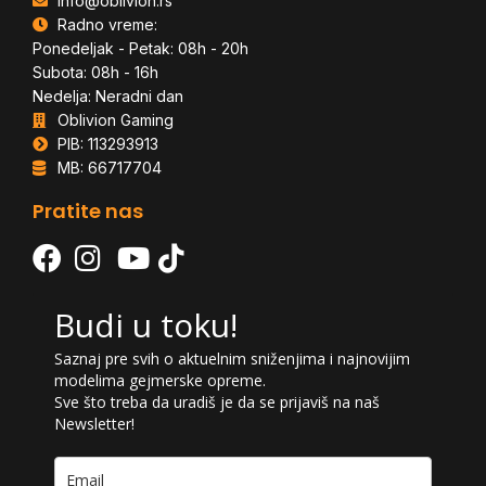
info@oblivion.rs
Radno vreme:
Ponedeljak - Petak: 08h - 20h
Subota: 08h - 16h
Nedelja: Neradni dan
Oblivion Gaming
PIB: 113293913
MB: 66717704
Pratite nas
Budi u toku!
Saznaj pre svih o aktuelnim sniženjima i najnovijim
modelima gejmerske opreme.
Sve što treba da uradiš je da se prijaviš na naš
Newsletter!