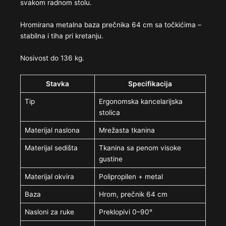
svakom radnom stolu.
Hromirana metalna baza prečnika 64 cm sa točkićima –
stabilna i tiha pri kretanju.
Nosivost do 136 kg.
Stavka
Specifikacija
Tip
Ergonomska kancelarijska
stolica
Materijal naslona
Mrežasta tkanina
Materijal sedišta
Tkanina sa penom visoke
gustine
Materijal okvira
Polipropilen + metal
Baza
Hrom, prečnik 64 cm
Nasloni za ruke
Preklopivi 0–90°