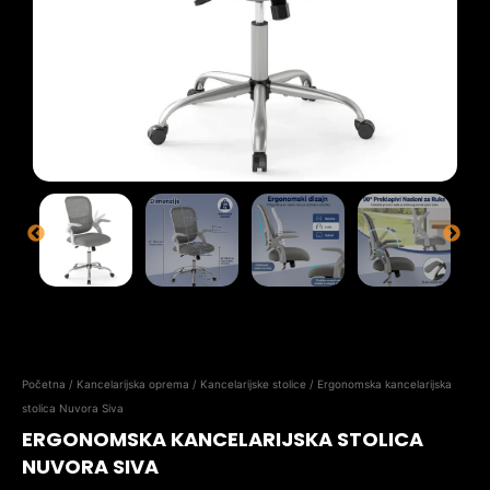
Početna
/
Kancelarijska oprema
/
Kancelarijske stolice
/ Ergonomska kancelarijska
stolica Nuvora Siva
ERGONOMSKA KANCELARIJSKA STOLICA
NUVORA SIVA