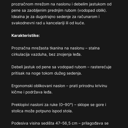
prozračnom mrežom na naslonu i debelim jastukom od
pene sa zaobljenim prednjim rubom (vodopad oblik).
Idealna je za dugotrajno sedenje za računarom i
svakodnevni rad u kancelariji ili od kuće.
Karakteristike:
Prozračna mrežasta tkanina na naslonu – stalna
cirkulacija vazduha, bez znojenja leđa.
Debeli jastuk od pene sa vodopad rubom – rasterećuje
pritisak na noge tokom dužeg sedenja.
Ergonomski oblikovani naslon – prati prirodnu krivinu
kičme i podržava leđa.
Preklopivi nasloni za ruke (0–90°) – sklope se gore i
stolica može potpuno ispod stola.
Podesiva visina sedišta 47–56,5 cm – prilagođava se