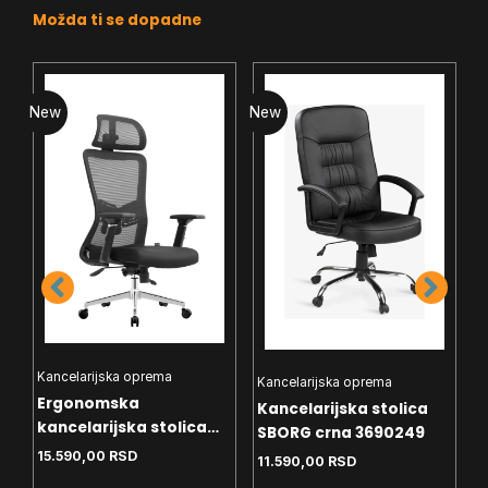
Možda ti se dopadne
New
New
N
K
Kancelarijska oprema
Kancelarijska oprema
K
Ergonomska
Kancelarijska stolica
B
kancelarijska stolica
SBORG crna 3690249
9
UGD Vukas Chrome
15.590,00
RSD
11.590,00
RSD