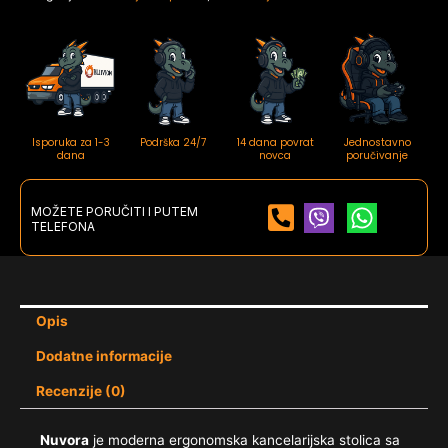
Isporuka za 1-3
Podrška 24/7
14 dana povrat
Jednostavno
dana
novca
poručivanje
MOŽETE PORUČITI I PUTEM
TELEFONA
Opis
Dodatne informacije
Recenzije (0)
Nuvora
je moderna ergonomska kancelarijska stolica sa