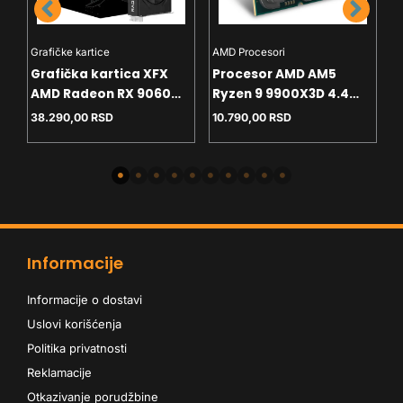
Grafičke kartice
AMD Procesori
I
Grafička kartica XFX
Procesor AMD AM5
P
AMD Radeon RX 9060
Ryzen 9 9900X3D 4.4
P
8GB SWFT Gaming
GHz Tray
G
38.290,00
RSD
10.790,00
RSD
2
Edition – Black Box
Informacije
Informacije o dostavi
Uslovi korišćenja
Politika privatnosti
Reklamacije
Otkazivanje porudžbine