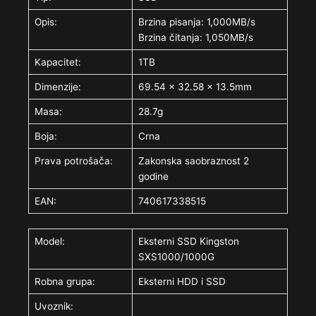
Opis:
Brzina pisanja: 1,000MB/s
Brzina čitanja: 1,050MB/s
Kapacitet:
1TB
Dimenzije:
69.54 x 32.58 x 13.5mm
Masa:
28.7g
Boja:
Crna
Prava potrošača:
Zakonska saobraznost 2
godine
EAN:
740617338515
Model:
Eksterni SSD Kingston
SXS1000/1000G
Robna grupa:
Eksterni HDD i SSD
Uvoznik: