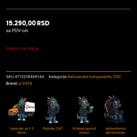
15.290,00
RSD
sa PDV-om
Uskoro na stanju
SKU
4713218469144
Kategorije
Računarske komponente
,
SSD
Brend:
a-DATA
Isporuka za 1-3
Podrška 24/7
14 dana povrat
Jednostavno
dana
novca
poručivanje