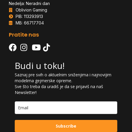
Nedelja: Neradni dan
Oblivion Gaming
PIB: 113293913
MB: 66717704
Pratite nas
Budi u toku!
Saznaj pre svih o aktuelnim sniženjima i najnovijim
modelima gejmerske opreme.
Sve što treba da uradiš je da se prijaviš na naš
Newsletter!
Subscribe