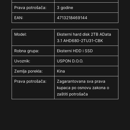
Prava potrošača:
3 godine
EAN:
4713218469144
Model:
Eksterni hard disk 2TB AData
3.1 AHD680-2TU31-CBK
Robna grupa:
Eksterni HDD i SSD
Uvoznik:
USPON D.O.O.
Zemlja porekla:
Kina
Prava potrošača:
Zagarantovana sva prava
kupaca po osnovu zakona o
zaštiti potrošača