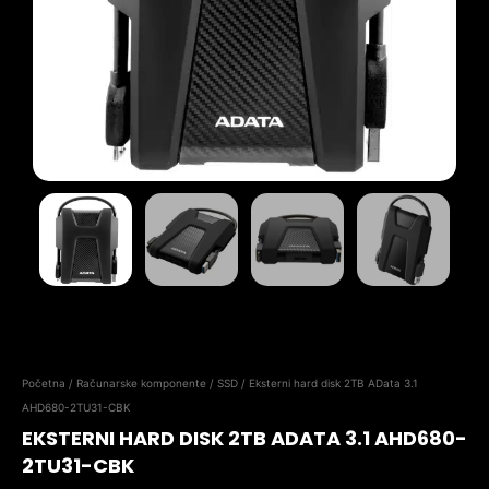
Početna
/
Računarske komponente
/
SSD
/ Eksterni hard disk 2TB AData 3.1
AHD680-2TU31-CBK
EKSTERNI HARD DISK 2TB ADATA 3.1 AHD680-
2TU31-CBK