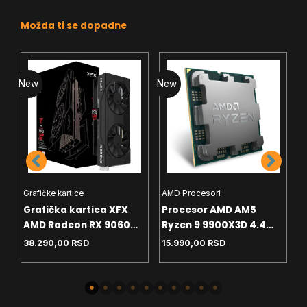
Možda ti se dopadne
New
New
N
Grafičke kartice
AMD Procesori
I
Grafička kartica XFX
Procesor AMD AM5
P
AMD Radeon RX 9060
Ryzen 9 9900X3D 4.4
P
8GB SWFT Gaming
GHz Tray
G
38.290,00
RSD
15.990,00
RSD
2
Edition – Black Box