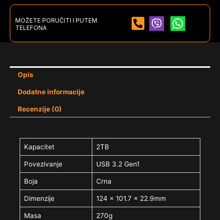
MOŽETE PORUČITI I PUTEM
TELEFONA
Opis
Dodatne informacije
Recenzije (0)
Kapacitet
2TB
Povezivanje
USB 3.2 Gen1
Boja
Crna
Dimenzije
124 x 101.7 x 22.9mm
Masa
270g