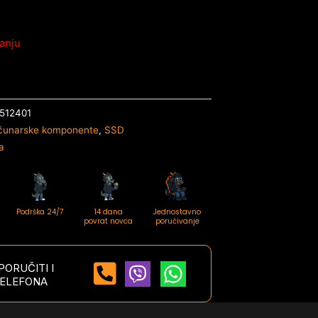
anju
512401
čunarske komponente
,
SSD
a
Podrška 24/7
14 dana
Jednostavno
povrat novca
poručivanje
ORUČITI I
ELEFONA