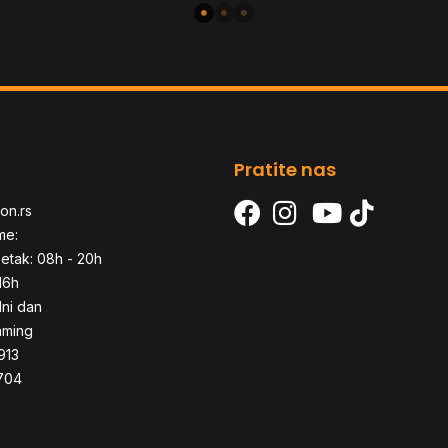
Pratite nas
on.rs
me:
etak: 08h - 20h
16h
dni dan
aming
913
704