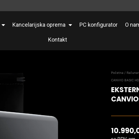
Kancelarijska oprema
PC konfigurator
O na
Kontakt
Početna
/
Računa
CANVIO BASIC H
EKSTERN
CANVIO
10.990,
sa PDV-om