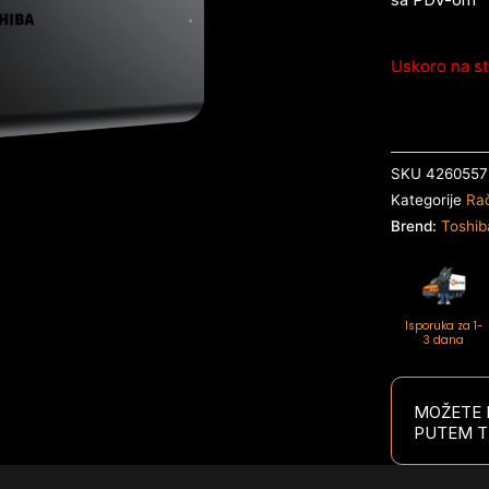
Uskoro na st
SKU
4260557
Kategorije
Ra
Brend:
Toshib
Isporuka za 1-
3 dana
MOŽETE P
PUTEM T