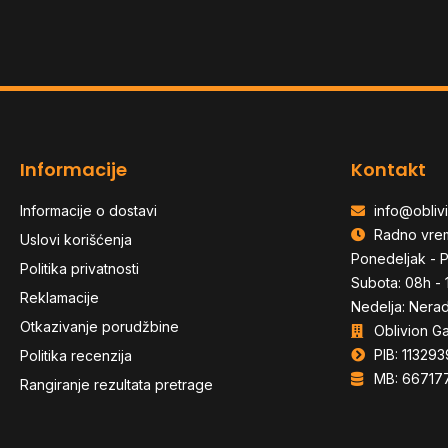
Informacije
Kontakt
Informacije o dostavi
info@oblivi
Radno vre
Uslovi korišćenja
Ponedeljak - P
Politika privatnosti
Subota: 08h - 
Reklamacije
Nedelja: Nera
Otkazivanje porudžbine
Oblivion G
PIB: 113293
Politika recenzija
MB: 66717
Rangiranje rezultata pretrage