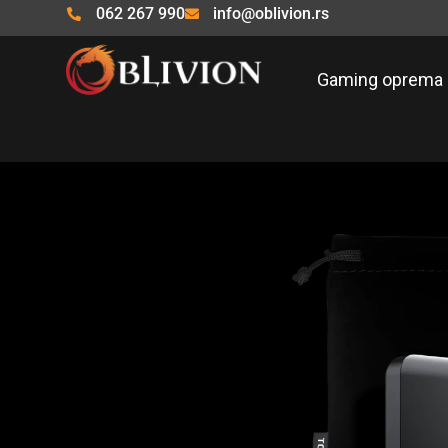
Pređi
062 267 990
info@oblivion.rs
na
sadržaj
Gaming oprema