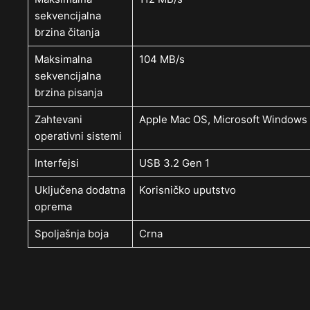
sekvencijalna
brzina čitanja
Maksimalna
104 MB/s
sekvencijalna
brzina pisanja
Zahtevani
Apple Mac OS, Microsoft Windows
operativni sistemi
Interfejsi
USB 3.2 Gen 1
Uključena dodatna
Korisničko uputstvo
oprema
Spoljašnja boja
Crna