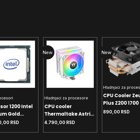
New
New
Hladnjaci za proce
CPU Cooler Ze
rocesori
Hladnjaci za procesore
Plus Z200 1700 
sor 1200 Intel
CPU cooler
- AM4 - AM5 T
890,00
RSD
um Gold
Thermaltake Astria
90W
 4.0 GHz Tray
200 White 1700 -
0,00
RSD
4.790,00
RSD
1200 - AM4 - AM5
TDP 210W