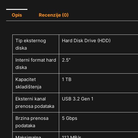
Opis
Recenzije (0)
Tip eksternog
Hard Disk Drive (HDD)
diska
Interni format hard
2.5″
diska
Kapacitet
1 TB
skladištenja
Eksterni kanal
USB 3.2 Gen 1
prenosa podataka
Brzina prenosa
5 Gbps
podataka
Maksimalna
112 MB/s