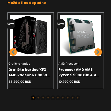
Možda ti se dopadne
New
New
N
Grafičke kartice
AMD Procesori
I
Grafička kartica XFX
Procesor AMD AM5
P
AMD Radeon RX 9060
Ryzen 9 9900X3D 4.4
P
8GB SWFT Gaming
GHz Tray
G
38.290,00
RSD
10.790,00
RSD
2
Edition – Black Box