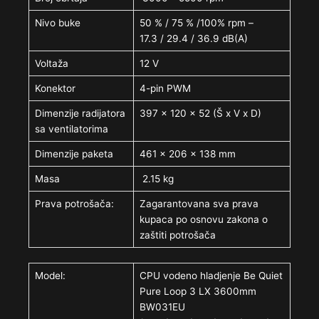
Nivo buke
50 % / 75 % /100% rpm –
17.3 / 29.4 / 36.9 dB(A)
Voltaža
12 V
Konektor
4-pin PWM
Dimenzije radijatora
397 x 120 x 52 (Š x V x D)
sa ventilatorima
Dimenzije paketa
461 x 206 x 138 mm
Masa
2.15 kg
Prava potrošača:
Zagarantovana sva prava
kupaca po osnovu zakona o
zaštiti potrošača
Model:
CPU vodeno hladjenje Be Quiet
Pure Loop 3 LX 3600mm
BW031EU