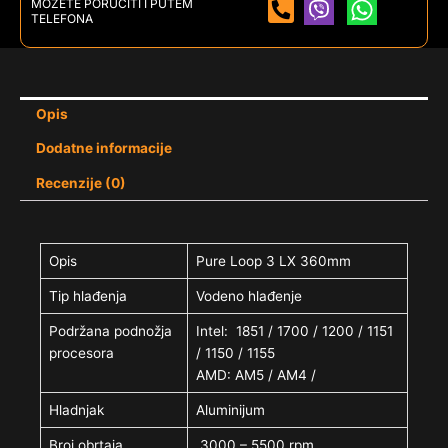
MOŽETE PORUČITI I PUTEM
TELEFONA
Opis
Dodatne informacije
Recenzije (0)
Opis
Pure Loop 3 LX 360mm
Tip hlađenja
Vodeno hlađenje
Podržana podnožja
Intel: 1851 / 1700 / 1200 / 1151
procesora
/ 1150 / 1155
AMD: AM5 / AM4 /
Hladnjak
Aluminijum
Broj obrtaja
3000 – 5500 rpm