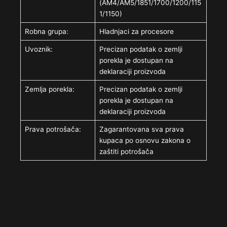
(AM4/AM5/1851/1700/1200/115
1/1150)
Robna grupa:
Hladnjaci za procesore
Uvoznik:
Precizan podatak o zemlji
porekla je dostupan na
deklaraciji proizvoda
Zemlja porekla:
Precizan podatak o zemlji
porekla je dostupan na
deklaraciji proizvoda
Prava potrošača:
Zagarantovana sva prava
kupaca po osnovu zakona o
zaštiti potrošača