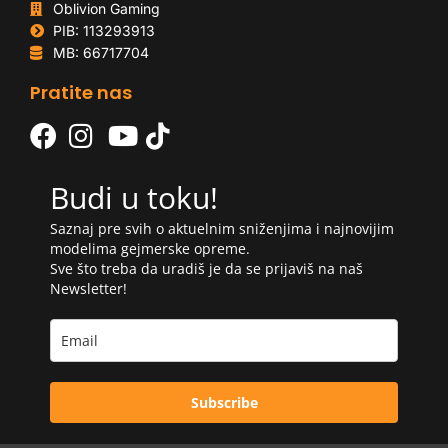
Oblivion Gaming
PIB: 113293913
MB: 66717704
Pratite nas
Budi u toku!
Saznaj pre svih o aktuelnim sniženjima i najnovijim
modelima gejmerske opreme.
Sve što treba da uradiš je da se prijaviš na naš
Newsletter!
Subscribe