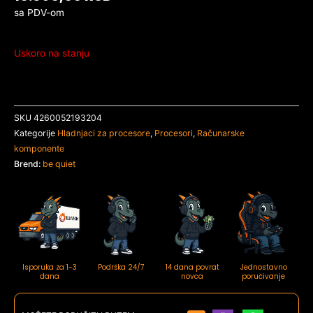
sa PDV-om
Uskoro na stanju
SKU
4260052193204
Kategorije
Hladnjaci za procesore
,
Procesori
,
Računarske
komponente
Brend:
be quiet
Isporuka za 1-3
Podrška 24/7
14 dana povrat
Jednostavno
dana
novca
poručivanje