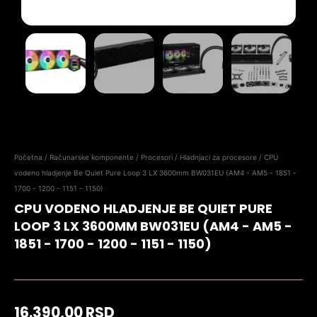
Početna
/
Računarske komponente
/
Procesori
/
Hladnjaci za procesore
/ CPU
vodeno hladjenje Be Quiet Pure Loop 3 LX 3600mm BW031EU (AM4 - AM5 - 1851 -
1700 - 1200 - 1151 - 1150)
CPU VODENO HLADJENJE BE QUIET PURE
LOOP 3 LX 3600MM BW031EU (AM4 - AM5 -
1851 - 1700 - 1200 - 1151 - 1150)
16.390,00
RSD