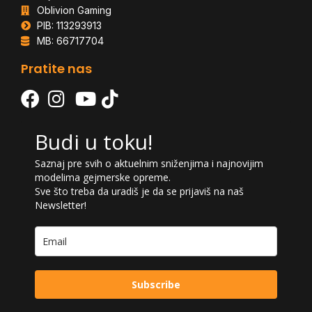
Oblivion Gaming
PIB: 113293913
MB: 66717704
Pratite nas
Budi u toku!
Saznaj pre svih o aktuelnim sniženjima i najnovijim
modelima gejmerske opreme.
Sve što treba da uradiš je da se prijaviš na naš
Newsletter!
Subscribe