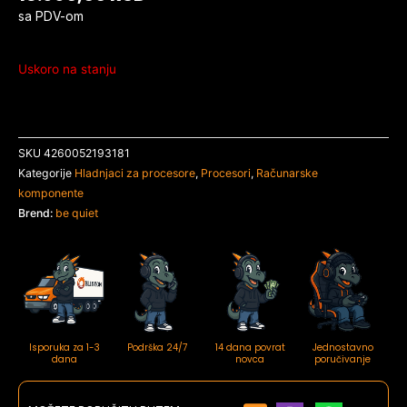
sa PDV-om
Uskoro na stanju
SKU
4260052193181
Kategorije
Hladnjaci za procesore
,
Procesori
,
Računarske
komponente
Brend:
be quiet
Isporuka za 1-3
Podrška 24/7
14 dana povrat
Jednostavno
dana
novca
poručivanje