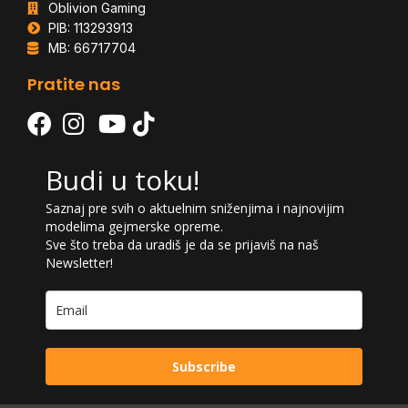
Oblivion Gaming
PIB: 113293913
MB: 66717704
Pratite nas
Budi u toku!
Saznaj pre svih o aktuelnim sniženjima i najnovijim
modelima gejmerske opreme.
Sve što treba da uradiš je da se prijaviš na naš
Newsletter!
Subscribe