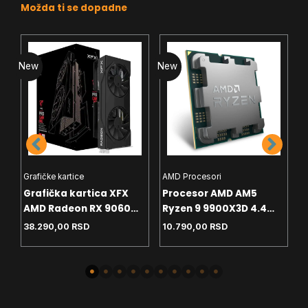
Možda ti se dopadne
New
New
N
Grafičke kartice
AMD Procesori
I
Grafička kartica XFX
Procesor AMD AM5
P
AMD Radeon RX 9060
Ryzen 9 9900X3D 4.4
P
8GB SWFT Gaming
GHz Tray
G
38.290,00
RSD
10.790,00
RSD
2
Edition – Black Box