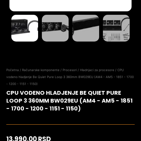
Početna
/
Računarske komponente
/
Procesori
/
Hladnjaci za procesore
/ CPU
vodeno hladjenje Be Quiet Pure Loop 3 360mm BW029EU (AM4 - AM5 - 1851 - 1700
- 1200 - 1151 - 1150)
CPU VODENO HLADJENJE BE QUIET PURE
LOOP 3 360MM BW029EU (AM4 - AM5 - 1851
- 1700 - 1200 - 1151 - 1150)
13.990,00
RSD