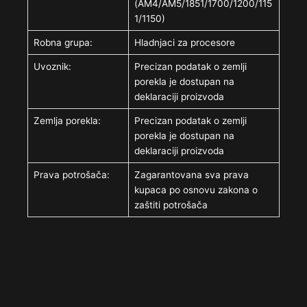
(AM4/AM5/1851/1700/1200/115
1/1150)
Robna grupa:
Hladnjaci za procesore
Uvoznik:
Precizan podatak o zemlji
porekla je dostupan na
deklaraciji proizvoda
Zemlja porekla:
Precizan podatak o zemlji
porekla je dostupan na
deklaraciji proizvoda
Prava potrošača:
Zagarantovana sva prava
kupaca po osnovu zakona o
zaštiti potrošača