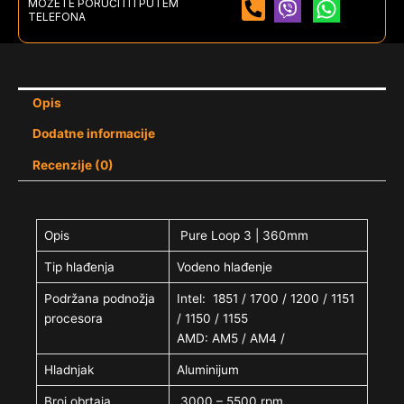
MOŽETE PORUČITI I PUTEM
TELEFONA
Opis
Dodatne informacije
Recenzije (0)
Opis
Pure Loop 3 | 360mm
Tip hlađenja
Vodeno hlađenje
Podržana podnožja
Intel: 1851 / 1700 / 1200 / 1151
procesora
/ 1150 / 1155
AMD: AM5 / AM4 /
Hladnjak
Aluminijum
Broj obrtaja
3000 – 5500 rpm