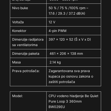
Nivo buke
50 % / 75 % /100% rpm –
17.6 / 29.3 / 37.2 dB(A)
Voltaža
12 V
Konektor
4-pin PWM
Dimenzije radijatora
397 x 120 x 52 (Š x V x D)
sa ventilatorima
Dimenzije paketa
461 x 206 x 138 mm
Masa
2.14 kg
Prava potrošača:
Zagarantovana sva prava
kupaca po osnovu zakona o
zaštiti potrošača
Model:
CPU vodeno hladjenje Be Quiet
Pure Loop 3 360mm
BW029EU