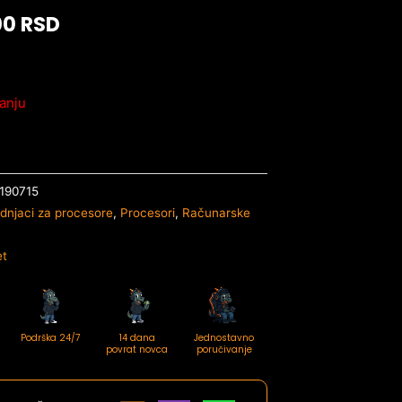
00
RSD
anju
190715
dnjaci za procesore
,
Procesori
,
Računarske
et
Podrška 24/7
14 dana
Jednostavno
povrat novca
poručivanje