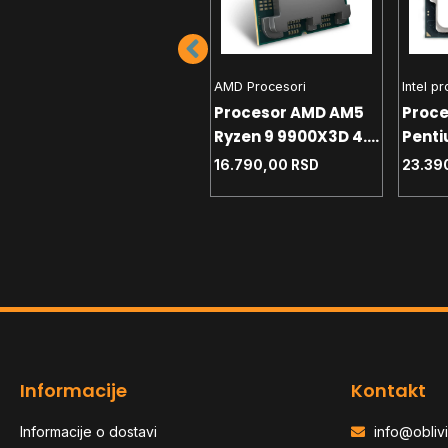
Intel procesori
AMD Procesori
Intel p
Procesor 1200 Intel
Procesor AMD AM5
Proce
i5-10400 2.9GHz
Ryzen 9 9900X3D 4.4
Penti
Tray
GHz Tray
G6400
18.890,00
RSD
16.790,00
RSD
23.39
Informacije
Kontakt
Informacije o dostavi
info@oblivi