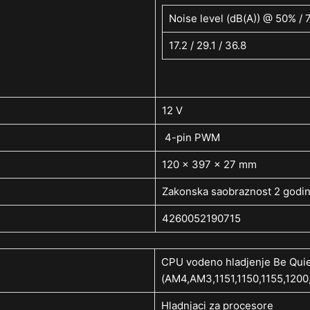
Noise level (dB(A)) @ 50% /
17.2 / 29.1 / 36.8
12 V
4-pin PWM
120 x 397 x 27 mm
Zakonska saobraznost 2 godin
4260052190715
CPU vodeno hladjenje Be Qu
(AM4,AM3,1151,1150,1155,1200
Hladnjaci za procesore