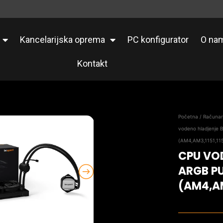
Kancelarijska oprema
PC konfigurator
O na
Kontakt
Početna
/
Računa
vodeno hladjenje
(AM4,AM3,1151,115
CPU VO
ARGB P
(AM4,AM