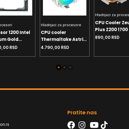
Hladnjaci za proce
CPU Cooler Ze
rocesori
Hladnjaci za procesore
Plus Z200 1700 
sor 1200 Intel
CPU cooler
- AM4 - AM5 T
890,00
RSD
um Gold
Thermaltake Astria
90W
 4.0 GHz Tray
200 White 1700 -
0,00
RSD
4.790,00
RSD
1200 - AM4 - AM5
TDP 210W
Pratite nas
on.rs