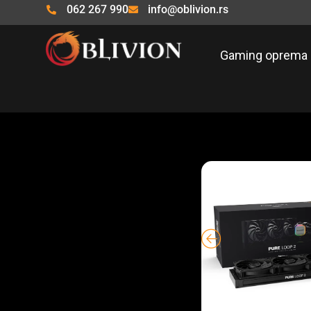
Pređi
062 267 990
info@oblivion.rs
na
sadržaj
Gaming oprema