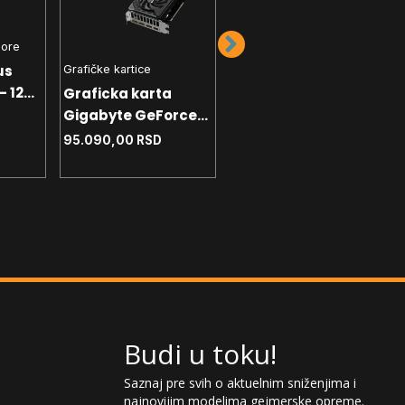
sore
us
Grafičke kartice
Grafičke kartice
- 1200
Graficka karta
Graficka karta
DP
Gigabyte GeForce
Gigabyte GeForce
RTX 5070 Windforce
95.090,00
RSD
RTX 5070 Eagle OC
95.690,00
RSD
OC GDDR7 12GB
GDDR7 12GB 192bit
192bit 3xDP - HDMI
3xDP - HDMI
Budi u toku!
Saznaj pre svih o aktuelnim sniženjima i
najnovijim modelima gejmerske opreme.