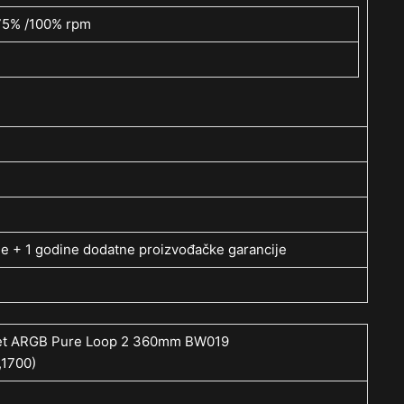
 75% /100% rpm
e + 1 godine dodatne proizvođačke garancije
iet ARGB Pure Loop 2 360mm BW019
,1700)