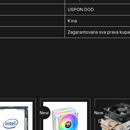
USPON DOO
Kina
Zagarantovana sva prava kupac
New
New