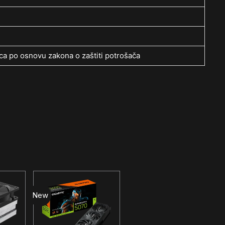
a po osnovu zakona o zaštiti potrošača
New
New