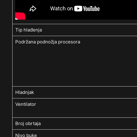
Tip hlađenja
Podržana podnožja procesora
Hladnjak
Ventilator
Broj obrtaja
Nivo buke