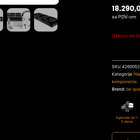
18.290,
sa PDV-om
Uskoro na st
SKU
4260052
Kategorije
Hla
komponente
Brend:
be qui
Isporuka za 1-
3 dana