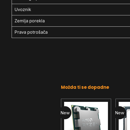
Uvoznik
Zemlja porekla
Prava potrošača
Možda ti se dopadne
New
New
New